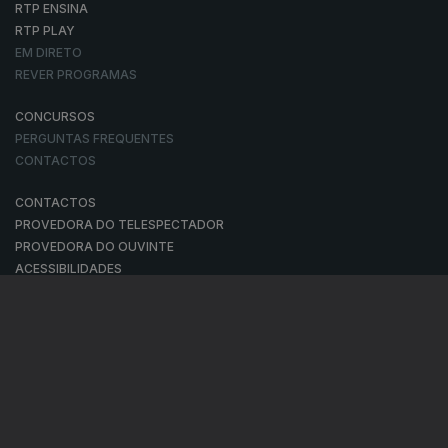
RTP ENSINA
RTP PLAY
EM DIRETO
REVER PROGRAMAS
CONCURSOS
PERGUNTAS FREQUENTES
CONTACTOS
CONTACTOS
PROVEDORA DO TELESPECTADOR
PROVEDORA DO OUVINTE
ACESSIBILIDADES
SATÉLITES
A EMPRESA
CONSELHO GERAL INDEPENDENTE
CONSELHO DE OPINIÃO
CONTRATO DE CONCESSÃO DO SERVIÇO PÚBLICO DE RÁDIO E
TELEVISÃO
RGPD
GESTÃO DAS DEFINIÇÕES DE COOKIES