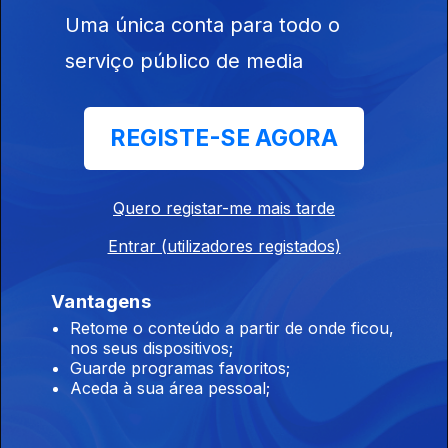
550818
Uma única conta para todo o
serviço público de media
Ep. 22
18 jun. 2021
REGISTE-SE AGORA
Quero registar-me mais tarde
Entrar (utilizadores registados)
Ep. 21
11 jun. 2021
Vantagens
Retome o conteúdo a partir de onde ficou,
nos seus dispositivos;
Guarde programas favoritos;
Aceda à sua área pessoal;
Ep. 20
04 jun. 2021