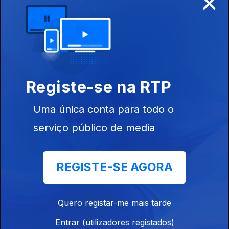
×
550818
Ep. 22
18 jun. 2021
Registe-se na RTP
Uma única conta para todo o
serviço público de media
Ep. 21
11 jun. 2021
REGISTE-SE AGORA
Quero registar-me mais tarde
Ep. 20
Entrar (utilizadores registados)
04 jun. 2021