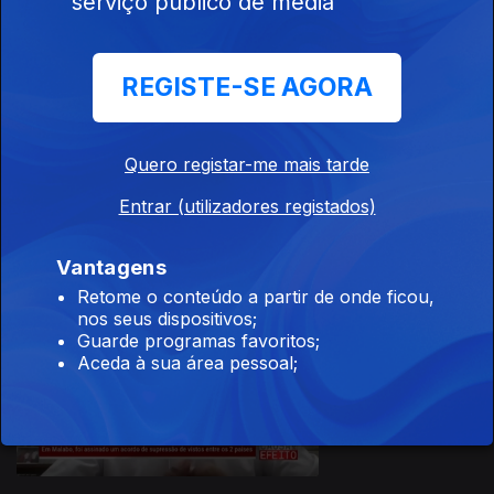
serviço público de media
Ep. 25
09 jul. 2021
REGISTE-SE AGORA
Quero registar-me mais tarde
Ep. 24
02 jul. 2021
Entrar (utilizadores registados)
Vantagens
Retome o conteúdo a partir de onde ficou,
nos seus dispositivos;
Guarde programas favoritos;
Aceda à sua área pessoal;
Ep. 23
25 jun. 2021