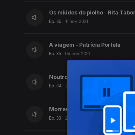
Os miúdos do piolho - Rita Tabo
Ep. 36
11 nov. 2021
A viagem - Patrícia Portela
Ep. 35
04 nov. 2021
Noutro dia - Patrícia Portela
Ep. 34
28 out. 2021
Morrer de vergonha - Patrícia P
Ep. 33
21 out. 2021