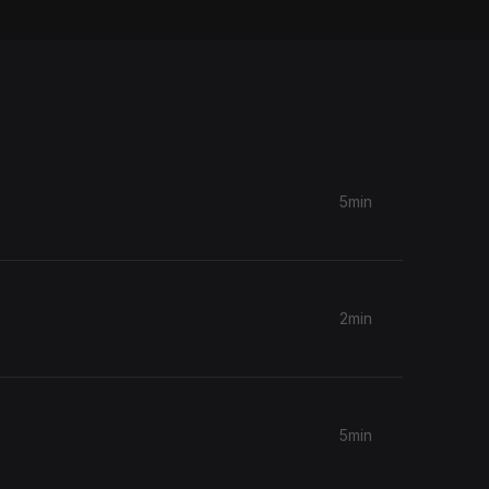
5min
2min
5min