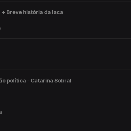
 + Breve história da laca
a
 política - Catarina Sobral
a