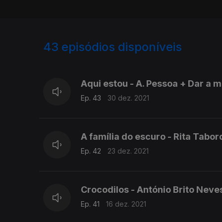
43
episódios disponíveis
573006
545523
526742
516180
Aqui estou - A. Pessoa + Dar a 
Ep. 43
30 dez. 2021
A família do escuro - Rita Tabo
Ep. 42
23 dez. 2021
Crocodilos - António Brito Neve
Ep. 41
16 dez. 2021