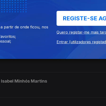
REGISTE-SE A
 partir de onde ficou, nos
aborda Duarte
Quero registar-me mais tar
avoritos;
ssoal;
Entrar (utilizadores regista
do
- Isabel Minhós Martins