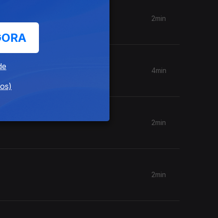
2min
GORA
de
4min
dos)
2min
2min