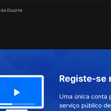
rda Duarte
Registe-se
ortela
Uma única conta 
serviço público d