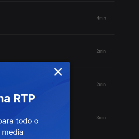
4min
2min
×
2min
 na RTP
3min
para todo o
e media