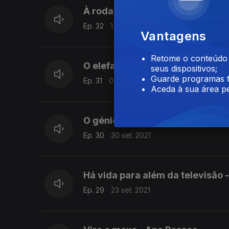
À roda à volta - Ana Pessoa
Ep. 32
14 out. 2021
Vantagens
Retome o conteúdo a
O elefante sem tromba - Rita T
seus dispositivos;
Guarde programas f
Ep. 31
07 out. 2021
Aceda à sua área pe
O génio velhinho - David Macha
Ep. 30
30 set. 2021
Há vida para além da televisão 
Ep. 29
23 set. 2021