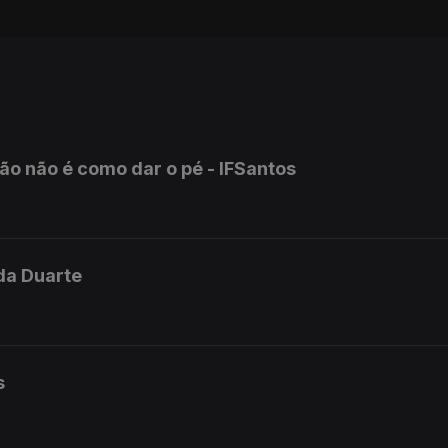
mão não é como dar o pé - IFSantos
rda Duarte
s