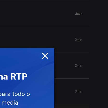
4min
2min
×
2min
 na RTP
3min
para todo o
e media