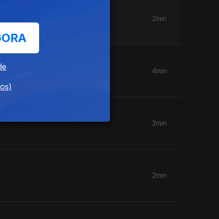
2min
GORA
de
4min
dos)
2min
2min