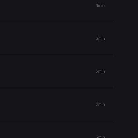
1min
3min
2min
2min
3min