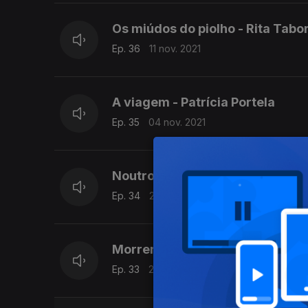
Os miúdos do piolho - Rita Tabo
Ep. 36
11 nov. 2021
A viagem - Patrícia Portela
Ep. 35
04 nov. 2021
Noutro dia - Patrícia Portela
Ep. 34
28 out. 2021
Morrer de vergonha - Patrícia P
Ep. 33
21 out. 2021