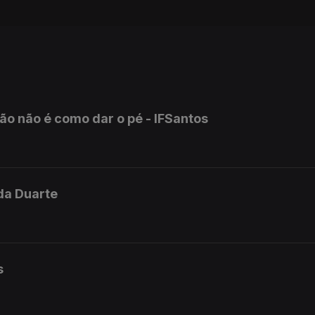
mão não é como dar o pé - IFSantos
rda Duarte
s