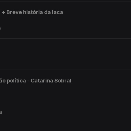
 + Breve história da laca
a
 política - Catarina Sobral
a