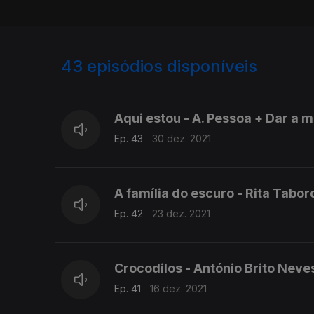
43
episódios disponíveis
573006
545523
526742
Aqui estou - A. Pessoa + Dar a 
Ep. 43
30 dez. 2021
A família do escuro - Rita Tabo
Ep. 42
23 dez. 2021
Crocodilos - António Brito Neve
Ep. 41
16 dez. 2021