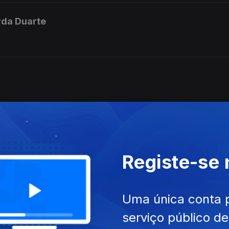
rda Duarte
Registe-se
ortela
Uma única conta 
serviço público d