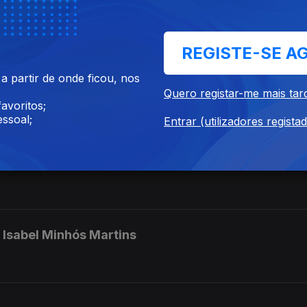
REGISTE-SE A
 partir de onde ficou, nos
aborda Duarte
Quero registar-me mais tar
avoritos;
ssoal;
Entrar (utilizadores regista
do
- Isabel Minhós Martins