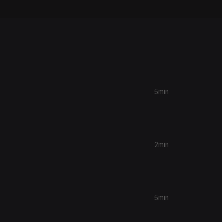
5min
2min
5min