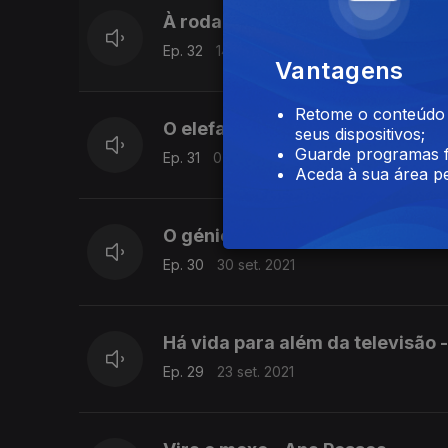
À roda à volta - Ana Pessoa
Ep. 32
14 out. 2021
Vantagens
Retome o conteúdo a
O elefante sem tromba - Rita T
seus dispositivos;
Guarde programas f
Ep. 31
07 out. 2021
Aceda à sua área pe
O génio velhinho - David Macha
Ep. 30
30 set. 2021
Há vida para além da televisão 
Ep. 29
23 set. 2021