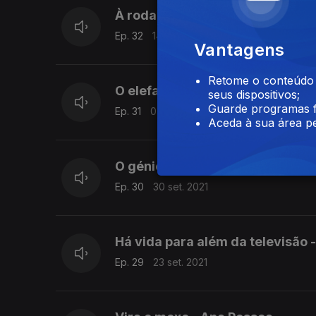
À roda à volta - Ana Pessoa
Ep. 32
14 out. 2021
Vantagens
Retome o conteúdo a
O elefante sem tromba - Rita T
seus dispositivos;
Guarde programas f
Ep. 31
07 out. 2021
Aceda à sua área pe
O génio velhinho - David Macha
Ep. 30
30 set. 2021
Há vida para além da televisão 
Ep. 29
23 set. 2021