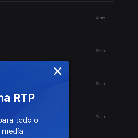
4min
2min
×
2min
 na RTP
3min
para todo o
e media