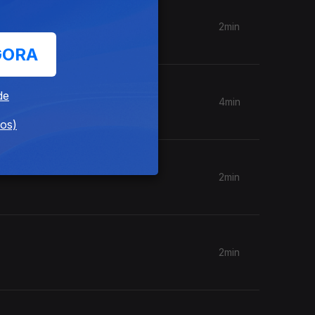
2min
GORA
de
4min
dos)
2min
2min