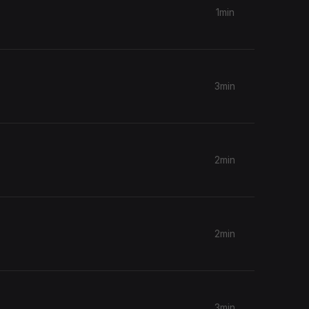
1min
3min
2min
2min
3min