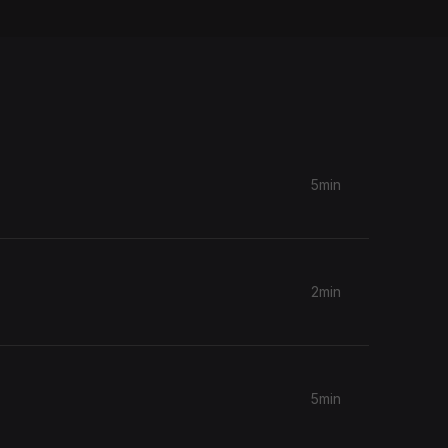
5min
2min
5min