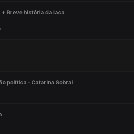
 + Breve história da laca
a
 política - Catarina Sobral
a