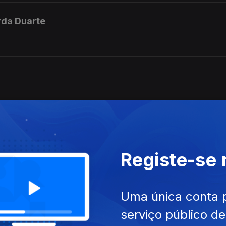
rda Duarte
Registe-se
ortela
Uma única conta 
serviço público d