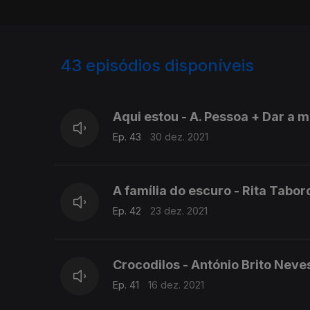
43
episódios disponíveis
573006
545523
526742
Aqui estou - A. Pessoa + Dar a 
Ep. 43
30 dez. 2021
A família do escuro - Rita Tabo
Ep. 42
23 dez. 2021
Crocodilos - António Brito Neve
Ep. 41
16 dez. 2021