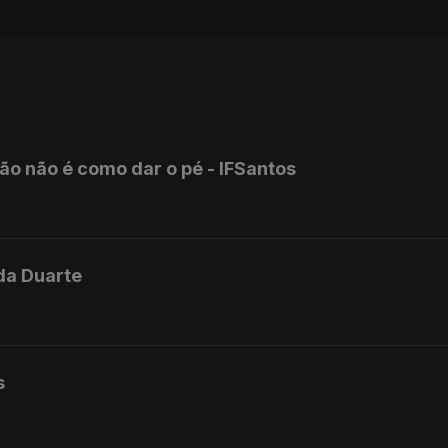
mão não é como dar o pé - IFSantos
rda Duarte
s