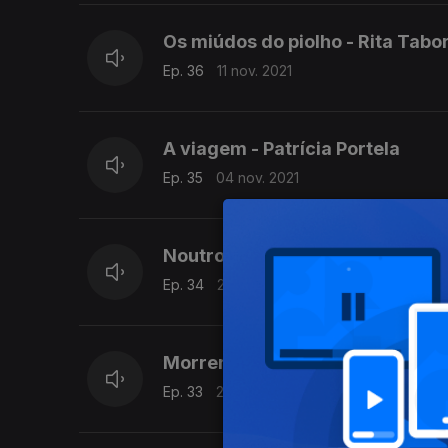
Os miúdos do piolho - Rita Tabo
Ep. 36
11 nov. 2021
A viagem - Patrícia Portela
Ep. 35
04 nov. 2021
Noutro dia - Patrícia Portela
Ep. 34
28 out. 2021
Morrer de vergonha - Patrícia P
Ep. 33
21 out. 2021