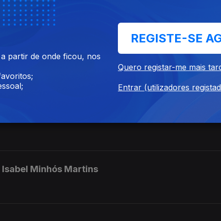
REGISTE-SE A
 partir de onde ficou, nos
aborda Duarte
Quero registar-me mais tar
avoritos;
ssoal;
Entrar (utilizadores regista
do
- Isabel Minhós Martins