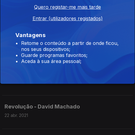
Martins
Quero registar-me mais tarde
13 mai. 2021
Entrar (utilizadores registados)
Vantagens
Catequese - Joana Estrela
Retome o conteúdo a partir de onde ficou,
06 mai. 2021
nos seus dispositivos;
Guarde programas favoritos;
Aceda à sua área pessoal;
O silêncio - José Tolentino Mendonça
29 abr. 2021
Revolução - David Machado
22 abr. 2021