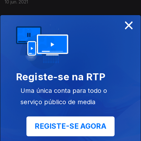
10 jun. 2021
×
Ambientador - Catarina Sobral
03 jun. 2021
Inventa - David Machado
27 mai. 2021
Registe-se na RTP
Uma única conta para todo o
Nenhum nenhures algures ninguém - Ana
serviço público de media
Pessoa
20 mai. 2021
REGISTE-SE AGORA
Posso levantar uma questão - Isabel Minhós