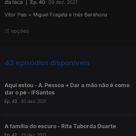
da laca
|
Ep. 40
09 dez. 2021
Vítor Pais + Miguel Fragata e Inês Barahona
opções
43
episódios disponíveis
573006
545523
526742
516180
Aqui estou - A. Pessoa + Dar a mão não é como
dar o pé - IFSantos
Ep. 43
30 dez. 2021
A família do escuro - Rita Taborda Duarte
Ep. 42
23 dez. 2021