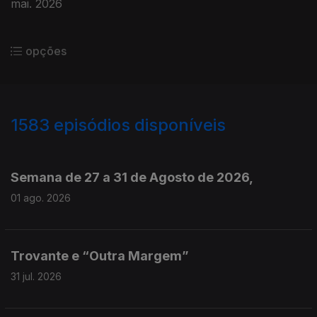
mai. 2026
opções
1583
episódios disponíveis
943714
940779
937720
934659
Semana de 27 a 31 de Agosto de 2026,
01 ago. 2026
Trovante e “Outra Margem”
31 jul. 2026