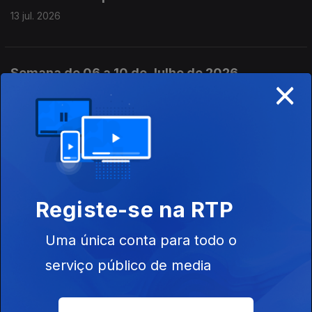
13 jul. 2026
Semana de 06 a 10 de Julho de 2026
×
11 jul. 2026
Pete Seeger e “Yankee Doodle”
10 jul. 2026
Registe-se na RTP
Ella Jenkins e “We Are Native American
Uma única conta para todo o
Tribes/Sheenasha”
serviço público de media
09 jul. 2026