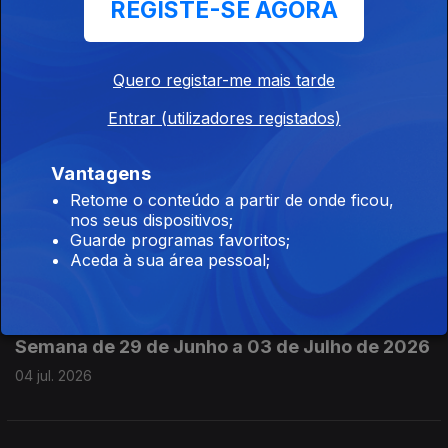
REGISTE-SE AGORA
Johnny Cash e “Tennessee Stud”
08 jul. 2026
Quero registar-me mais tarde
Entrar (utilizadores registados)
Johnny Horton e “The Battle of New Orleans”
07 jul. 2026
Vantagens
Retome o conteúdo a partir de onde ficou,
nos seus dispositivos;
Jimmy Driftwood e “Peter Francisco”
Guarde programas favoritos;
Aceda à sua área pessoal;
06 jul. 2026
Semana de 29 de Junho a 03 de Julho de 2026
04 jul. 2026