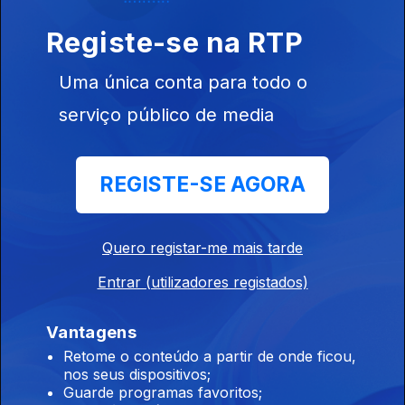
17 jul. 2026
Registe-se na RTP
Guerra Civil Espanhola e “Himno de Riego”
Uma única conta para todo o
16 jul. 2026
serviço público de media
Guerra Civil Espanhola e “El novio de la
REGISTE-SE AGORA
muerte”
15 jul. 2026
Quero registar-me mais tarde
Entrar (utilizadores registados)
Guerra Civil Espanhola e “Cara al Sol”
14 jul. 2026
Vantagens
Retome o conteúdo a partir de onde ficou,
nos seus dispositivos;
Guarde programas favoritos;
Guerra Civil Espanhola e “A Las Barricadas”