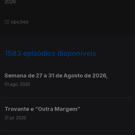
2026
opções
1583
episódios disponíveis
943714
940779
937720
Semana de 27 a 31 de Agosto de 2026,
01 ago. 2026
Trovante e “Outra Margem”
31 jul. 2026