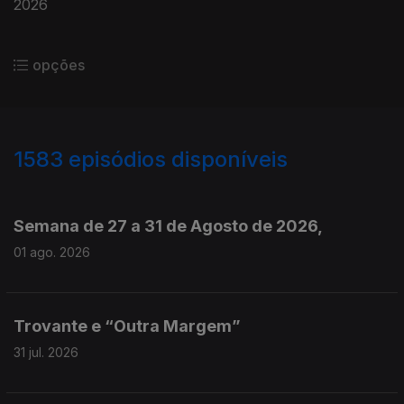
2026
opções
1583
episódios disponíveis
943714
940779
937720
Semana de 27 a 31 de Agosto de 2026,
01 ago. 2026
Trovante e “Outra Margem”
31 jul. 2026