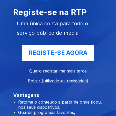
17 jul. 2026
Registe-se na RTP
Guerra Civil Espanhola e “Himno de Riego”
Uma única conta para todo o
16 jul. 2026
serviço público de media
Guerra Civil Espanhola e “El novio de la
REGISTE-SE AGORA
muerte”
15 jul. 2026
Quero registar-me mais tarde
Entrar (utilizadores registados)
Guerra Civil Espanhola e “Cara al Sol”
14 jul. 2026
Vantagens
Retome o conteúdo a partir de onde ficou,
nos seus dispositivos;
Guarde programas favoritos;
Guerra Civil Espanhola e “A Las Barricadas”