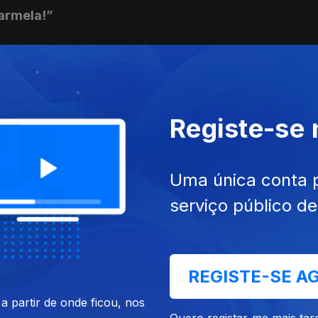
Carmela!”
oven Guardia”
Registe-se
gista soy”
Uma única conta 
serviço público d
der Internationalen Brigaden”
REGISTE-SE A
 partir de onde ficou, nos
Quero registar-me mais tar