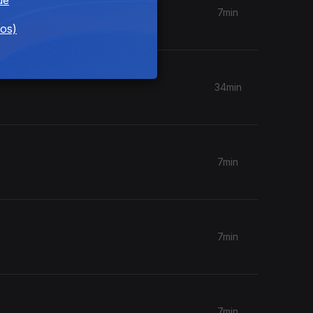
7min
dos)
34min
7min
7min
7min