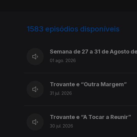
1583
episódios disponíveis
943714
940779
Semana de 27 a 31 de Agosto d
01 ago. 2026
Trovante e “Outra Margem”
31 jul. 2026
Trovante e “A Tocar a Reunir”
30 jul. 2026