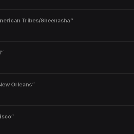
American Tribes/Sheenasha”
d”
 New Orleans”
isco”