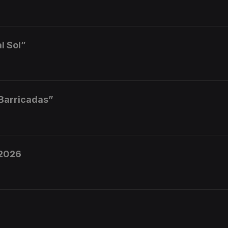
l Sol”
 Barricadas”
 2026