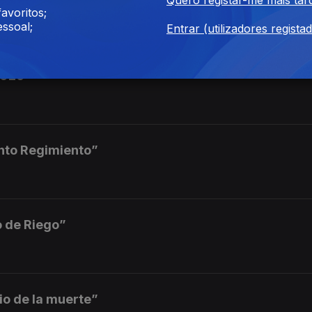
ha del Quinto Regimiento”
avoritos;
ssoal;
Entrar (utilizadores regista
2026
into Regimiento”
o de Riego”
io de la muerte”