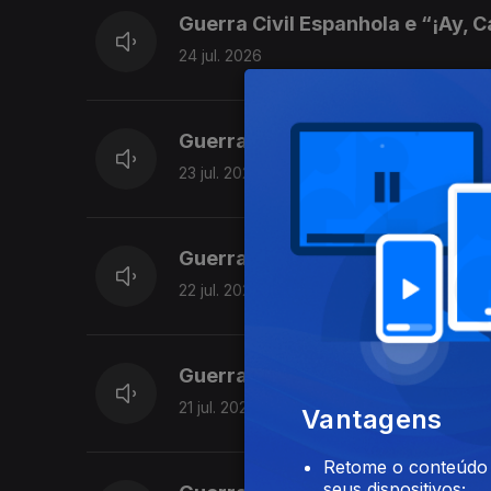
Guerra Civil Espanhola e “¡Ay, 
24 jul. 2026
Guerra Civil Espanhola e “La J
23 jul. 2026
Guerra Civil Espanhola e “Falan
22 jul. 2026
Guerra Civil Espanhola e “Lied 
21 jul. 2026
Vantagens
Retome o conteúdo a
seus dispositivos;