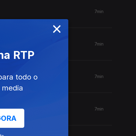
7min
×
7min
 na RTP
para todo o
7min
e media
7min
GORA
de