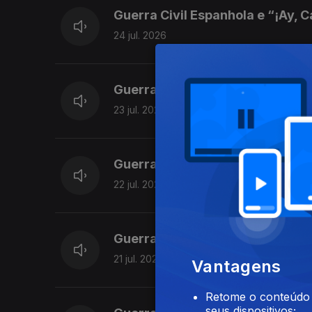
Guerra Civil Espanhola e “¡Ay, 
24 jul. 2026
Guerra Civil Espanhola e “La J
23 jul. 2026
Guerra Civil Espanhola e “Falan
22 jul. 2026
Guerra Civil Espanhola e “Lied 
21 jul. 2026
Vantagens
Retome o conteúdo a
seus dispositivos;