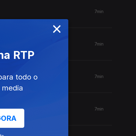
7min
×
7min
 na RTP
para todo o
7min
e media
7min
GORA
de