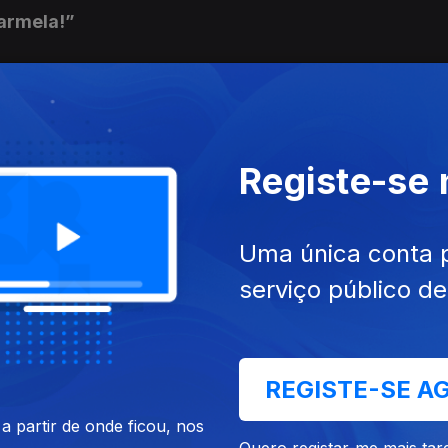
Carmela!”
oven Guardia”
Registe-se
gista soy”
Uma única conta 
serviço público d
der Internationalen Brigaden”
REGISTE-SE A
 partir de onde ficou, nos
Quero registar-me mais tar