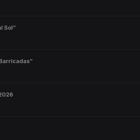
l Sol”
 Barricadas”
 2026