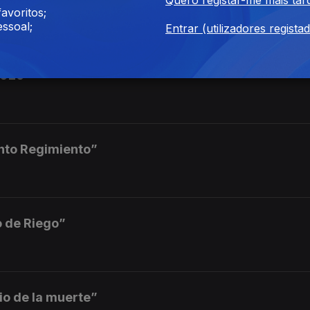
ha del Quinto Regimiento”
avoritos;
ssoal;
Entrar (utilizadores regista
2026
into Regimiento”
o de Riego”
io de la muerte”