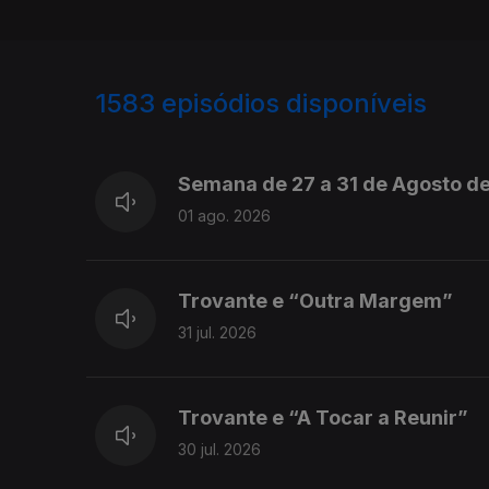
1583
episódios disponíveis
943714
940779
Semana de 27 a 31 de Agosto d
01 ago. 2026
Trovante e “Outra Margem”
31 jul. 2026
Trovante e “A Tocar a Reunir”
30 jul. 2026