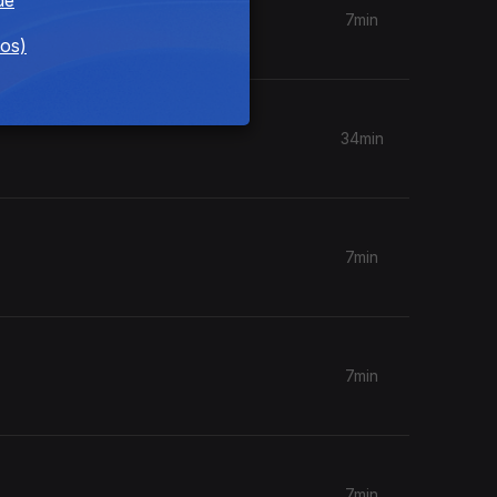
7min
dos)
34min
7min
7min
7min