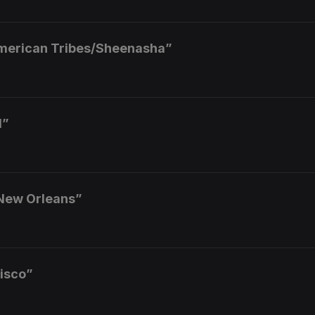
American Tribes/Sheenasha”
d”
 New Orleans”
isco”