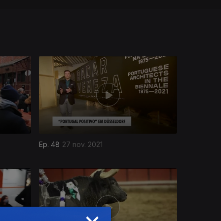
Ep. 48
27 nov. 2021
×