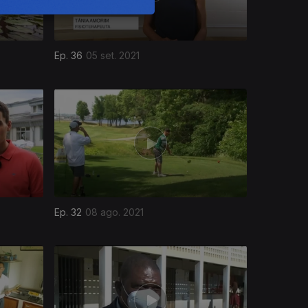
Ep. 36
05 set. 2021
Ep. 32
08 ago. 2021