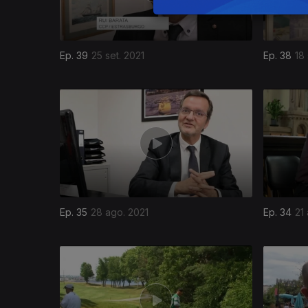
Ep. 39
25 set. 2021
Ep. 38
18 
Ep. 35
28 ago. 2021
Ep. 34
21
558552