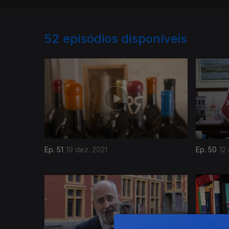
52
episódios disponíveis
Ep. 51
19 dez. 2021
Ep. 50
12