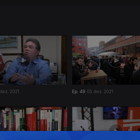
 dez. 2021
Ep. 49
05 dez. 2021