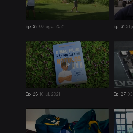
Ep. 32
07 ago. 2021
Ep. 31
31 j
Ep. 28
10 jul. 2021
Ep. 27
03 