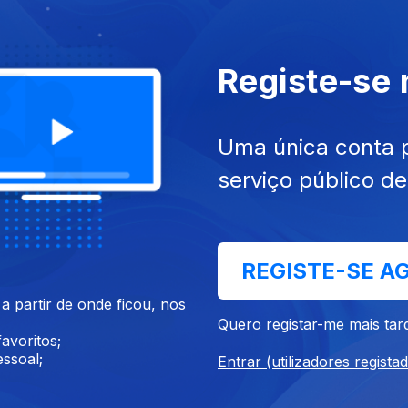
 nov. 2021
Ep. 45
06 nov. 2021
Registe-se
Uma única conta 
serviço público d
REGISTE-SE A
out. 2021
Ep. 41
09 out. 2021
 partir de onde ficou, nos
Quero registar-me mais tar
avoritos;
ssoal;
Entrar (utilizadores regista