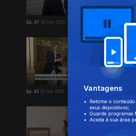
Ep. 47
20 nov. 2021
Ep. 46
13
571034
Vantagens
Ep. 43
23 out. 2021
Ep. 42
16 
Retome o conteúdo a
seus dispositivos;
Guarde programas f
Aceda à sua área pe