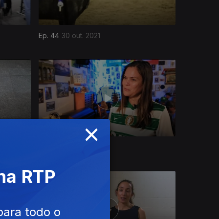
Ep. 44
30 out. 2021
×
Ep. 40
02 out. 2021
 na RTP
para todo o