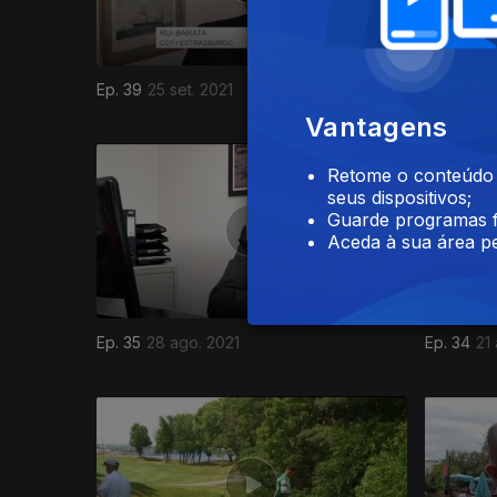
Ep. 39
25 set. 2021
Ep. 38
18 
Vantagens
Retome o conteúdo a
seus dispositivos;
Guarde programas f
Aceda à sua área pe
Ep. 35
28 ago. 2021
Ep. 34
21
558552