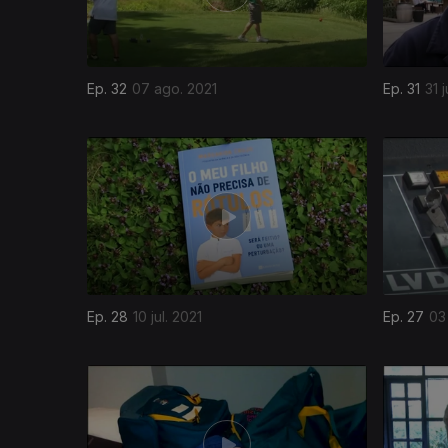
Ep. 32
07 ago. 2021
Ep. 31
31 j
Ep. 28
10 jul. 2021
Ep. 27
03 