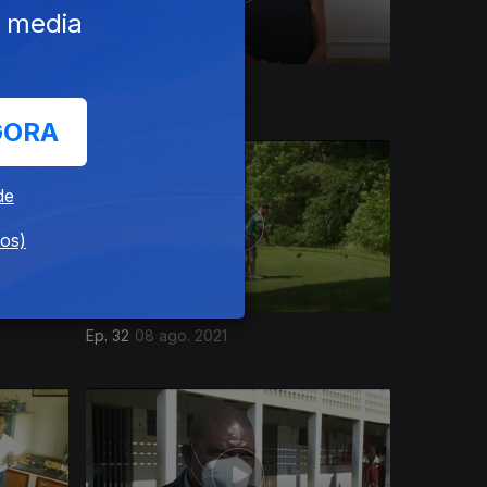
e media
Ep. 36
05 set. 2021
GORA
de
dos)
Ep. 32
08 ago. 2021