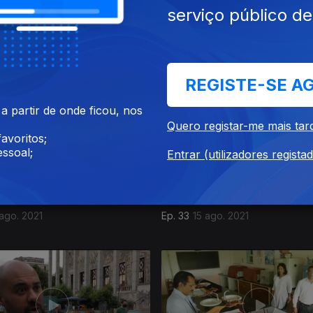
serviço público d
set. 2021
Ep. 37
11 set. 2021
REGISTE-SE A
 partir de onde ficou, nos
Quero registar-me mais tar
avoritos;
ssoal;
Entrar (utilizadores regista
 ago. 2021
Ep. 33
15 ago. 2021