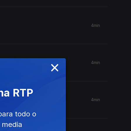
4min
×
4min
 na RTP
4min
para todo o
e media