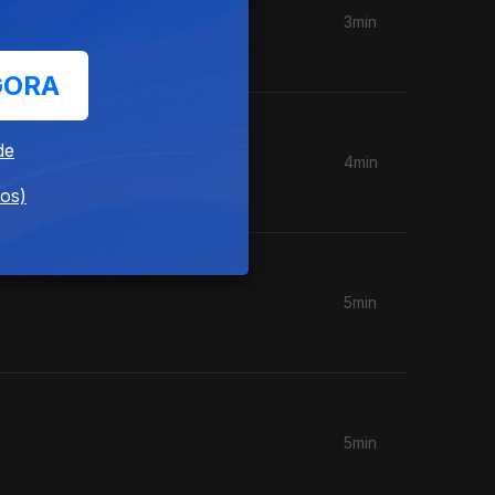
3min
GORA
de
4min
dos)
5min
5min