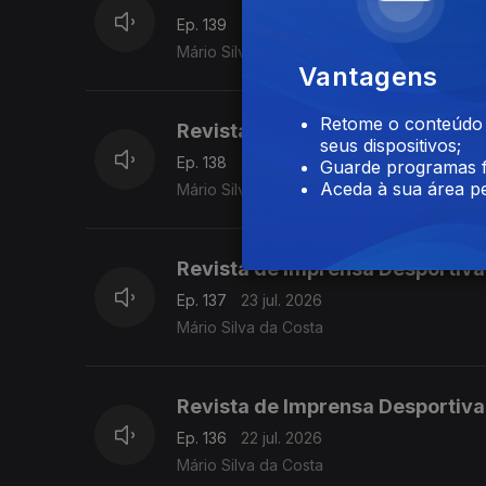
Ep. 139
27 jul. 2026
Mário Silva da Costa
Vantagens
Retome o conteúdo a
Revista de Imprensa Desportiva
seus dispositivos;
Ep. 138
24 jul. 2026
Guarde programas f
Aceda à sua área pe
Mário Silva da Costa
Revista de Imprensa Desportiva
Ep. 137
23 jul. 2026
Mário Silva da Costa
Revista de Imprensa Desportiva
Ep. 136
22 jul. 2026
Mário Silva da Costa