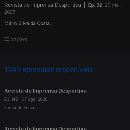
Revista de Imprensa Desportiva
|
Ep. 92
20 mai.
2026
Mário Silva da Costa,
opções
1343
episódios disponíveis
944471
941318
937793
933759
Revista de Imprensa Desportiva
Ep. 148
07 ago. 2026
Fernando Eurico,
Revista de Imprensa Desportiva