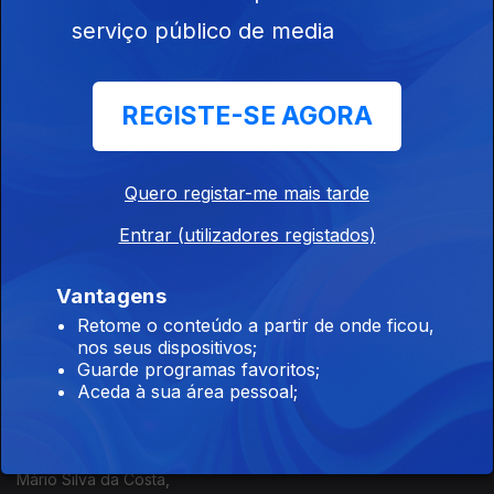
Ep. 124
06 jul. 2026
serviço público de media
Mário Silva da Costa
REGISTE-SE AGORA
Revista de Imprensa Desportiva
Ep. 123
03 jul. 2026
Mário Silva da Costa
Quero registar-me mais tarde
Entrar (utilizadores registados)
Revista de Imprensa Desportiva
Vantagens
Ep. 122
02 jul. 2026
Retome o conteúdo a partir de onde ficou,
Mário Silva da Costa
nos seus dispositivos;
Guarde programas favoritos;
Aceda à sua área pessoal;
Revista de Imprensa Desportiva
Ep. 121
01 jul. 2026
Mário Silva da Costa,