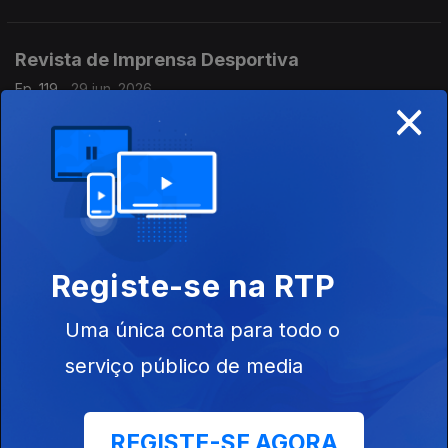
Revista de Imprensa Desportiva
Ep. 119
29 jun. 2026
×
Mário Silva da Costa,
Revista de Imprensa Desportiva
Ep. 118
26 jun. 2026
Mário Silva da Costa,
Registe-se na RTP
Revista de Imprensa Desportiva
Uma única conta para todo o
Ep. 117
25 jun. 2026
serviço público de media
Mário Silva da Costa,
REGISTE-SE AGORA