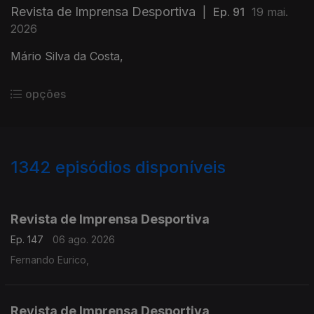
Revista de Imprensa Desportiva
|
Ep. 91
19 mai.
2026
Mário Silva da Costa,
opções
1342
episódios disponíveis
944245
941089
937260
933464
929036
Revista de Imprensa Desportiva
Ep. 147
06 ago. 2026
Fernando Eurico,
Revista de Imprensa Desportiva