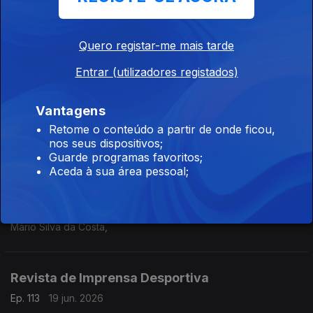
Revista de Imprensa Desportiva
Ep. 116
24 jun. 2026
Mário Silva da Costa,
Quero registar-me mais tarde
Entrar (utilizadores registados)
Revista de Imprensa Desportiva
Vantagens
Ep. 115
23 jun. 2026
Retome o conteúdo a partir de onde ficou,
Mário Silva da Costa,
nos seus dispositivos;
Guarde programas favoritos;
Aceda à sua área pessoal;
Revista de Imprensa Desportiva
Ep. 114
22 jun. 2026
Mário Silva da Costa,
Revista de Imprensa Desportiva
Ep. 113
19 jun. 2026