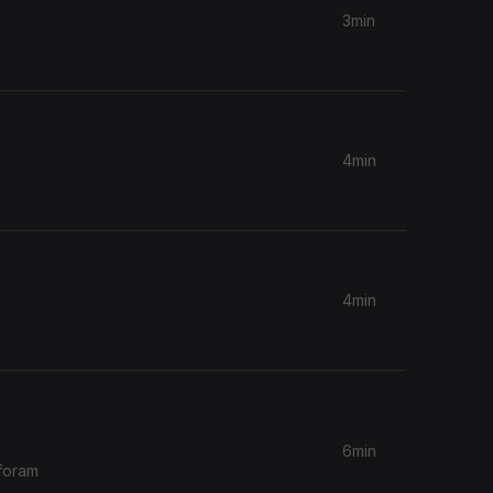
3min
4min
4min
6min
foram