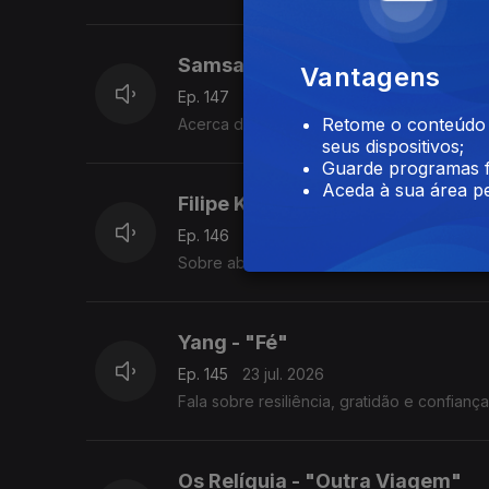
Samsacion - "Morrer de Amore
Vantagens
Ep. 147
27 jul. 2026
Retome o conteúdo a
Acerca de um amor proibido capaz de lhe c
seus dispositivos;
Guarde programas f
Aceda à sua área pe
Filipe Karlsson + Mike El Nite -
Ep. 146
24 jul. 2026
Sobre abrandar, aliviar a pressão e aceitar
Yang - "Fé"
Ep. 145
23 jul. 2026
Fala sobre resiliência, gratidão e confiança
Os Relíquia - "Outra Viagem"