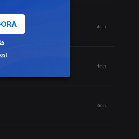
GORA
4min
de
dos)
4min
3min