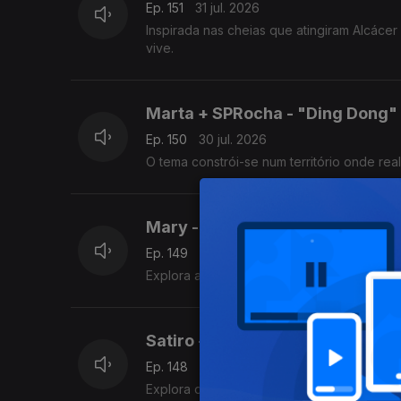
Ep. 151
31 jul. 2026
Inspirada nas cheias que atingiram Alcáce
vive.
Marta + SPRocha - "Ding Dong"
Ep. 150
30 jul. 2026
O tema constrói-se num território onde re
Mary - "Haze"
Ep. 149
29 jul. 2026
Explora a dualidade entre esquecer e senti
Satiro - "Bisou"
Ep. 148
28 jul. 2026
Explora o momento em que se escolhe a pa