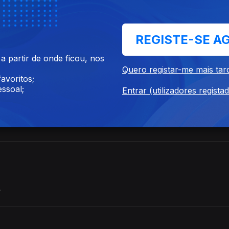
s"
REGISTE-SE A
 partir de onde ficou, nos
ustar a própria vida.
Quero registar-me mais tar
avoritos;
ssoal;
Entrar (utilizadores regista
 "Segura Firme"
 o seu próprio ritmo.
.