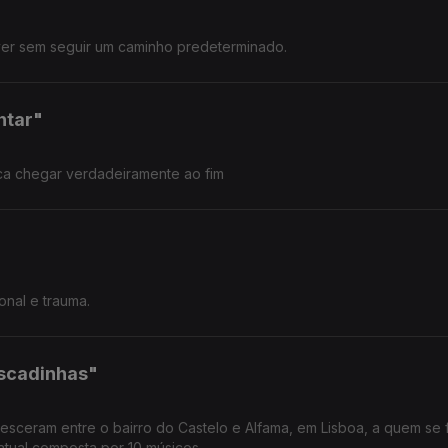
iver sem seguir um caminho predeterminado.
ntar"
a chegar verdadeiramente ao fim
onal e trauma.
Escadinhas"
ceram entre o bairro do Castelo e Alfama, em Lisboa, a quem se 
atual composta por 10 músicos