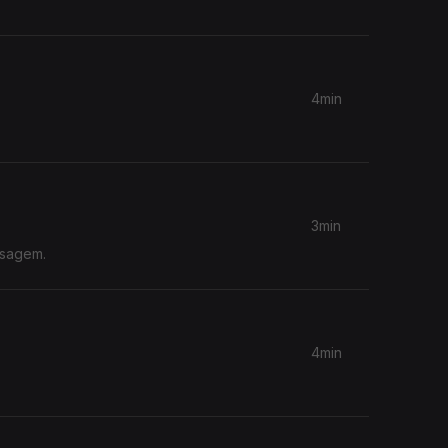
4min
3min
nsagem.
4min