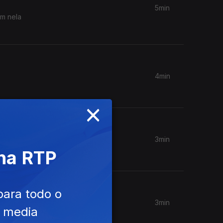
5min
em nela
4min
×
3min
 na RTP
para todo o
3min
e media