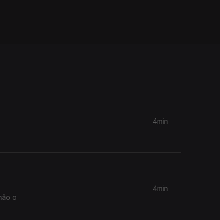
4min
4min
não o