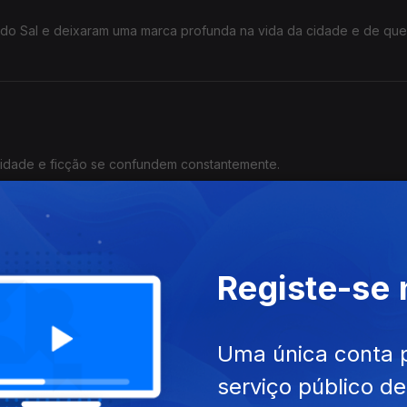
r do Sal e deixaram uma marca profunda na vida da cidade e de qu
alidade e ficção se confundem constantemente.
Registe-se
r.
Uma única conta 
serviço público d
z interior em detrimento do caos emocional.