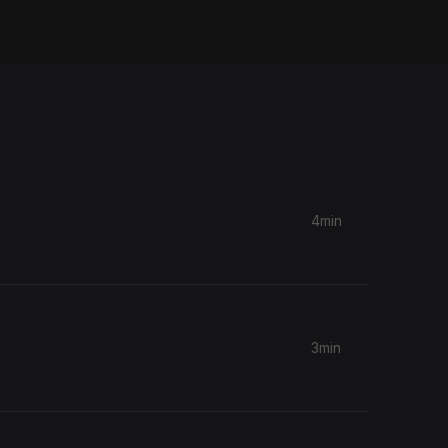
4min
3min