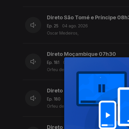
Direto São Tomé e Príncipe 08
Ep. 25
04 ago. 2026
Oscar Medeiros,
Direto Moçambique 07h30
Ep. 181
04 ago. 2026
Orfeu de Sá Lisboa
Direto Moçambique
Ep. 180
03 ago. 2026
Orfeu de Sá Lisboa
Direto Moçambique