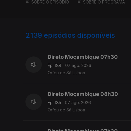
SOBRE O EPISÓDIO
SOBRE O PROGRAMA
2139
episódios disponíveis
945852
943722
941289
Direto Moçambique 07h30
Ep. 184
07 ago. 2026
Orfeu de Sá Lisboa
Direto Moçambique 08h30
Ep. 185
07 ago. 2026
Orfeu de Sá Lisboa