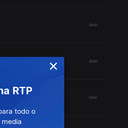
4min
×
4min
 na RTP
5min
para todo o
e media