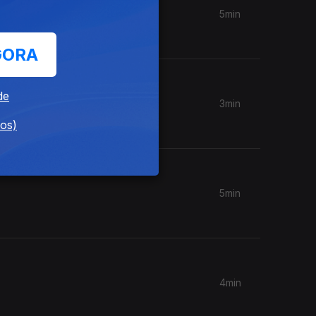
5min
GORA
de
3min
dos)
5min
4min