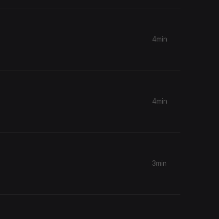
4min
4min
3min