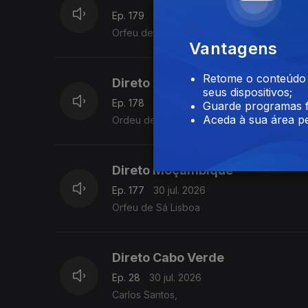
Ep. 179
31 jul. 2026
Orfeu de Sá Lisboa
Vantagens
Retome o conteúdo a
Direto Moçambique
seus dispositivos;
Ep. 178
31 jul. 2026
Guarde programas f
Aceda à sua área pe
Ordeu de Sá Lisboa
Direto Moçambique
Ep. 177
30 jul. 2026
Orfeu de Sá Lisboa
Direto Cabo Verde
Ep. 28
30 jul. 2026
Carlos Santos,