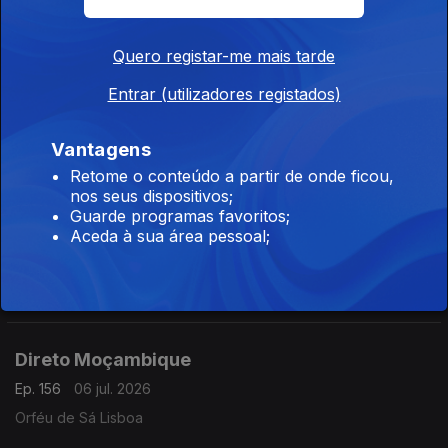
Carlos Santos,
Quero registar-me mais tarde
Entrar (utilizadores registados)
Direto Moçambique
Ep. 158
08 jul. 2026
Vantagens
Órfeu de Sá Lisboa
Retome o conteúdo a partir de onde ficou,
nos seus dispositivos;
Guarde programas favoritos;
Direto Moçambique
Aceda à sua área pessoal;
Ep. 157
07 jul. 2026
Orféu de Sá Lisboa
Direto Moçambique
Ep. 156
06 jul. 2026
Orféu de Sá Lisboa