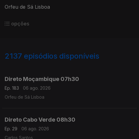
Orfeu de Sá Lisboa
opções
2137
episódios disponíveis
945569
943291
940797
938524
936425
Direto Moçambique 07h30
Ep. 183
06 ago. 2026
Orfeu de Sá Lisboa
Direto Cabo Verde 08h30
Ep. 29
06 ago. 2026
Carlos Santos,