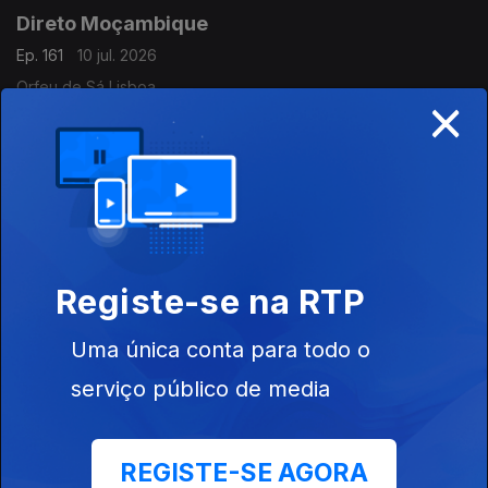
Direto Moçambique
Ep. 161
10 jul. 2026
Orfeu de Sá Lisboa
×
Direto Moçambique
Ep. 160
10 jul. 2026
Órfeu de Sá Lisboa
Registe-se na RTP
Direto Moçambique
Ep. 159
09 jul. 2026
Uma única conta para todo o
Órfeu de Sá Lisboa
serviço público de media
Direto Cabo Verde
REGISTE-SE AGORA
Ep. 26
09 jul. 2026