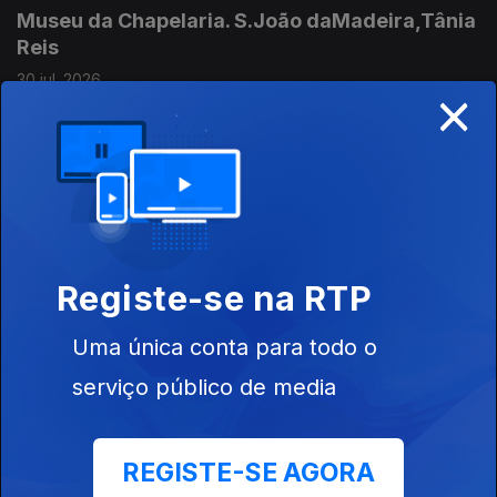
Museu da Chapelaria. S.João daMadeira,Tânia
Reis
30 jul. 2026
×
Mudou-se com a familia para Bragança-nova
vida
30 jul. 2026
Vigilante florestal,João Conde
Registe-se na RTP
Grupo Coral Madrigal de Vila Nova de S. Bento
Uma única conta para todo o
30 jul. 2026
serviço público de media
Francisca Sidoncha e Mariana Paixão
REGISTE-SE AGORA
50 anos do ICNF-Reserva do Estuário do Sado