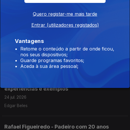
e Parque da Arrábida
28 jul. 2026
Quero registar-me mais tarde
Carlos Albuquerque
Entrar (utilizadores registados)
Vantagens
37 Feira Concurso Arte Doce - Lagos, Veradora
Retome o conteúdo a partir de onde ficou,
Sara Coelho
nos seus dispositivos;
24 jul. 2026
Guarde programas favoritos;
Aceda à sua área pessoal;
Psicólogo numa escola secundária e suas
experiências e exemplos
24 jul. 2026
Edgar Beles
Rafael Figueiredo - Padeiro com 20 anos