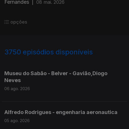
Fernandes
|
08 mai. 2026
opções
3750
episódios disponíveis
945812
944210
943332
Museu do Sabão - Belver - Gavião,Diogo
Neves
06 ago. 2026
Alfredo Rodrigues - engenharia aeronautica
05 ago. 2026