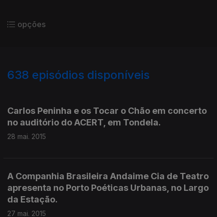
opções
638
episódios disponíveis
194964
192773
190439
187967
185351
Carlos Peninha e os Tocar o Chão em concerto
no auditório do ACERT, em Tondela.
28 mai. 2015
A Companhia Brasileira Andaime Cia de Teatro
apresenta no Porto Poéticas Urbanas, no Largo
da Estação.
27 mai. 2015