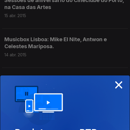
Sessões de aniversário do Cineclube do Porto,
na Casa das Artes
15 abr. 2015
Musicbox Lisboa: Mike El Nite, Antwon e
Celestes Mariposa.
14 abr. 2015
×
Hoje vamos até Santo Tirso para ver uma
exposição antológica de Alberto Carneiro.
13 abr. 2015
Diálogos, de Miguel Castro Caldas, no Teatro
Municipal de Portimão.