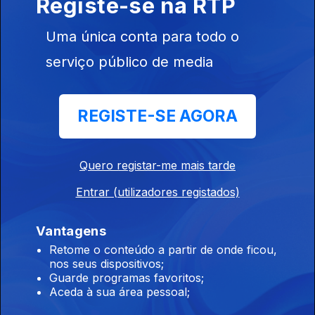
Registe-se na RTP
10 abr. 2015
Uma única conta para todo o
serviço público de media
Festival Westway Lab, em Guimarães.
09 abr. 2015
REGISTE-SE AGORA
Lançamento de Motor, o segundo disco a solo
de Peixe.
Quero registar-me mais tarde
08 abr. 2015
Entrar (utilizadores registados)
Vantagens
Os Emigrantes, pela Companhia de Teatro do
Retome o conteúdo a partir de onde ficou,
Algarve, no Teatro Lethes, em Faro
nos seus dispositivos;
07 abr. 2015
Guarde programas favoritos;
Aceda à sua área pessoal;