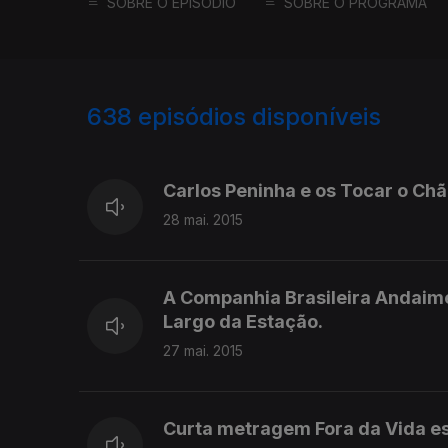
SOBRE O EPISÓDIO
SOBRE O PROGRAMA
638
episódios disponíveis
194964
192773
Carlos Peninha e os Tocar o Ch
28 mai. 2015
A Companhia Brasileira Andaime
Largo da Estação.
27 mai. 2015
Curta metragem Fora da Vida es