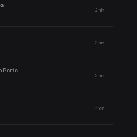
oa
2min
3min
o Porto
2min
4min