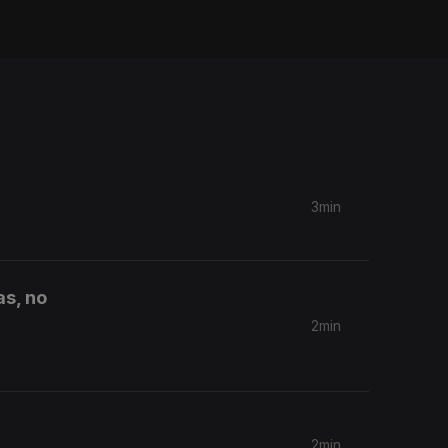
3min
as, no
2min
2min