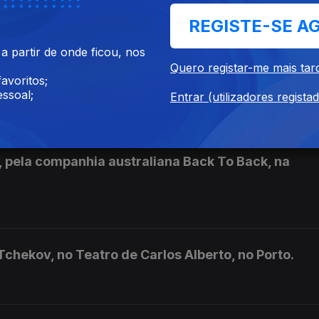
tra
REGISTE-SE A
 partir de onde ficou, nos
Quero registar-me mais tar
avoritos;
ssoal;
Entrar (utilizadores regista
, pela companhia australiana Back To Back, na
Tchekov, no Teatro de Carlos Alberto, no Porto.