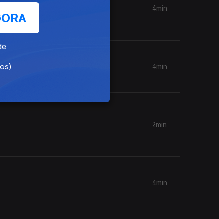
4min
GORA
de
dos)
4min
2min
4min