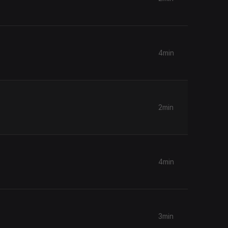
4min
2min
4min
3min