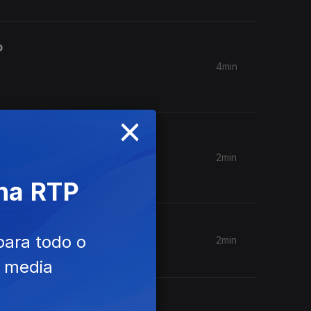
o
4min
×
 no
2min
 na RTP
para todo o
2min
e media
ia