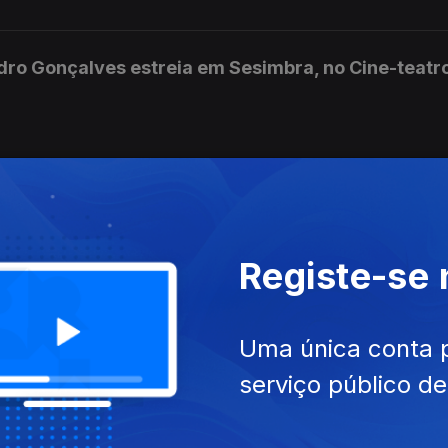
edro Gonçalves estreia em Sesimbra, no Cine-teatr
ens Prats com a Orquestra Metropolitana de Lisboa,
Registe-se
cional de São João, no Porto.
Uma única conta 
serviço público d
arionetas e atores de carne e osso que a companh