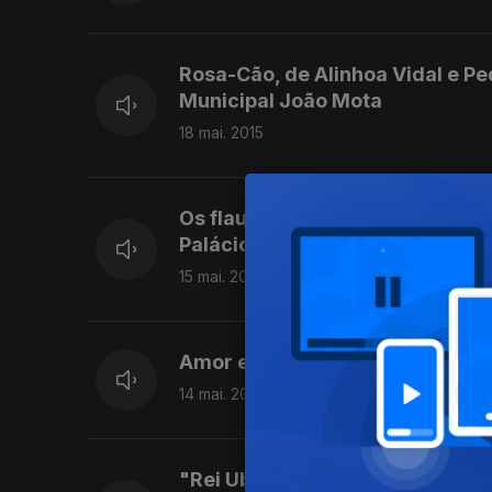
Rosa-Cão, de Alinhoa Vidal e P
Municipal João Mota
18 mai. 2015
Os flautistas Nuno Inácio e Vic
Palácio Foz.
15 mai. 2015
Amor e Informação, no Teatro Na
14 mai. 2015
"Rei Ubu" é um espetáculo de m