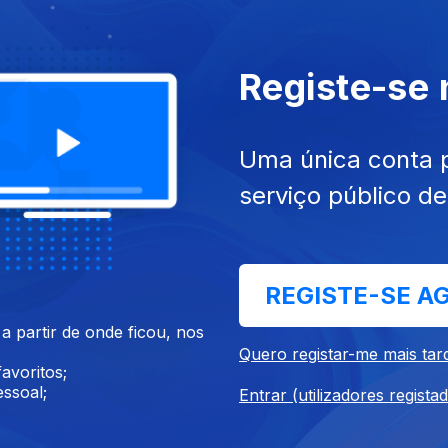
un. 2022
Ep. 3
28 mai. 2022
Registe-se
Uma única conta 
serviço público d
REGISTE-SE A
022
30 abr. 2022
 partir de onde ficou, nos
Quero registar-me mais tar
avoritos;
ssoal;
Entrar (utilizadores regista