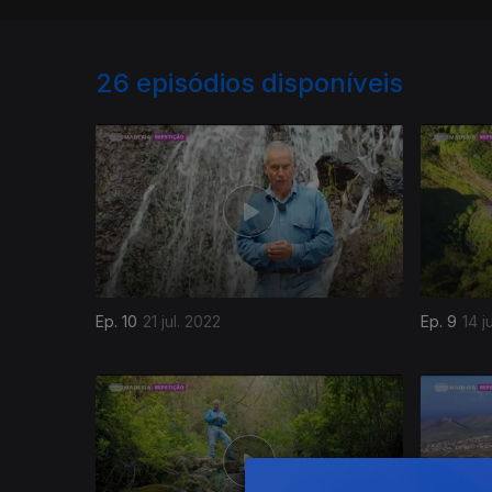
26
episódios disponíveis
Ep. 10
21 jul. 2022
Ep. 9
14 j