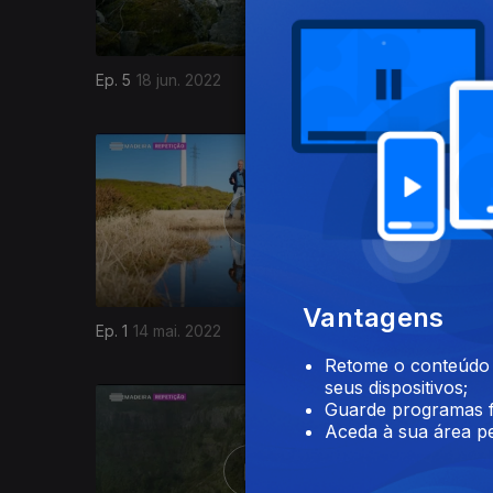
Ep. 5
18 jun. 2022
Ep. 4
11 j
611380
Vantagens
Ep. 1
14 mai. 2022
07 mai. 2
Retome o conteúdo a
seus dispositivos;
Guarde programas f
Aceda à sua área pe