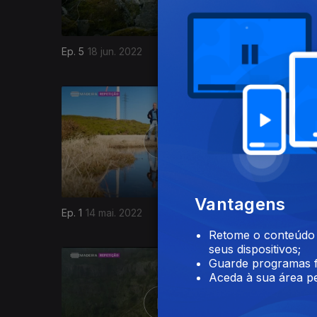
Ep. 5
18 jun. 2022
Ep. 4
11 j
611380
Vantagens
Ep. 1
14 mai. 2022
07 mai. 2
Retome o conteúdo a
seus dispositivos;
Guarde programas f
Aceda à sua área pe