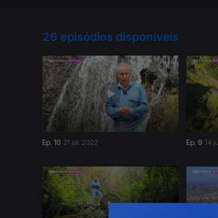
26
episódios disponíveis
Ep. 10
21 jul. 2022
Ep. 9
14 j