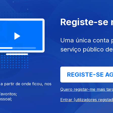
un. 2022
Ep. 3
28 mai. 2022
Registe-se
Uma única conta 
serviço público d
REGISTE-SE A
022
30 abr. 2022
 partir de onde ficou, nos
Quero registar-me mais tar
avoritos;
ssoal;
Entrar (utilizadores regista