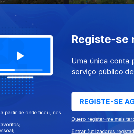
un. 2022
Ep. 3
28 mai. 2022
Registe-se
Uma única conta 
serviço público d
022
30 abr. 2022
REGISTE-SE A
 partir de onde ficou, nos
Quero registar-me mais tar
avoritos;
ssoal;
Entrar (utilizadores regista