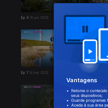
Ep. 5
18 jun. 2022
Ep. 4
11 j
611380
Ep. 1
14 mai. 2022
07 mai. 2
Vantagens
Retome o conteúdo a
seus dispositivos;
Guarde programas f
Aceda à sua área pe