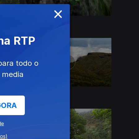
×
Ep. 2
21 mai. 2022
 na RTP
para todo o
e media
16 abr. 2022
GORA
de
dos)