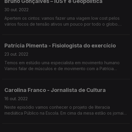
Bruno Gonçalves – IUSY e Geopolítica
“Dores Menstruais não são normais”. Em 2017 recebeu o
diagnóstico de Endometriose e criou a página “O Meu Útero”.
30 out. 2022
Apertem os cintos: vamos fazer uma viagem low cost pelos
vários focos de tensão ativos um pouco por todo o globo.
Vamos conhecer a IUSY (a maior organização política de
jovens do mundo) e aproveitamos para discutir a figura do
«analista de geopolítica». Bruno Gonçalves, 25 anos, é o
Patrícia Pimenta - Fisiologista do exercício
primeiro português a ocupar o cargo de secretário-geral da
Internacional Socialista.
23 out. 2022
Temos em estúdio uma especialista em movimento humano
Vamos falar de músculos e de movimento com a Patrícia
Pimenta. Patrícia Pimenta é fisiologista do exercício e ali a
tecnologia ao exercício físico.
Carolina Franco - Jornalista de Cultura
16 out. 2022
Neste episódio vamos conhecer o projeto de literacia
mediática Público na Escola. Em cima da mesa estão os jornais
escolares como força emancipadora dos mais jovens.
Vamos falar sobre feminismo e discutir a ideia de
interseccionalidade com a jornalista Carolina Franco.