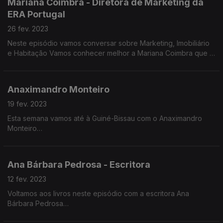
Mariana Coimbra - Diretora de Marketing da
ERA Portugal
Contamos com a participação de Vasco Barata, Bernardo
Alves, Dulce Dengue e Teresa Mamede
26 fev. 2023
Neste episódio vamos conversar sobre Marketing, Imobiliário
Rafael Pinheiro vai juntar-se à conversa através de vídeo.
e Habitação Vamos conhecer melhor a Mariana Coimbra que é
diretora de marketing de uma das principais agências
imobiliárias do país
Anaximandro Monteiro
19 fev. 2023
Esta semana vamos até à Guiné-Bissau com o Anaximandro
Monteiro
Ana Bárbara Pedrosa - Escritora
Anaximandro nasceu em 1994 em Bissau. Veio para Portugal
fazer o Ensino Superior
12 fev. 2023
Voltamos aos livros neste episódio com a escritora Ana
Jovem guineense estudou Recursos Humanos e atualmente
Bárbara Pedrosa
trabalha no Instituto Camões.