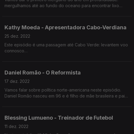
Inteligência Artificial?
mergulhamos até ao fundo do oceano para encontrar lixo
Joana Carrasqueira tem um percurso improvável: estudou
Estamos em 2023 e continuamos em busca da neutralidade
ciências farmacêuticas e hoje trabalha em machine learning na
carbónica
Google
Kathy Moeda - Apresentadora Cabo-Verdiana
O que há no fundo do oceano? Plástico e lixo
25 dez. 2022
Este episódio é uma passagem até Cabo Verde: levantem voo
Vamos falar de plásticos e microplásticos
connosco
O que é a geologia? E a geofísica? E a geoestatística?
Kathy Moeda é apresentadora de Televisão em Cabo Verde e
está em Portugal a fazer um curso de apresentação de TV e
Vamos conhecer as implicações práticas da geoestatística no
Daniel Romão - O Reformista
rádio.
nosso dia-a-dia.
17 dez. 2022
Vamos falar de apresentação de televisão e de ser
Vamos falar sobre política norte-americana neste episódio.
“influencer” no Instagram
Daniel Romão nasceu em 96 e é filho de mãe brasileira e pai
alentejano.
Estuda Direito na FDUL. Trabalhou em call centers, imobiliário e
Blessing Lumueno - Treinador de Futebol
hotelaria.
11 dez. 2022
Kennedy, Bush, Trump, Obama e Biden são nomes que vamos