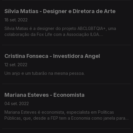
Público
Sílvia Matias - Designer e Diretora de Arte
As novas gerações devem apostar em cursos de jornalismo?
18 set. 2022
A comissão de carteira profissional protege os jornalistas?
Sílvia Matias é a designer do projeto ABCLGBTQIA+, uma
colaboração da Fox Life com a Associação ILGA.
Jornalista do Público fez um Doutoramento no ISCTE em que
É designer Independente e Diretora de Arte com o Certificado
investigou a importância do podcast no ecossistema mediático.
de Excelência 2022 do Type Directors Club.
Falamos ainda de ferrovia, Miguel Esteves Cardoso e Espanha.
Cristina Fonseca - Investidora Angel
Onde está o Design nas nossas vidas?
O que é o Design?
12 set. 2022
Qual a diferença entre Design e Arte?
Um anjo e um tubarão na mesma pessoa.
A Escola educa para a Arte, para a estética e para a
criatividade?
Todas as respostas neste episódio da minha geração.
Mariana Esteves - Economista
04 set. 2022
Mariana Esteves é economista, especialista em Políticas
Públicas, que, desde a FEP tem a Economia como janela para
ver o mundo. Abram connosco esta janela.