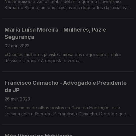
Neste episódio vamos tentar definir o que é o Liberalismo.
Bernardo Blanco, um dos mais jovens deputados da Iniciativa
Liberal é o convidado desta semana d’A Minha Geração.
Maria Luísa Moreira - Mulheres, Paz e
Segurança
02 abr. 2023
«Quantas mulheres já viste à mesa das negociações entre
Rússia e Ucrânia? A resposta é zero».
Mulheres, Paz e Segurança é o tema desta conversa com
Maria Luísa Moreira, jovem apartidária que estudou em Essex e
Francisco Camacho - Advogado e Presidente
em Londres no Reino Unido. Atualmente é Secretária-Geral da
da JP
WIIS Portugal (Women in International Security) e assessora de
Jorge Moreira da Silva para os Objetivos de Desenvolvimento
26 mar. 2023
Sustentável. Defende a implementação de uma Política Externa
Continuamos de olhos postos na Crise da Habitação: esta
Feminista pelo Estado português
semana com o líder da JP Francisco Camacho. Defende que a
crise na Habitação se resolve à Direita.
Mão Visível na Habitação