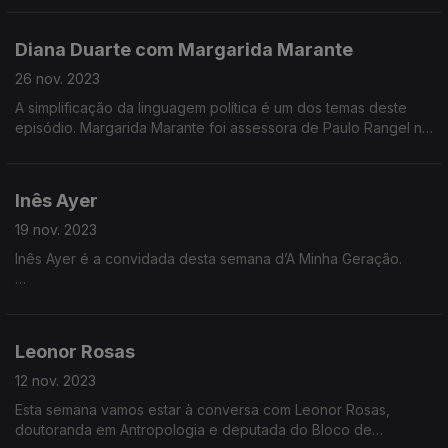
Neste episódio queremos descobrir as diferenças (e as
semelhanças) entre a psiquiatra e psicologia no tratamento de
Jovem poeta tem dois livros de poesia publicados: «Sair de
problemas de saúde mental.
Diana Duarte com Margarida Marante
Cena» e «Maremorto», ambos de editoras independentes.
26 nov. 2023
A simplificação da linguagem política é um dos temas deste
Como é que uma jovem poeta olha para o meio literário
episódio. Margarida Marante foi assessora de Paulo Rangel no
português?
Parlamento Europeu e atualmente é consultora de políticas
públicas da União Europeia, no setor da aviação. A poucos
meses das eleições europeias vamos aos bastidores do
Como sobrevive um escritor em Portugal?
Inês Ayer
Parlamento Europeu.
19 nov. 2023
Neste episódio conversamos sobre Maria Teresa Horta e as
Inês Ayer é a convidada desta semana d’A Minha Geração.
Três Marias.
Inês Ayer nasceu na Ilha de São Miguel nos Açores e lá viveu
até aos 17 anos.
Leonor Rosas
Apresenta-se como «designer humanista» e tem usado o
design como ferramenta transformadora da sociedade.
12 nov. 2023
Esta semana vamos estar à conversa com Leonor Rosas,
Ayer está a desenvolver o projeto Aliquoti focado na redução
doutoranda em Antropologia e deputada do Bloco de
da mortalidade neonatal de mulheres negras, indígenas e de