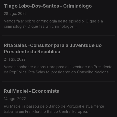
Tiago Lobo-Dos-Santos - Criminólogo
28 ago. 2022
Vamos falar sobre criminologia neste episódio. O que é a
criminologia? O que faz um criminólogo?
Tiago Lobo-dos-Santos estudou Criminologia na Universidade
do Porto. Frequenta um Doutoramento em Criminologia na
Universidade do Kentucky, Estados Unidos.Tem 25 anos e é
Rita Saias -Consultor para a Juventude do
de Esposende. Fundou “Um Cerco Educativo-Alternativo" no
Presidente da República
Bairro do Cerco do Porto.
Tem trabalhado de perto com crianças e jovens ciganos no
21 ago. 2022
Bairro do Cerco do Porto.
Vamos conhecer a consultora para a Juventude do Presidente
da República. Rita Saias foi presidente do Conselho Nacional
da Juventude e é consultora para a Juventude de Marcelo
Rebelo de Sousa. Fez um intercâmbio académico na Noruega:
foi acolhida por uma família norueguesa e aprendeu a língua.
Rui Maciel - Economista
Foi Presidente do Conselho Nacional de Juventude e está a
escrever uma tese sobre o Rendimento Básico Incondicional
14 ago. 2022
(RBI) e o impacto que teria a sua aplicação para os jovens
Rui Maciel já passou pelo Banco de Portugal e atualmente
portugueses.
trabalha em Frankfurt no Banco Central Europeu.