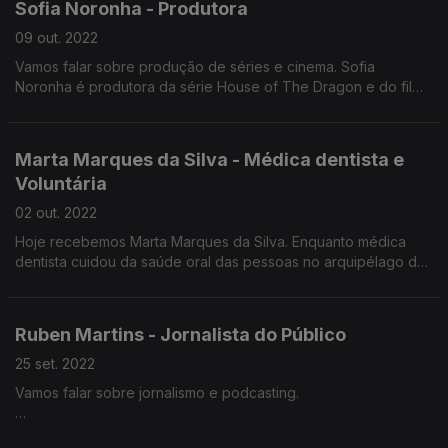
Sofia Noronha - Produtora
09 out. 2022
Vamos falar sobre produção de séries e cinema. Sofia
Noronha é produtora da série House of The Dragon e do filme
Velocidade Furiosa. Aos 30 anos criou a Sagesse Productions.
O que falta às produções portuguesas para dar o salto?
Como se chega a produtora de House of the Dragon e
Marta Marques da Silva - Médica dentista e
Velocidade Furiosa?
Voluntária
Portugal é atrativo para grandes produções?
Sofia Noronha conta-nos tudo.
02 out. 2022
Hoje recebemos Marta Marques da Silva. Enquanto médica
dentista cuidou da saúde oral das pessoas no arquipélago dos
Bijagós e enquanto voluntária fundou a Mundo a Sorrir.
Também nos ensina como lavar os dentes corretamente, como
se liga a saúde oral à saúde mental e exploramos o
Ruben Martins - Jornalista do Público
protestantismo de Marta Marques da Silva.
25 set. 2022
Vamos falar sobre jornalismo e podcasting.
Ruben Martins é o responsável pela secção áudio do jornal