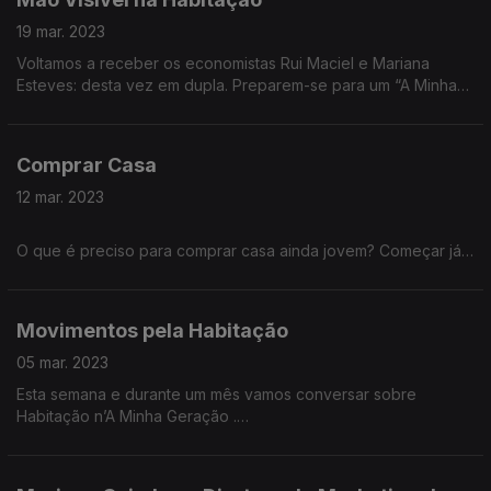
19 mar. 2023
Voltamos a receber os economistas Rui Maciel e Mariana
Esteves: desta vez em dupla. Preparem-se para um “A Minha
Geração” ft. “Mão Visível”. Neste episódio vamos discutir
políticas públicas de Habitação. Com participações especiais
de Miguel Herdade e Adriana Cardoso.
Comprar Casa
12 mar. 2023
O que é preciso para comprar casa ainda jovem? Começar já a
juntar para uma entrada? Aumentar a poupança? Sorte?
Privilégio? Ajuda dos pais? Que impostos temos de pagar?
Como escolher o banco para o Crédito Habitação? Quatro
Movimentos pela Habitação
convidados que já passaram pelo programa contam-nos a sua
experiência a comprar casa em Portugal.
05 mar. 2023
Esta semana e durante um mês vamos conversar sobre
Habitação n’A Minha Geração .
Neste episódio vamos conhecer vários movimentos pelo
Direito à Habitação consagrado na Constituição.