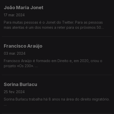
João Maria Jonet
Tudo isto o levou a licenciar-se em Relações Internacionais na
Universidade de Coimbra e ao mestrado em História Militar na
17 mar. 2024
Universidade de Lisboa.
Para muitas pessoas é o Jonet do Twitter. Para as pessoas
mais atentas é um dos nomes a reter para os próximos 50
anos. João Maria Jonet nasceu em Cascais, licenciou-se em
Ciências Políticas e Relações Internacionais. Explica política
nas redes sociais e entretanto já passou para a televisão onde
Francisco Araújo
opina com frequência.
03 mar. 2024
Francisco Araújo é formado em Direito e, em 2020, criou o
projeto «Os 230».
Este projeto teve como desafio entrevistar os 230 deputados
à Assembleia da República, para que os portugueses
Sorina Burlacu
conhecessem melhor os seus representantes.
25 fev. 2024
Francisco foi ainda distinguido com o prémio Cidadania Jovem
Sorina Burlacu trabalha há 8 anos na área do direito migratório.
e esteve 45 dias na fronteira da Ucrânia como voluntário da
Cruz Vermelha.
Nasceu na Moldávia e aos 10 anos embarcou com a mãe ma