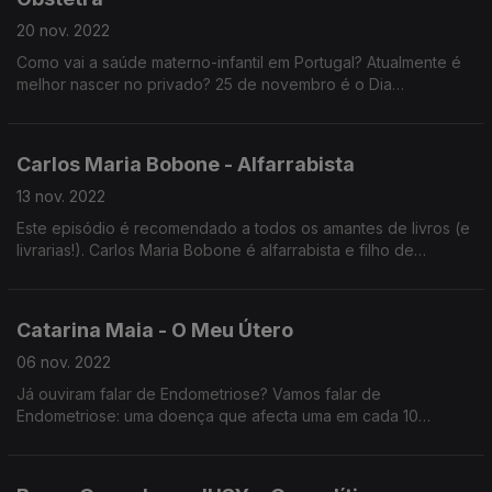
20 nov. 2022
Como vai a saúde materno-infantil em Portugal? Atualmente é
melhor nascer no privado? 25 de novembro é o Dia
Internacional pela Eliminação da Violência Contra as Mulheres.
O que é a violência obstétrica? Como se denuncia? As novas
gerações estão suficientemente informadas sobre Doenças
Carlos Maria Bobone - Alfarrabista
Sexualmente Transmissíveis? Quando é que uma mulher deve
procurar um ginecologista? Procriação medicamente assistida:
13 nov. 2022
quem pode requerer? Infertilidade, maternidade, pílula, SNS:
Este episódio é recomendado a todos os amantes de livros (e
cabe tudo dentro deste episódio-consulta com a
livrarias!). Carlos Maria Bobone é alfarrabista e filho de
Ginecologista-Obstetra Catarina Reis de Carvalho.
alfarrabista. Cresceu no meio dos livros e lançou um ensaio
sobre livrarias e livreiros.
Como vai o mundo livreiro em Portugal?
Catarina Maia - O Meu Útero
Como é que um alfarrabista aumenta o stock de livros para
vender?
06 nov. 2022
Há esperança para as livrarias?
Já ouviram falar de Endometriose? Vamos falar de
Endometriose: uma doença que afecta uma em cada 10
mulheres. Alerta: dores menstruais não são normais. Catarina
Maia é autora da página de Instagram “O Meu Útero”. É ativista
em literacia sobre Endometriose. Este ano lançou o livro