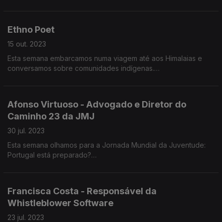
do superficial e mergulha profundamente nas opiniões e
seguidores no Instagram, é uma das influencers mais seguidas
Empowerment para os prémios europeus About You.
propósitos de Ricardo Esteves Ribeiro.
na área da sustentabilidade. Catarina Barreiros fundou «A Loja
do Zero», que tem como filosofia «redução, reutilização e
Ethno Poet
responsabilidade». Licenciou-se em Arquitetura, mas percebeu
cedo que não queria exercer a profissão.
15 out. 2023
Esta semana embarcamos numa viagem até aos Himalaias e
conversamos sobre comunidades indígenas.
Vítor da Silva é etnógrafo e investigador dos direitos
indígenas nos Himalaias.
Afonso Virtuoso - Advogado e Diretor do
Caminho 23 da JMJ
O que é a Etnografia? Vamos ficar a saber neste episódio.
30 jul. 2023
Esta semana olhamos para a Jornada Mundial da Juventude:
Podem encontrar o Vítor na página de Instagram «ethnopoet».
Portugal está preparado?
A Jornada Mundial da Juventude é importante para os jovens
que não são católicos?
Francisca Costa - Responsável da
Whistleblower Software
O que separa a religião católica de outras religiões?
23 jul. 2023