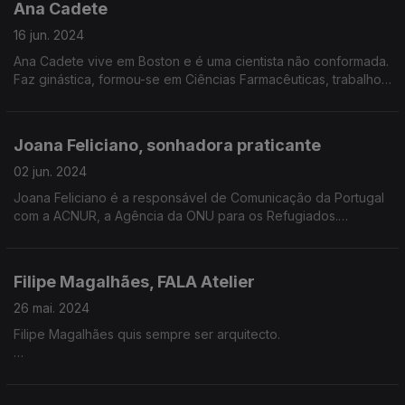
Ana Cadete
Portugal.
16 jun. 2024
Ana Cadete vive em Boston e é uma cientista não conformada.
Faz ginástica, formou-se em Ciências Farmacêuticas, trabalhou
numa biotech e fez um pós doutoramento no MIT.
Joana Feliciano, sonhadora praticante
02 jun. 2024
Joana Feliciano é a responsável de Comunicação da Portugal
com a ACNUR, a Agência da ONU para os Refugiados.
Joana Feliciano é também fundadora da Solo Adventures, uma
Associação sem fins lucrativos.
Filipe Magalhães, FALA Atelier
Neste episódio viajamos até S. Tomé e Príncipe e até à Grécia
26 mai. 2024
para conhecer algumas das missões da Joana Feliciano.
Filipe Magalhães quis sempre ser arquitecto.
Vamos conversar sobretudo sobre emergências humanitárias
Cresceu entre Gondomar e o Porto.
e voluntariado.