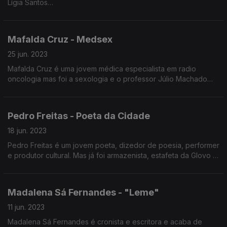
Lígia Santos
Lígia Santos nasceu em Nelas, estudou no Porto, trabalhou em
Mafalda Cruz - Medsex
Lisboa e voltou à Beira Alta para se dedicar à produção de
vinho
25 jun. 2023
Mafalda Cruz é uma jovem médica especialista em radio
oncologia mas foi a sexologia e o professor Júlio Machado
Lígia estudou Direito e exerceu advocacia até 2014
Vaz que a levaram à medicina e a criar a página de Instagram
MedSex.
Em 2014 despediu-se da Abreu Advogados para abraçar uma
Pedro Freitas - Poeta da Cidade
carreira na produção de vinho
18 jun. 2023
Pedro Freitas é um jovem poeta, dizedor de poesia, performer
O que separa uma enóloga de uma produtora de vinhos?
e produtor cultural. Mas já foi armazenista, estafeta da Glovo e
produtor de eventos. É um fenómeno no TikTok onde
aproxima as pessoas mais jovens da poesia.
Neste episódio vamos falar sobre viticultura, agricultura e
Madalena Sá Fernandes - "Leme"
alterações climáticas
11 jun. 2023
Madalena Sá Fernandes é cronista e escritora e acaba de
Não se esqueça de beber com moderação: o vinho é para