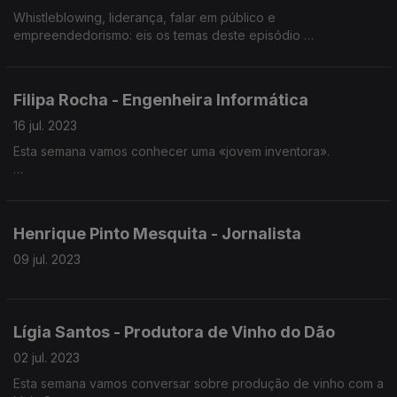
Afonso Virtuoso é advogado e Diretor do Caminho 23 da
Whistleblowing, liderança, falar em público e
Jornada Mundial da Juventude
empreendedorismo: eis os temas deste episódio
Francisca Costa foi uma das primeiras 20 trabalhadoras da
Whistleblower Software que hoje já caminha para os 100
Filipa Rocha - Engenheira Informática
colaboradores
16 jul. 2023
Atualmente é a responsável da Whistleblower Software em
Esta semana vamos conhecer uma «jovem inventora».
Portugal. Empresa tem sede na Dinamarca
Francisca Costa é especializada na implementação dos canais
Filipa Rocha foi distinguida com o segundo lugar do Prémio
de denúncia da Whistleblower Software em várias
Jovens Inventores, promovido pelo Instituto Europeu de
organizações.
Henrique Pinto Mesquita - Jornalista
Patentes
09 jul. 2023
Programação, engenharia informática, voluntariado e
inteligência artificial são alguns dos temas deste episódio.
Lígia Santos - Produtora de Vinho do Dão
02 jul. 2023
Esta semana vamos conversar sobre produção de vinho com a