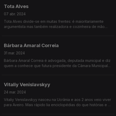
É um cidadão indomável capaz de falar sobre qualquer
de matéria a reter.
Tota Alves
assunto.
Salvou-a a música que estudou em simultâneo no
Conservatório de música do Porto.
07 abr. 2024
Tota Alves divide-se em muitas frentes: é maioritariamente
Inês escolheu psiquiatria e especializou-se nas áreas de
argumentista mas também realizadora e cozinheira de mão
dependência como álcool, drogas e jogo e nas chamadas
cheia.
deficiências invisíveis como a Perturbação de Hiperatividade e
Défice de Atenção.
Cresceu em Rio Tinto, estudou em Coimbra e emigrou para
Bárbara Amaral Correia
Inglaterra onde fez de tudo um pouco.
Em 2023 foi finalista do Festival da Canção e agora, em abril
31 mar. 2024
de 2024, é convidada d'A Minha Geração.
Aos 28 anos descobriu que o que queria mesmo era escrever
Bárbara Amaral Correia é advogada, deputada municipal e diz
histórias para cinema.
quem a conhece que futura presidente da Câmara Municipal
de Loulé.
Nasceu em Viseu mas cedo se mudou para o Algarve.
Vitaliy Venislavskyy
Bárbara tirou Direito na clássica, liderou a JSD Algarve e tem
24 mar. 2024
no currículo 4 sociedades de advocacia.
Vitaliy Venislavskyy nasceu na Ucrânia e aos 2 anos veio viver
para Aveiro. Mais rápido lia enciclopédias do que histórias e na
escola interessava-se pelos nomes do reis e distraía-se a
tentar interpretar as estratégias militares.