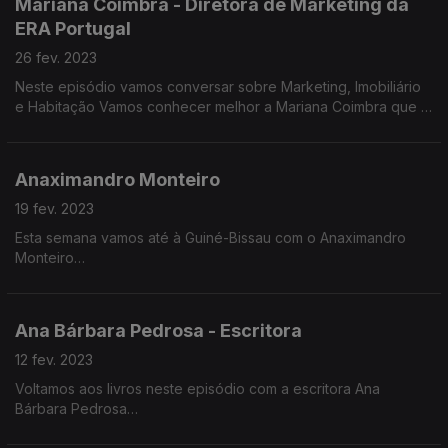
Mariana Coimbra - Diretora de Marketing da
ERA Portugal
Contamos com a participação de Vasco Barata, Bernardo
Alves, Dulce Dengue e Teresa Mamede
26 fev. 2023
Neste episódio vamos conversar sobre Marketing, Imobiliário
Rafael Pinheiro vai juntar-se à conversa através de vídeo.
e Habitação Vamos conhecer melhor a Mariana Coimbra que é
diretora de marketing de uma das principais agências
imobiliárias do país
Anaximandro Monteiro
19 fev. 2023
Esta semana vamos até à Guiné-Bissau com o Anaximandro
Monteiro
Ana Bárbara Pedrosa - Escritora
Anaximandro nasceu em 1994 em Bissau. Veio para Portugal
fazer o Ensino Superior
12 fev. 2023
Voltamos aos livros neste episódio com a escritora Ana
Jovem guineense estudou Recursos Humanos e atualmente
Bárbara Pedrosa
trabalha no Instituto Camões.