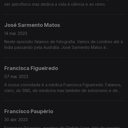
ser astrofísico mas dedica a vida à ciência e ao remo.
José Sarmento Matos
14 mai. 2023
Neste episódio falamos de fotografia. Vamos de Londres até à
Índia passando pela Austrália. José Sarmento Matos é
fotógrafo e já foi publicado em meios como a New Yorker, a
National Geographic ou o Washington Post.
Francisca Figueiredo
07 mai. 2023
A nossa convidada é a médica Francisca Figueiredo. Falamos,
claro, do SNS, de medicina mas também de estoicismo e de
liberalismo.
Francisco Paupério
30 abr. 2023
Francisco Paupério, membro do Partido Livre, fala do projeto