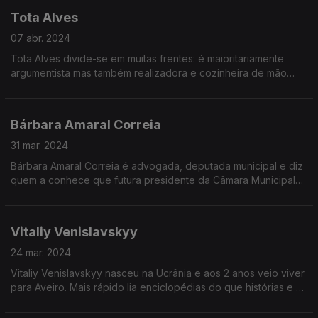
É um cidadão indomável capaz de falar sobre qualquer
de matéria a reter.
Tota Alves
assunto.
Salvou-a a música que estudou em simultâneo no
Conservatório de música do Porto.
07 abr. 2024
Tota Alves divide-se em muitas frentes: é maioritariamente
Inês escolheu psiquiatria e especializou-se nas áreas de
argumentista mas também realizadora e cozinheira de mão
dependência como álcool, drogas e jogo e nas chamadas
cheia.
deficiências invisíveis como a Perturbação de Hiperatividade e
Défice de Atenção.
Cresceu em Rio Tinto, estudou em Coimbra e emigrou para
Bárbara Amaral Correia
Inglaterra onde fez de tudo um pouco.
Em 2023 foi finalista do Festival da Canção e agora, em abril
31 mar. 2024
de 2024, é convidada d'A Minha Geração.
Aos 28 anos descobriu que o que queria mesmo era escrever
Bárbara Amaral Correia é advogada, deputada municipal e diz
histórias para cinema.
quem a conhece que futura presidente da Câmara Municipal
de Loulé.
Nasceu em Viseu mas cedo se mudou para o Algarve.
Vitaliy Venislavskyy
Bárbara tirou Direito na clássica, liderou a JSD Algarve e tem
24 mar. 2024
no currículo 4 sociedades de advocacia.
Vitaliy Venislavskyy nasceu na Ucrânia e aos 2 anos veio viver
para Aveiro. Mais rápido lia enciclopédias do que histórias e na
escola interessava-se pelos nomes do reis e distraía-se a
tentar interpretar as estratégias militares.