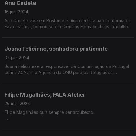
Ana Cadete
Portugal.
16 jun. 2024
Ana Cadete vive em Boston e é uma cientista não conformada.
Faz ginástica, formou-se em Ciências Farmacêuticas, trabalhou
numa biotech e fez um pós doutoramento no MIT.
Joana Feliciano, sonhadora praticante
02 jun. 2024
Joana Feliciano é a responsável de Comunicação da Portugal
com a ACNUR, a Agência da ONU para os Refugiados.
Joana Feliciano é também fundadora da Solo Adventures, uma
Associação sem fins lucrativos.
Filipe Magalhães, FALA Atelier
Neste episódio viajamos até S. Tomé e Príncipe e até à Grécia
26 mai. 2024
para conhecer algumas das missões da Joana Feliciano.
Filipe Magalhães quis sempre ser arquitecto.
Vamos conversar sobretudo sobre emergências humanitárias
Cresceu entre Gondomar e o Porto.
e voluntariado.