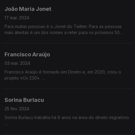
João Maria Jonet
Tudo isto o levou a licenciar-se em Relações Internacionais na
Universidade de Coimbra e ao mestrado em História Militar na
17 mar. 2024
Universidade de Lisboa.
Para muitas pessoas é o Jonet do Twitter. Para as pessoas
mais atentas é um dos nomes a reter para os próximos 50
anos. João Maria Jonet nasceu em Cascais, licenciou-se em
Ciências Políticas e Relações Internacionais. Explica política
nas redes sociais e entretanto já passou para a televisão onde
Francisco Araújo
opina com frequência.
03 mar. 2024
Francisco Araújo é formado em Direito e, em 2020, criou o
projeto «Os 230».
Este projeto teve como desafio entrevistar os 230 deputados
à Assembleia da República, para que os portugueses
Sorina Burlacu
conhecessem melhor os seus representantes.
25 fev. 2024
Francisco foi ainda distinguido com o prémio Cidadania Jovem
Sorina Burlacu trabalha há 8 anos na área do direito migratório.
e esteve 45 dias na fronteira da Ucrânia como voluntário da
Cruz Vermelha.
Nasceu na Moldávia e aos 10 anos embarcou com a mãe ma