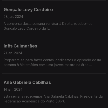
Portuguesa de Educação Montessori.
Há tempo para ter uma dimensão cultural quando se vive em
Gonçalo Levy Cordeiro
crise?
28 jan. 2024
Vasco Barata é advogado e ativista pelo direito à habitação na
A conversa desta semana vai virar à Direita: recebemos
Associação Chão das Lutas.
Gonçalo Levy Cordeiro da IL.
Gonçalo Cordeiro nasceu em 1993 e é assessor parlamentar
Inês Guimarães
de Carlos Guimarães Pinto.
21 jan. 2024
Preparem-se para fazer contas: dedicamos o episódio desta
Onde anda o Liberalismo, entre a IL, o PSD e o CDS?
semana à Matemática com uma jovem mestre na área.
Inês Guimarães ficou conhecida na Internet por descomplicar a
Qual a receita liberal para acabar com a pobreza?
Matemática, dor de cabeça para muitos.
Ana Gabriela Cabilhas
«MathGurl» lançou o primeiro canal do YouTube sobre
14 jan. 2024
Como aumentar o salário dos portugueses?
matemática em Portugal, com paradoxos, geometria, raízes
Esta semana recebemos Ana Gabriela Cabilhas, Presidente da
quadradas ou piadas matemáticas.
Federação Académica do Porto (FAP).
O que fazer em relação à baixa literacia financeira dos