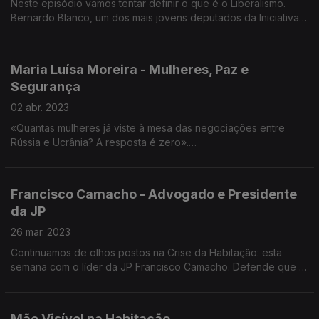
Neste episódio vamos tentar definir o que é o Liberalismo.
Bernardo Blanco, um dos mais jovens deputados da Iniciativa
Liberal é o convidado desta semana d’A Minha Geração.
Maria Luísa Moreira - Mulheres, Paz e
Segurança
02 abr. 2023
«Quantas mulheres já viste à mesa das negociações entre
Rússia e Ucrânia? A resposta é zero».
Mulheres, Paz e Segurança é o tema desta conversa com
Maria Luísa Moreira, jovem apartidária que estudou em Essex e
Francisco Camacho - Advogado e Presidente
em Londres no Reino Unido. Atualmente é Secretária-Geral da
da JP
WIIS Portugal (Women in International Security) e assessora de
Jorge Moreira da Silva para os Objetivos de Desenvolvimento
26 mar. 2023
Sustentável. Defende a implementação de uma Política Externa
Continuamos de olhos postos na Crise da Habitação: esta
Feminista pelo Estado português
semana com o líder da JP Francisco Camacho. Defende que a
crise na Habitação se resolve à Direita.
Mão Visível na Habitação