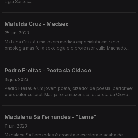
Lígia Santos
Lígia Santos nasceu em Nelas, estudou no Porto, trabalhou em
Mafalda Cruz - Medsex
Lisboa e voltou à Beira Alta para se dedicar à produção de
vinho
25 jun. 2023
Mafalda Cruz é uma jovem médica especialista em radio
oncologia mas foi a sexologia e o professor Júlio Machado
Lígia estudou Direito e exerceu advocacia até 2014
Vaz que a levaram à medicina e a criar a página de Instagram
MedSex.
Em 2014 despediu-se da Abreu Advogados para abraçar uma
Pedro Freitas - Poeta da Cidade
carreira na produção de vinho
18 jun. 2023
Pedro Freitas é um jovem poeta, dizedor de poesia, performer
O que separa uma enóloga de uma produtora de vinhos?
e produtor cultural. Mas já foi armazenista, estafeta da Glovo e
produtor de eventos. É um fenómeno no TikTok onde
aproxima as pessoas mais jovens da poesia.
Neste episódio vamos falar sobre viticultura, agricultura e
Madalena Sá Fernandes - "Leme"
alterações climáticas
11 jun. 2023
Madalena Sá Fernandes é cronista e escritora e acaba de
Não se esqueça de beber com moderação: o vinho é para