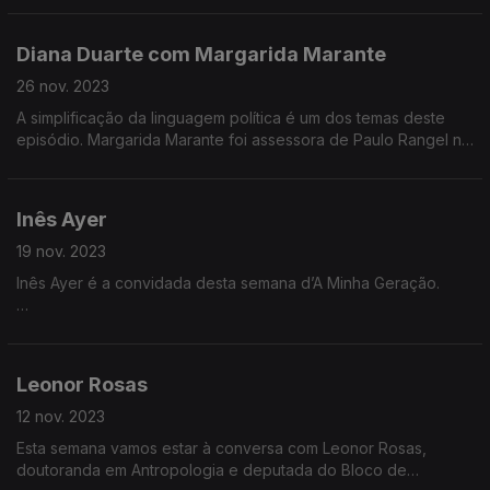
Neste episódio queremos descobrir as diferenças (e as
semelhanças) entre a psiquiatra e psicologia no tratamento de
Jovem poeta tem dois livros de poesia publicados: «Sair de
problemas de saúde mental.
Diana Duarte com Margarida Marante
Cena» e «Maremorto», ambos de editoras independentes.
26 nov. 2023
A simplificação da linguagem política é um dos temas deste
Como é que uma jovem poeta olha para o meio literário
episódio. Margarida Marante foi assessora de Paulo Rangel no
português?
Parlamento Europeu e atualmente é consultora de políticas
públicas da União Europeia, no setor da aviação. A poucos
meses das eleições europeias vamos aos bastidores do
Como sobrevive um escritor em Portugal?
Inês Ayer
Parlamento Europeu.
19 nov. 2023
Neste episódio conversamos sobre Maria Teresa Horta e as
Inês Ayer é a convidada desta semana d’A Minha Geração.
Três Marias.
Inês Ayer nasceu na Ilha de São Miguel nos Açores e lá viveu
até aos 17 anos.
Leonor Rosas
Apresenta-se como «designer humanista» e tem usado o
design como ferramenta transformadora da sociedade.
12 nov. 2023
Esta semana vamos estar à conversa com Leonor Rosas,
Ayer está a desenvolver o projeto Aliquoti focado na redução
doutoranda em Antropologia e deputada do Bloco de
da mortalidade neonatal de mulheres negras, indígenas e de