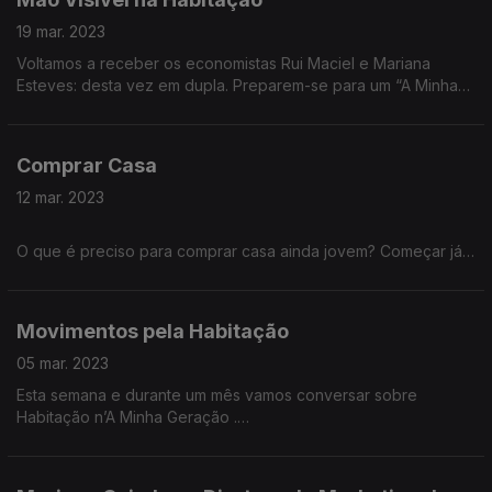
19 mar. 2023
Voltamos a receber os economistas Rui Maciel e Mariana
Esteves: desta vez em dupla. Preparem-se para um “A Minha
Geração” ft. “Mão Visível”. Neste episódio vamos discutir
políticas públicas de Habitação. Com participações especiais
de Miguel Herdade e Adriana Cardoso.
Comprar Casa
12 mar. 2023
O que é preciso para comprar casa ainda jovem? Começar já a
juntar para uma entrada? Aumentar a poupança? Sorte?
Privilégio? Ajuda dos pais? Que impostos temos de pagar?
Como escolher o banco para o Crédito Habitação? Quatro
Movimentos pela Habitação
convidados que já passaram pelo programa contam-nos a sua
experiência a comprar casa em Portugal.
05 mar. 2023
Esta semana e durante um mês vamos conversar sobre
Habitação n’A Minha Geração .
Neste episódio vamos conhecer vários movimentos pelo
Direito à Habitação consagrado na Constituição.