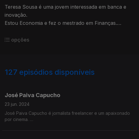
Teresa Sousa é uma jovem interessada em banca e
inovação.
Estou Economia e fez o mestrado em Finanças.
Em 2022 foi convidada para coordenar o Centro de
Excelência de Inovação e Novos Negócios, no BPI,
opções
numa área onde costumam ser os homens a liderar.
127
episódios disponíveis
758221
733335
703624
685198
667186
José Paiva Capucho
23 jun. 2024
José Paiva Capucho é jornalista freelancer e um apaixonado
por cinema.
No episódio desta semana d’A Minha Geração falamos de
jornalismo, entretenimento e apoios para o cinema em