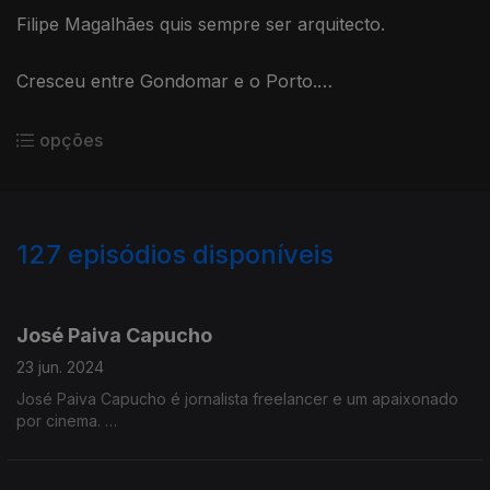
Filipe Magalhães quis sempre ser arquitecto.
Cresceu entre Gondomar e o Porto.
Estudou na FAUP e trabalhou em Basileia e em
opções
Tóquio.
Em 2013 criou o FALA Atelier com uma projeção
127
episódios disponíveis
internacional siginificativa e recentemente venceram
concursos públicos de habitação.
758221
733335
703624
685198
667186
649565
633931
616613
599889
580798
José Paiva Capucho
23 jun. 2024
José Paiva Capucho é jornalista freelancer e um apaixonado
por cinema.
No episódio desta semana d’A Minha Geração falamos de
jornalismo, entretenimento e apoios para o cinema em