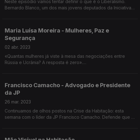
Neste episódio vamos tentar definir o que é o Liberalismo.
Bernardo Blanco, um dos mais jovens deputados da Iniciativa
Liberal é o convidado desta semana d’A Minha Geração.
Maria Luísa Moreira - Mulheres, Paz e
Segurança
02 abr. 2023
«Quantas mulheres já viste à mesa das negociações entre
Rússia e Ucrânia? A resposta é zero».
Mulheres, Paz e Segurança é o tema desta conversa com
Maria Luísa Moreira, jovem apartidária que estudou em Essex e
Francisco Camacho - Advogado e Presidente
em Londres no Reino Unido. Atualmente é Secretária-Geral da
da JP
WIIS Portugal (Women in International Security) e assessora de
Jorge Moreira da Silva para os Objetivos de Desenvolvimento
26 mar. 2023
Sustentável. Defende a implementação de uma Política Externa
Continuamos de olhos postos na Crise da Habitação: esta
Feminista pelo Estado português
semana com o líder da JP Francisco Camacho. Defende que a
crise na Habitação se resolve à Direita.
Mão Visível na Habitação