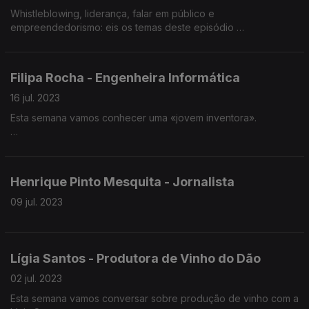
Afonso Virtuoso é advogado e Diretor do Caminho 23 da
Whistleblowing, liderança, falar em público e
Jornada Mundial da Juventude
empreendedorismo: eis os temas deste episódio
Francisca Costa foi uma das primeiras 20 trabalhadoras da
Whistleblower Software que hoje já caminha para os 100
Filipa Rocha - Engenheira Informática
colaboradores
16 jul. 2023
Atualmente é a responsável da Whistleblower Software em
Esta semana vamos conhecer uma «jovem inventora».
Portugal. Empresa tem sede na Dinamarca
Francisca Costa é especializada na implementação dos canais
Filipa Rocha foi distinguida com o segundo lugar do Prémio
de denúncia da Whistleblower Software em várias
Jovens Inventores, promovido pelo Instituto Europeu de
organizações.
Henrique Pinto Mesquita - Jornalista
Patentes
09 jul. 2023
Programação, engenharia informática, voluntariado e
inteligência artificial são alguns dos temas deste episódio.
Lígia Santos - Produtora de Vinho do Dão
02 jul. 2023
Esta semana vamos conversar sobre produção de vinho com a