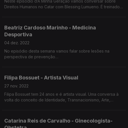
Neste episódio d’A Minha Geração vamos conversar sobre
ouvir ao longo deste episódio
Direitos Humanos no Catar com Blessing Lumueno. É treinador
dos sub-19 do Sporting de Braga. Ao longo do percurso
Blessing Lumueno fez comentário em meios como Canal 11,
Tribuna Expresso, TSF ou RTP.
Beatriz Cardoso Marinho - Medicina
Desportiva
04 dez. 2022
No episódio desta semana vamos falar sobre lesões na
perspectiva de prevenção
Beatriz Cardoso Marinho é médica na Federação Portuguesa
de Futebol e Especialista em Medicina Desportiva.
O futebol feminino é um dos temas em cima da mesa.
Filipa Bossuet - Artista Visual
27 nov. 2022
Filipa Bossuet tem 24 anos e é artista visual. Uma conversa à
volta do conceito de Identidade, Transnacionismo, Arte,
Literatura e Interseccionalidade.
Catarina Reis de Carvalho - Ginecologista-
Obstetra