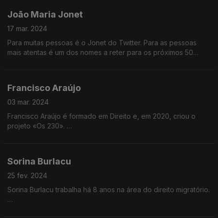
João Maria Jonet
Tudo isto o levou a licenciar-se em Relações Internacionais na
Universidade de Coimbra e ao mestrado em História Militar na
17 mar. 2024
Universidade de Lisboa.
Para muitas pessoas é o Jonet do Twitter. Para as pessoas
mais atentas é um dos nomes a reter para os próximos 50
anos. João Maria Jonet nasceu em Cascais, licenciou-se em
Ciências Políticas e Relações Internacionais. Explica política
nas redes sociais e entretanto já passou para a televisão onde
Francisco Araújo
opina com frequência.
03 mar. 2024
Francisco Araújo é formado em Direito e, em 2020, criou o
projeto «Os 230».
Este projeto teve como desafio entrevistar os 230 deputados
à Assembleia da República, para que os portugueses
Sorina Burlacu
conhecessem melhor os seus representantes.
25 fev. 2024
Francisco foi ainda distinguido com o prémio Cidadania Jovem
Sorina Burlacu trabalha há 8 anos na área do direito migratório.
e esteve 45 dias na fronteira da Ucrânia como voluntário da
Cruz Vermelha.
Nasceu na Moldávia e aos 10 anos embarcou com a mãe ma