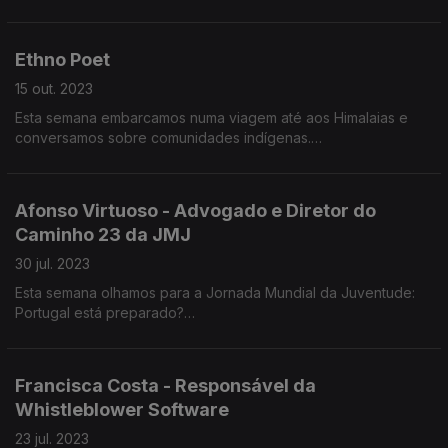
do superficial e mergulha profundamente nas opiniões e
seguidores no Instagram, é uma das influencers mais seguidas
Empowerment para os prémios europeus About You.
propósitos de Ricardo Esteves Ribeiro.
na área da sustentabilidade. Catarina Barreiros fundou «A Loja
do Zero», que tem como filosofia «redução, reutilização e
Ethno Poet
responsabilidade». Licenciou-se em Arquitetura, mas percebeu
cedo que não queria exercer a profissão.
15 out. 2023
Esta semana embarcamos numa viagem até aos Himalaias e
conversamos sobre comunidades indígenas.
Vítor da Silva é etnógrafo e investigador dos direitos
indígenas nos Himalaias.
Afonso Virtuoso - Advogado e Diretor do
Caminho 23 da JMJ
O que é a Etnografia? Vamos ficar a saber neste episódio.
30 jul. 2023
Esta semana olhamos para a Jornada Mundial da Juventude:
Podem encontrar o Vítor na página de Instagram «ethnopoet».
Portugal está preparado?
A Jornada Mundial da Juventude é importante para os jovens
que não são católicos?
Francisca Costa - Responsável da
Whistleblower Software
O que separa a religião católica de outras religiões?
23 jul. 2023