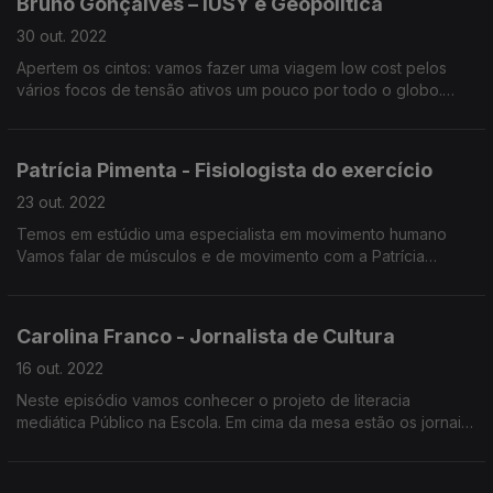
Bruno Gonçalves – IUSY e Geopolítica
“Dores Menstruais não são normais”. Em 2017 recebeu o
diagnóstico de Endometriose e criou a página “O Meu Útero”.
30 out. 2022
Apertem os cintos: vamos fazer uma viagem low cost pelos
vários focos de tensão ativos um pouco por todo o globo.
Vamos conhecer a IUSY (a maior organização política de
jovens do mundo) e aproveitamos para discutir a figura do
«analista de geopolítica». Bruno Gonçalves, 25 anos, é o
Patrícia Pimenta - Fisiologista do exercício
primeiro português a ocupar o cargo de secretário-geral da
Internacional Socialista.
23 out. 2022
Temos em estúdio uma especialista em movimento humano
Vamos falar de músculos e de movimento com a Patrícia
Pimenta. Patrícia Pimenta é fisiologista do exercício e ali a
tecnologia ao exercício físico.
Carolina Franco - Jornalista de Cultura
16 out. 2022
Neste episódio vamos conhecer o projeto de literacia
mediática Público na Escola. Em cima da mesa estão os jornais
escolares como força emancipadora dos mais jovens.
Vamos falar sobre feminismo e discutir a ideia de
interseccionalidade com a jornalista Carolina Franco.