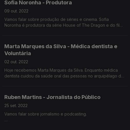
Sofia Noronha - Produtora
09 out. 2022
Vamos falar sobre produção de séries e cinema. Sofia
Noronha é produtora da série House of The Dragon e do filme
Velocidade Furiosa. Aos 30 anos criou a Sagesse Productions.
O que falta às produções portuguesas para dar o salto?
Como se chega a produtora de House of the Dragon e
Marta Marques da Silva - Médica dentista e
Velocidade Furiosa?
Voluntária
Portugal é atrativo para grandes produções?
Sofia Noronha conta-nos tudo.
02 out. 2022
Hoje recebemos Marta Marques da Silva. Enquanto médica
dentista cuidou da saúde oral das pessoas no arquipélago dos
Bijagós e enquanto voluntária fundou a Mundo a Sorrir.
Também nos ensina como lavar os dentes corretamente, como
se liga a saúde oral à saúde mental e exploramos o
Ruben Martins - Jornalista do Público
protestantismo de Marta Marques da Silva.
25 set. 2022
Vamos falar sobre jornalismo e podcasting.
Ruben Martins é o responsável pela secção áudio do jornal