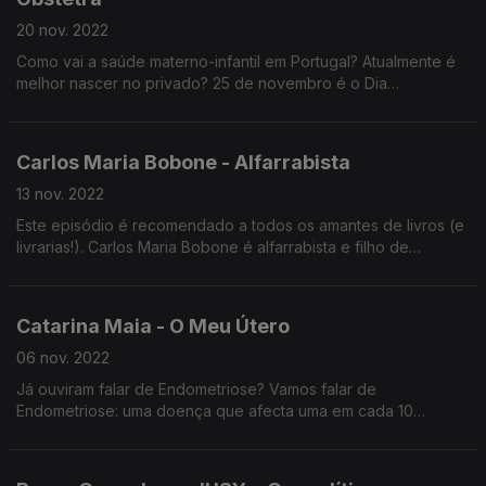
20 nov. 2022
Como vai a saúde materno-infantil em Portugal? Atualmente é
melhor nascer no privado? 25 de novembro é o Dia
Internacional pela Eliminação da Violência Contra as Mulheres.
O que é a violência obstétrica? Como se denuncia? As novas
gerações estão suficientemente informadas sobre Doenças
Carlos Maria Bobone - Alfarrabista
Sexualmente Transmissíveis? Quando é que uma mulher deve
procurar um ginecologista? Procriação medicamente assistida:
13 nov. 2022
quem pode requerer? Infertilidade, maternidade, pílula, SNS:
Este episódio é recomendado a todos os amantes de livros (e
cabe tudo dentro deste episódio-consulta com a
livrarias!). Carlos Maria Bobone é alfarrabista e filho de
Ginecologista-Obstetra Catarina Reis de Carvalho.
alfarrabista. Cresceu no meio dos livros e lançou um ensaio
sobre livrarias e livreiros.
Como vai o mundo livreiro em Portugal?
Catarina Maia - O Meu Útero
Como é que um alfarrabista aumenta o stock de livros para
vender?
06 nov. 2022
Há esperança para as livrarias?
Já ouviram falar de Endometriose? Vamos falar de
Endometriose: uma doença que afecta uma em cada 10
mulheres. Alerta: dores menstruais não são normais. Catarina
Maia é autora da página de Instagram “O Meu Útero”. É ativista
em literacia sobre Endometriose. Este ano lançou o livro