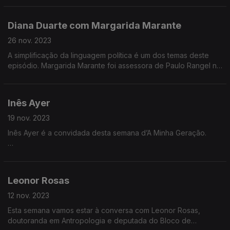
Neste episódio queremos descobrir as diferenças (e as
semelhanças) entre a psiquiatra e psicologia no tratamento de
Jovem poeta tem dois livros de poesia publicados: «Sair de
problemas de saúde mental.
Diana Duarte com Margarida Marante
Cena» e «Maremorto», ambos de editoras independentes.
26 nov. 2023
A simplificação da linguagem política é um dos temas deste
Como é que uma jovem poeta olha para o meio literário
episódio. Margarida Marante foi assessora de Paulo Rangel no
português?
Parlamento Europeu e atualmente é consultora de políticas
públicas da União Europeia, no setor da aviação. A poucos
meses das eleições europeias vamos aos bastidores do
Como sobrevive um escritor em Portugal?
Inês Ayer
Parlamento Europeu.
19 nov. 2023
Neste episódio conversamos sobre Maria Teresa Horta e as
Inês Ayer é a convidada desta semana d’A Minha Geração.
Três Marias.
Inês Ayer nasceu na Ilha de São Miguel nos Açores e lá viveu
até aos 17 anos.
Leonor Rosas
Apresenta-se como «designer humanista» e tem usado o
design como ferramenta transformadora da sociedade.
12 nov. 2023
Esta semana vamos estar à conversa com Leonor Rosas,
Ayer está a desenvolver o projeto Aliquoti focado na redução
doutoranda em Antropologia e deputada do Bloco de
da mortalidade neonatal de mulheres negras, indígenas e de