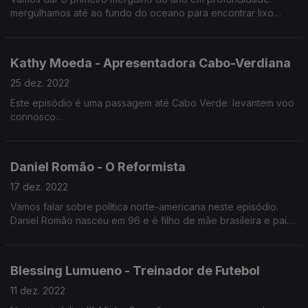
Inteligência Artificial?
mergulhamos até ao fundo do oceano para encontrar lixo
Joana Carrasqueira tem um percurso improvável: estudou
Estamos em 2023 e continuamos em busca da neutralidade
ciências farmacêuticas e hoje trabalha em machine learning na
carbónica
Google
Kathy Moeda - Apresentadora Cabo-Verdiana
O que há no fundo do oceano? Plástico e lixo
25 dez. 2022
Este episódio é uma passagem até Cabo Verde: levantem voo
Vamos falar de plásticos e microplásticos
connosco
O que é a geologia? E a geofísica? E a geoestatística?
Kathy Moeda é apresentadora de Televisão em Cabo Verde e
está em Portugal a fazer um curso de apresentação de TV e
Vamos conhecer as implicações práticas da geoestatística no
Daniel Romão - O Reformista
rádio.
nosso dia-a-dia.
17 dez. 2022
Vamos falar de apresentação de televisão e de ser
Vamos falar sobre política norte-americana neste episódio.
“influencer” no Instagram
Daniel Romão nasceu em 96 e é filho de mãe brasileira e pai
alentejano.
Estuda Direito na FDUL. Trabalhou em call centers, imobiliário e
Blessing Lumueno - Treinador de Futebol
hotelaria.
11 dez. 2022
Kennedy, Bush, Trump, Obama e Biden são nomes que vamos