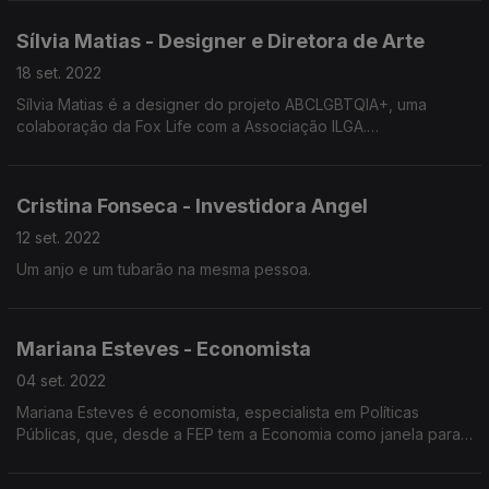
Público
Sílvia Matias - Designer e Diretora de Arte
As novas gerações devem apostar em cursos de jornalismo?
18 set. 2022
A comissão de carteira profissional protege os jornalistas?
Sílvia Matias é a designer do projeto ABCLGBTQIA+, uma
colaboração da Fox Life com a Associação ILGA.
Jornalista do Público fez um Doutoramento no ISCTE em que
É designer Independente e Diretora de Arte com o Certificado
investigou a importância do podcast no ecossistema mediático.
de Excelência 2022 do Type Directors Club.
Falamos ainda de ferrovia, Miguel Esteves Cardoso e Espanha.
Cristina Fonseca - Investidora Angel
Onde está o Design nas nossas vidas?
O que é o Design?
12 set. 2022
Qual a diferença entre Design e Arte?
Um anjo e um tubarão na mesma pessoa.
A Escola educa para a Arte, para a estética e para a
criatividade?
Todas as respostas neste episódio da minha geração.
Mariana Esteves - Economista
04 set. 2022
Mariana Esteves é economista, especialista em Políticas
Públicas, que, desde a FEP tem a Economia como janela para
ver o mundo. Abram connosco esta janela.