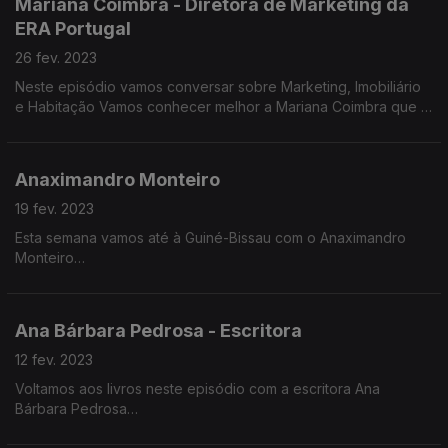
Mariana Coimbra - Diretora de Marketing da
ERA Portugal
Contamos com a participação de Vasco Barata, Bernardo
Alves, Dulce Dengue e Teresa Mamede
26 fev. 2023
Neste episódio vamos conversar sobre Marketing, Imobiliário
Rafael Pinheiro vai juntar-se à conversa através de vídeo.
e Habitação Vamos conhecer melhor a Mariana Coimbra que é
diretora de marketing de uma das principais agências
imobiliárias do país
Anaximandro Monteiro
19 fev. 2023
Esta semana vamos até à Guiné-Bissau com o Anaximandro
Monteiro
Ana Bárbara Pedrosa - Escritora
Anaximandro nasceu em 1994 em Bissau. Veio para Portugal
fazer o Ensino Superior
12 fev. 2023
Voltamos aos livros neste episódio com a escritora Ana
Jovem guineense estudou Recursos Humanos e atualmente
Bárbara Pedrosa
trabalha no Instituto Camões.