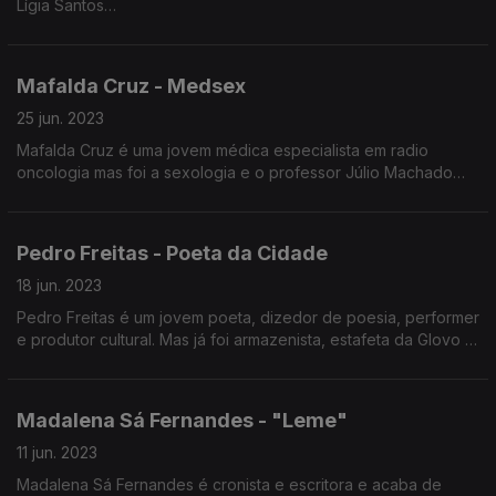
Lígia Santos
Lígia Santos nasceu em Nelas, estudou no Porto, trabalhou em
Mafalda Cruz - Medsex
Lisboa e voltou à Beira Alta para se dedicar à produção de
vinho
25 jun. 2023
Mafalda Cruz é uma jovem médica especialista em radio
oncologia mas foi a sexologia e o professor Júlio Machado
Lígia estudou Direito e exerceu advocacia até 2014
Vaz que a levaram à medicina e a criar a página de Instagram
MedSex.
Em 2014 despediu-se da Abreu Advogados para abraçar uma
Pedro Freitas - Poeta da Cidade
carreira na produção de vinho
18 jun. 2023
Pedro Freitas é um jovem poeta, dizedor de poesia, performer
O que separa uma enóloga de uma produtora de vinhos?
e produtor cultural. Mas já foi armazenista, estafeta da Glovo e
produtor de eventos. É um fenómeno no TikTok onde
aproxima as pessoas mais jovens da poesia.
Neste episódio vamos falar sobre viticultura, agricultura e
Madalena Sá Fernandes - "Leme"
alterações climáticas
11 jun. 2023
Madalena Sá Fernandes é cronista e escritora e acaba de
Não se esqueça de beber com moderação: o vinho é para