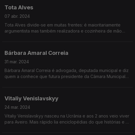
É um cidadão indomável capaz de falar sobre qualquer
de matéria a reter.
Tota Alves
assunto.
Salvou-a a música que estudou em simultâneo no
Conservatório de música do Porto.
07 abr. 2024
Tota Alves divide-se em muitas frentes: é maioritariamente
Inês escolheu psiquiatria e especializou-se nas áreas de
argumentista mas também realizadora e cozinheira de mão
dependência como álcool, drogas e jogo e nas chamadas
cheia.
deficiências invisíveis como a Perturbação de Hiperatividade e
Défice de Atenção.
Cresceu em Rio Tinto, estudou em Coimbra e emigrou para
Bárbara Amaral Correia
Inglaterra onde fez de tudo um pouco.
Em 2023 foi finalista do Festival da Canção e agora, em abril
31 mar. 2024
de 2024, é convidada d'A Minha Geração.
Aos 28 anos descobriu que o que queria mesmo era escrever
Bárbara Amaral Correia é advogada, deputada municipal e diz
histórias para cinema.
quem a conhece que futura presidente da Câmara Municipal
de Loulé.
Nasceu em Viseu mas cedo se mudou para o Algarve.
Vitaliy Venislavskyy
Bárbara tirou Direito na clássica, liderou a JSD Algarve e tem
24 mar. 2024
no currículo 4 sociedades de advocacia.
Vitaliy Venislavskyy nasceu na Ucrânia e aos 2 anos veio viver
para Aveiro. Mais rápido lia enciclopédias do que histórias e na
escola interessava-se pelos nomes do reis e distraía-se a
tentar interpretar as estratégias militares.