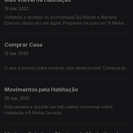
19 mar. 2023
Voltamos a receber os economistas Rui Maciel e Mariana
Esteves: desta vez em dupla. Preparem-se para um “A Minha
Geração” ft. “Mão Visível”. Neste episódio vamos discutir
políticas públicas de Habitação. Com participações especiais
de Miguel Herdade e Adriana Cardoso.
Comprar Casa
12 mar. 2023
O que é preciso para comprar casa ainda jovem? Começar já a
juntar para uma entrada? Aumentar a poupança? Sorte?
Privilégio? Ajuda dos pais? Que impostos temos de pagar?
Como escolher o banco para o Crédito Habitação? Quatro
Movimentos pela Habitação
convidados que já passaram pelo programa contam-nos a sua
experiência a comprar casa em Portugal.
05 mar. 2023
Esta semana e durante um mês vamos conversar sobre
Habitação n’A Minha Geração .
Neste episódio vamos conhecer vários movimentos pelo
Direito à Habitação consagrado na Constituição.