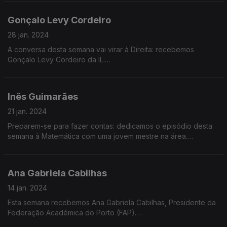
Portuguesa de Educação Montessori.
Há tempo para ter uma dimensão cultural quando se vive em
Gonçalo Levy Cordeiro
crise?
28 jan. 2024
Vasco Barata é advogado e ativista pelo direito à habitação na
A conversa desta semana vai virar à Direita: recebemos
Associação Chão das Lutas.
Gonçalo Levy Cordeiro da IL.
Gonçalo Cordeiro nasceu em 1993 e é assessor parlamentar
Inês Guimarães
de Carlos Guimarães Pinto.
21 jan. 2024
Preparem-se para fazer contas: dedicamos o episódio desta
Onde anda o Liberalismo, entre a IL, o PSD e o CDS?
semana à Matemática com uma jovem mestre na área.
Inês Guimarães ficou conhecida na Internet por descomplicar a
Qual a receita liberal para acabar com a pobreza?
Matemática, dor de cabeça para muitos.
Ana Gabriela Cabilhas
«MathGurl» lançou o primeiro canal do YouTube sobre
14 jan. 2024
Como aumentar o salário dos portugueses?
matemática em Portugal, com paradoxos, geometria, raízes
Esta semana recebemos Ana Gabriela Cabilhas, Presidente da
quadradas ou piadas matemáticas.
Federação Académica do Porto (FAP).
O que fazer em relação à baixa literacia financeira dos