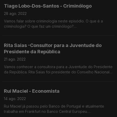
Tiago Lobo-Dos-Santos - Criminólogo
28 ago. 2022
Vamos falar sobre criminologia neste episódio. O que é a
criminologia? O que faz um criminólogo?
Tiago Lobo-dos-Santos estudou Criminologia na Universidade
do Porto. Frequenta um Doutoramento em Criminologia na
Universidade do Kentucky, Estados Unidos.Tem 25 anos e é
Rita Saias -Consultor para a Juventude do
de Esposende. Fundou “Um Cerco Educativo-Alternativo" no
Presidente da República
Bairro do Cerco do Porto.
Tem trabalhado de perto com crianças e jovens ciganos no
21 ago. 2022
Bairro do Cerco do Porto.
Vamos conhecer a consultora para a Juventude do Presidente
da República. Rita Saias foi presidente do Conselho Nacional
da Juventude e é consultora para a Juventude de Marcelo
Rebelo de Sousa. Fez um intercâmbio académico na Noruega:
foi acolhida por uma família norueguesa e aprendeu a língua.
Rui Maciel - Economista
Foi Presidente do Conselho Nacional de Juventude e está a
escrever uma tese sobre o Rendimento Básico Incondicional
14 ago. 2022
(RBI) e o impacto que teria a sua aplicação para os jovens
Rui Maciel já passou pelo Banco de Portugal e atualmente
portugueses.
trabalha em Frankfurt no Banco Central Europeu.