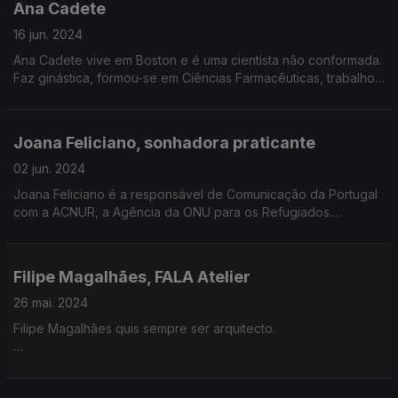
Ana Cadete
Portugal.
16 jun. 2024
Ana Cadete vive em Boston e é uma cientista não conformada.
Faz ginástica, formou-se em Ciências Farmacêuticas, trabalhou
numa biotech e fez um pós doutoramento no MIT.
Joana Feliciano, sonhadora praticante
02 jun. 2024
Joana Feliciano é a responsável de Comunicação da Portugal
com a ACNUR, a Agência da ONU para os Refugiados.
Joana Feliciano é também fundadora da Solo Adventures, uma
Associação sem fins lucrativos.
Filipe Magalhães, FALA Atelier
Neste episódio viajamos até S. Tomé e Príncipe e até à Grécia
26 mai. 2024
para conhecer algumas das missões da Joana Feliciano.
Filipe Magalhães quis sempre ser arquitecto.
Vamos conversar sobretudo sobre emergências humanitárias
Cresceu entre Gondomar e o Porto.
e voluntariado.