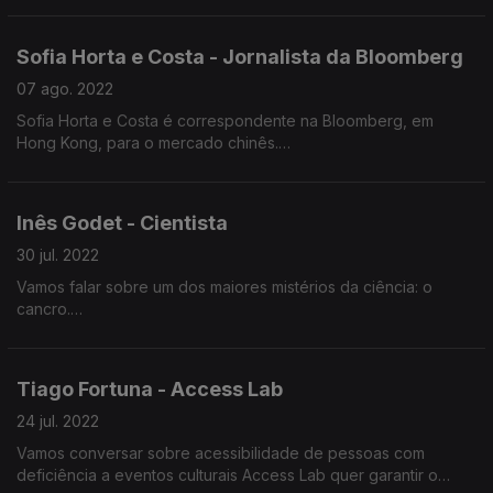
Cresceu em Ermesinde e na escola secundária candidatou-se
3 vezes ao parlamento dos jovens tendo sido eleito à terceira
Sofia Horta e Costa - Jornalista da Bloomberg
vez.
07 ago. 2022
Licenciou-se em gestão na FEP mas queria tirar Filosofia. Foi
Sofia Horta e Costa é correspondente na Bloomberg, em
campeão nacional de debate em 2017.
Hong Kong, para o mercado chinês.
Gosta muito de discutir Economia e de a explicar e é isso que
Vive fora desde os 18 anos, nunca trabalhou em língua
o traz à Minha Geração.
portuguesa mas fala todos os dias com os pais na língua de
Inês Godet - Cientista
camões.
30 jul. 2022
Estudou literatura inglesa na Universidade de Warrick e fez um
Vamos falar sobre um dos maiores mistérios da ciência: o
mestrado em política global na LSI em Londres.
cancro.
Inês Godet cresceu em Trancoso. Cientista portuguesa é
mestre em Engenharia Biológica e Doutorou-se na
Tiago Fortuna - Access Lab
Universidade Johns Hopkins, onde investiga formas de
combater o cancro da mama. Atualmente vive em Baltimore nos
24 jul. 2022
Estados Unidos.
Vamos conversar sobre acessibilidade de pessoas com
deficiência a eventos culturais Access Lab quer garantir o