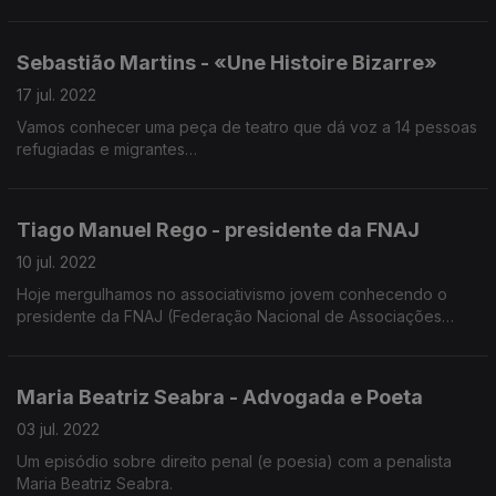
acesso de pessoas com deficiência e Surdas à cultura
enquanto direito humano fundamental. Tiago Fortuna tem
Sebastião Martins - «Une Histoire Bizarre»
17 jul. 2022
Vamos conhecer uma peça de teatro que dá voz a 14 pessoas
refugiadas e migrantes
«Une Histoire Bizarre» é narrada na língua original de cada
intérprete e com tradução para português. Sebastião Martins
viu o pior nos campos de refugiados e pôs a humanidade em
Tiago Manuel Rego - presidente da FNAJ
cena numa peça.
Sebastião Martins é médico interno de psiquiatria e maestro.
10 jul. 2022
Em Setembro fará o primeiro concerto como maestro da
Hoje mergulhamos no associativismo jovem conhecendo o
Orquestra Médica Ibérica.
presidente da FNAJ (Federação Nacional de Associações
Juvenis).Tiago Manuel Rego começou cedo a presidir. Foi
presidente da associação de estudantes da escola EB23S
Maria Beatriz Seabra - Advogada e Poeta
03 jul. 2022
Um episódio sobre direito penal (e poesia) com a penalista
Maria Beatriz Seabra.