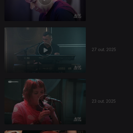
27 out. 2025
884089
23 out. 2025