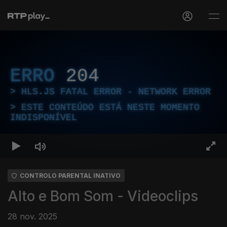
ERRO
204
HLS.JS FATAL ERROR - NETWORK ERROR
ESTE CONTEÚDO ESTÁ NESTE MOMENTO
INDISPONÍVEL
CONTROLO PARENTAL INATIVO
Alto e Bom Som - Videoclips
28 nov. 2025