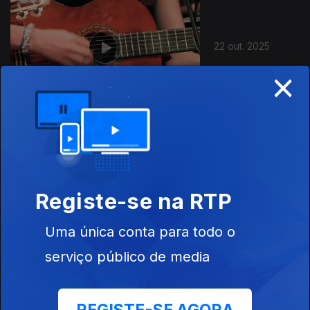
22 out. 2025
×
21 out. 2025
Registe-se na RTP
Uma única conta para todo o
serviço público de media
20 out. 2025