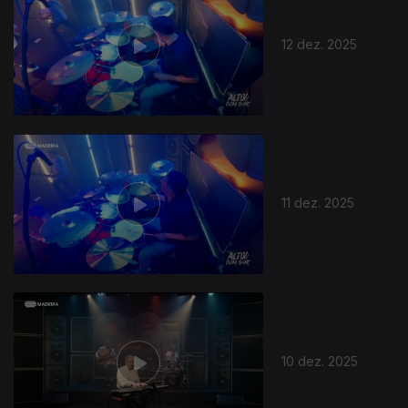
12 dez. 2025
11 dez. 2025
10 dez. 2025