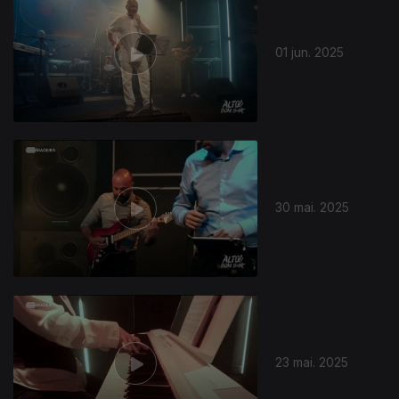
01 jun. 2025
30 mai. 2025
23 mai. 2025