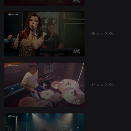
08 out. 2025
07 out. 2025