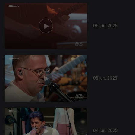
06 jun. 2025
05 jun. 2025
04 jun. 2025