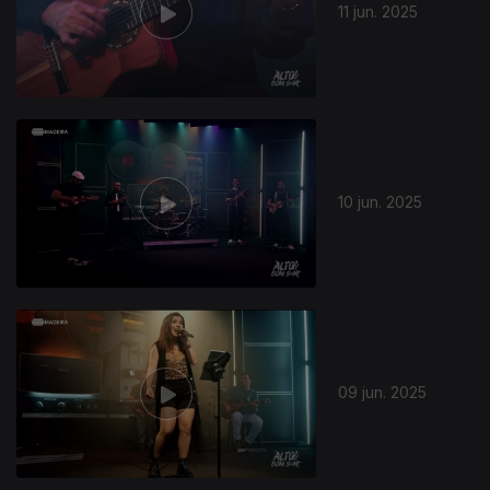
11 jun. 2025
10 jun. 2025
09 jun. 2025