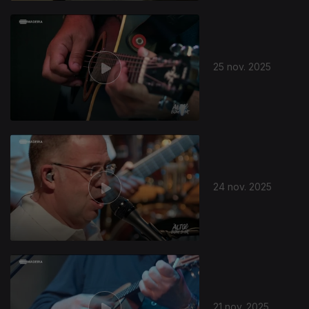
25 nov. 2025
24 nov. 2025
21 nov. 2025