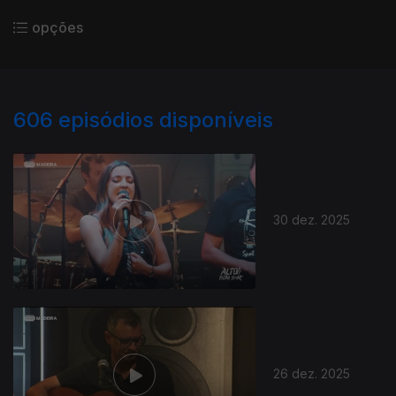
opções
606
episódios disponíveis
30 dez. 2025
26 dez. 2025