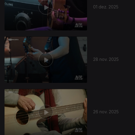
01 dez. 2025
892261
28 nov. 2025
26 nov. 2025