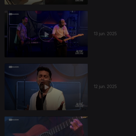
13 jun. 2025
12 jun. 2025