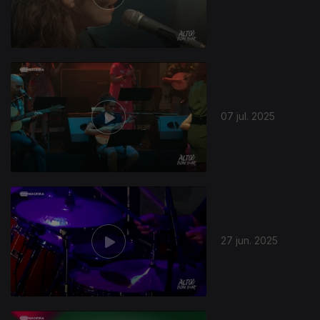
07 jul. 2025
27 jun. 2025