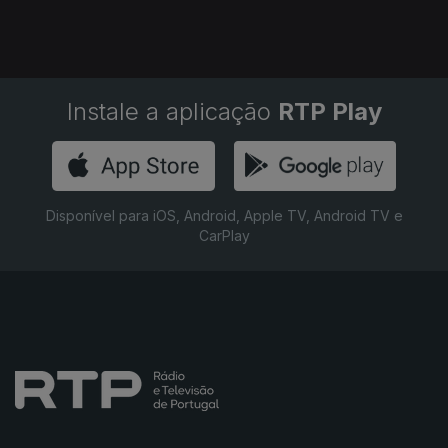
Instale a aplicação
RTP Play
Disponível para iOS, Android, Apple TV, Android TV e
CarPlay