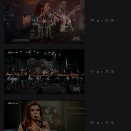
18 nov. 2025
17 nov. 2025
14 nov. 2025