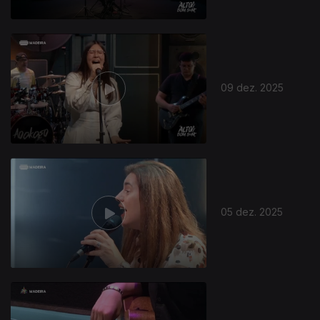
09 dez. 2025
05 dez. 2025