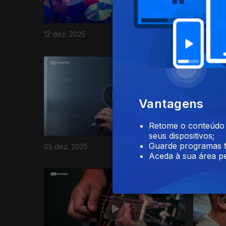
12 dez. 2025
11 dez. 2
892261
Vantagens
Retome o conteúdo a
seus dispositivos;
Guarde programas f
05 dez. 2025
01 dez. 2
Aceda à sua área pe