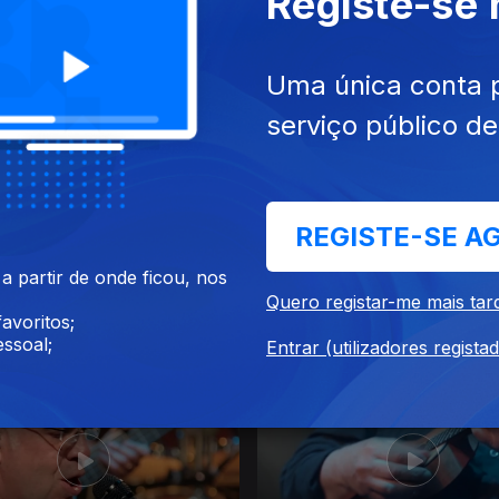
Registe-se
025
10 dez. 2025
Uma única conta 
serviço público d
REGISTE-SE A
 partir de onde ficou, nos
Quero registar-me mais tar
avoritos;
025
28 nov. 2025
ssoal;
Entrar (utilizadores regista