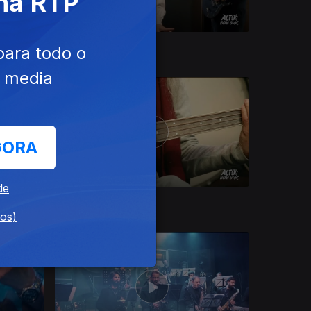
 na RTP
09 dez. 2025
para todo o
e media
GORA
de
26 nov. 2025
dos)