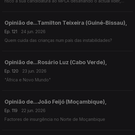
risco a sua candidatura ao MPLA desafiando o actual líder,
João Lourenço"
Opinião de...Tamilton Teixeira (Guiné-Bissau),
Ep. 121
24 jun. 2026
Quem cuida das crianças num país das instabilidades?
Opinião de...Rosário Luz (Cabo Verde),
Ep. 120
23 jun. 2026
"África e Novo Mundo"
Opinião de...João Feijó (Moçambique),
Ep. 119
22 jun. 2026
Factores de insurgência no Norte de Moçambique