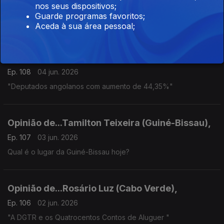
nos seus dispositivos;
fim".
Guarde programas favoritos;
Aceda à sua área pessoal;
Opinião de...Carlos Rosado de Carvalho
(Angola),
Ep. 108
04 jun. 2026
"Deputados angolanos com aumento de 44,35%"
Opinião de...Tamilton Teixeira (Guiné-Bissau),
Ep. 107
03 jun. 2026
Qual é o lugar da Guiné-Bissau hoje?
Opinião de...Rosário Luz (Cabo Verde),
Ep. 106
02 jun. 2026
"A DGTR e os Quatrocentos Contos de Aluguer "