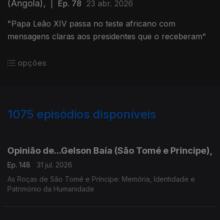
(Angola),
|
Ep. 78
23 abr. 2026
"Papa Leão XIV passa no teste africano com
mensagens claras aos presidentes que o receberam"
opções
1075
episódios disponíveis
943043
939596
936139
931771
927599
924054
Opinião de...Gelson Baía (São Tomé e Principe),
Ep. 148
31 jul. 2026
As Roças de São Tomé e Príncipe: Memória, Identidade e
Património da Humanidade