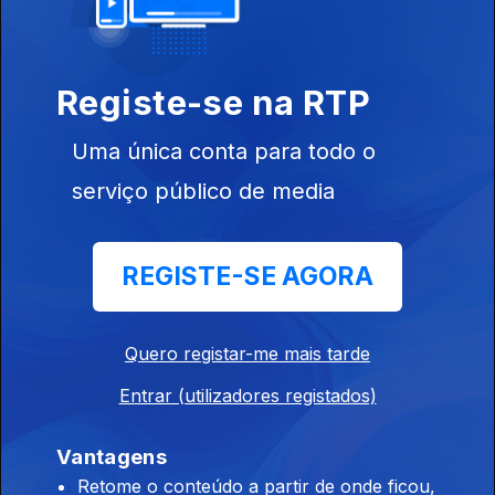
Ep. 112
10 jun. 2026
Como está Guiné-Bissau?
Registe-se na RTP
Opinião de...Rosário Luz (Cabo Verde),
Uma única conta para todo o
Ep. 111
09 jun. 2026
serviço público de media
"A Presidência do MpD"
REGISTE-SE AGORA
Opinião de...João Feijó (Moçambique),
Ep. 110
08 jun. 2026
A igreja católica em Moçambique
Quero registar-me mais tarde
Entrar (utilizadores registados)
Opinião de...Gelson Baía (São Tomé e Principe),
Vantagens
Ep. 109
05 jun. 2026
Retome o conteúdo a partir de onde ficou,
"Cervejeira Rosema: uma telenovela jurídica e política sem