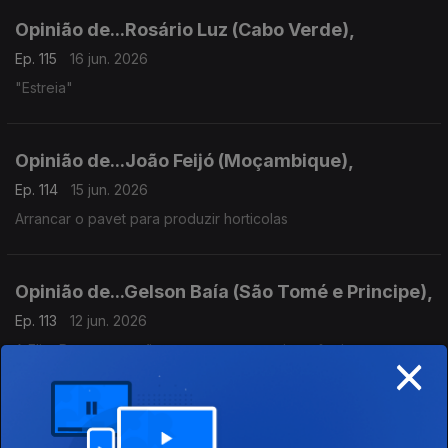
Opinião de...Rosário Luz (Cabo Verde),
Ep. 115
16 jun. 2026
"Estreia"
Opinião de...João Feijó (Moçambique),
Ep. 114
15 jun. 2026
Arrancar o pavet para produzir horticolas
Opinião de...Gelson Baía (São Tomé e Principe),
Ep. 113
12 jun. 2026
×
A Elite Rastaquera são-tomense: entre a ignorância e o
esbanjamento de recursos.
Opnião de..Tamilton Teixeira (Guiné-Bissau)