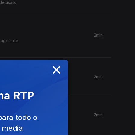
decisão.
2min
ntagem de
×
2min
 na RTP
2min
para todo o
e media