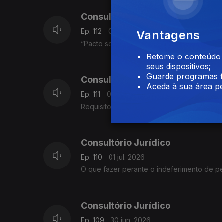
Consultório Jurídico
Ep. 112
03 jul. 2026
Vantagens
“Pacto sobre Migração e Asilo” que entrou
Retome o conteúdo a
seus dispositivos;
Guarde programas f
Consultório Jurídico
Aceda à sua área pe
Ep. 111
02 jul. 2026
Requisitos para pedido de visto para visitar
Consultório Jurídico
Ep. 110
01 jul. 2026
O que fazer perante o indeferimento de p
Consultório Jurídico
Ep. 109
30 jun. 2026