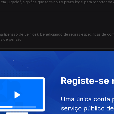
m julgado", significa que terminou o prazo legal para recorrer da 
a (pensão de velhice), beneficiando de regras específicas de co
os de pensão.
mente a nacionalidade para um sobrinho.
Registe-se
Uma única conta 
para acelerar a repatriação de imigrantes em situação irregular
serviço público d