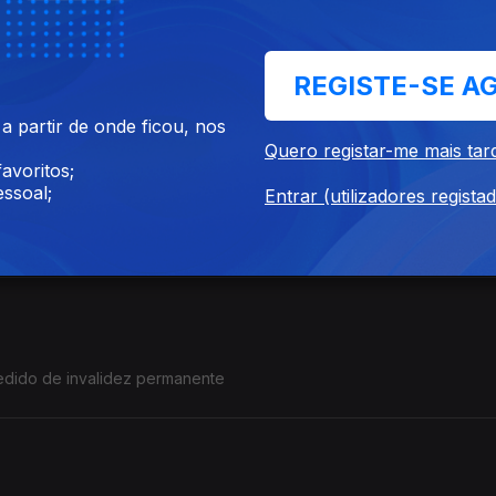
REGISTE-SE A
 hoje em vigor na União Europeia.
 partir de onde ficou, nos
Quero registar-me mais tar
avoritos;
ssoal;
Entrar (utilizadores regista
 familiar em Portugal
edido de invalidez permanente