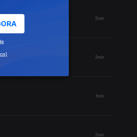
2min
GORA
de
dos)
2min
1min
2min