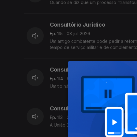
Quando se diz que um processo "transitou e
Consultório Jurídico
Ep. 115
08 jul. 2026
Um antigo combatente pode pedir a reform
tempo de serviço militar e de complement
Consultório Jurídico
Ep. 114
07 jul. 2026
Um tio não pode pedir ou transmitir direta
Consultório Jurídico
Ep. 113
06 jul. 2026
A União Europeia aprovou um novo sistema 