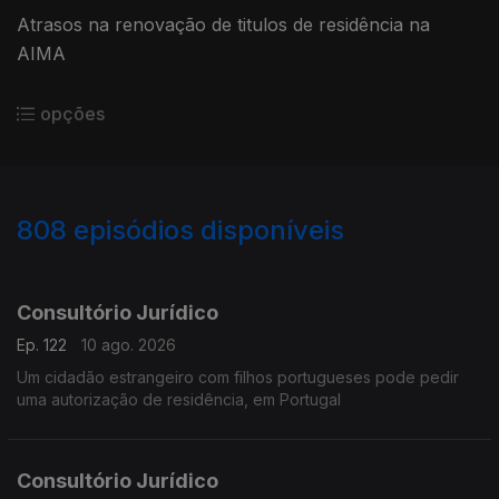
Atrasos na renovação de titulos de residência na
AIMA
opções
808
episódios disponíveis
937810
936198
931501
928193
924592
920777
Consultório Jurídico
Ep. 122
10 ago. 2026
Um cidadão estrangeiro com filhos portugueses pode pedir
uma autorização de residência, em Portugal
Consultório Jurídico