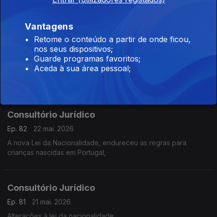
Atrasos na AIMA para pedidos de Naturalização
Vantagens
Retome o conteúdo a partir de onde ficou,
Consultório Jurídico
nos seus dispositivos;
Ep. 83
25 mai. 2026
Guarde programas favoritos;
Aceda à sua área pessoal;
A norma que retira a nacionalidade a condenados foi
considerada inconstitucional.
Consultório Jurídico
Ep. 82
22 mai. 2026
A nova Lei da Nacionalidade, endureceu as regras para
crianças nascidas em Portugal,
Consultório Jurídico
Ep. 81
21 mai. 2026
Alterações à lei da nacionalidade