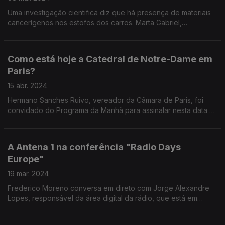
Uma investigação cientifica diz que há presença de materiais
cancerígenos nos estofos dos carros. Marta Gabriel,
investigadora do Instituto de Ciência e Inovação de
engenharia Mecânica e Industrial do Porto, analisa.
Como está hoje a Catedral de Notre-Dame em
Paris?
15 abr. 2024
Hermano Sanches Ruivo, vereador da Câmara de Paris, foi
convidado do Programa da Manhã para assinalar nesta data os
5 anos que passaram desde o trágico incêndio na Catedral de
Notre-Dame, em Paris.
A Antena 1 na conferência "Radio Days
Europe"
19 mar. 2024
Frederico Moreno conversa em direto com Jorge Alexandre
Lopes, responsável da área digital da rádio, que está em
Munique a acompanhar a conferência "Radio Days Europe".