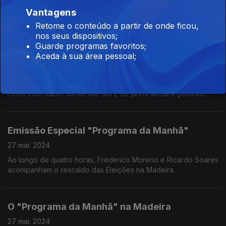
Ricardo Soares e Frederico Moreno conversam em direto com
Vantagens
a psicóloga Ana Isabel Lage Ferreira sobre o impacto do verão
Retome o conteúdo a partir de onde ficou,
na estabilidade emocional e mental das pessoas.
nos seus dispositivos;
Guarde programas favoritos;
Banco Alimentar contra a Fome
Aceda à sua área pessoal;
28 mai. 2024
Balanço de mais uma campanha do Banco Alimentar contra a
Fome com Isabel Jonet. Até dia 2 de junho ainda é possível
ajudar on line (Alimenteestaideia.pt) e nas superfícies
comerciais através de vales.
Emissão Especial "Programa da Manhã"
27 mai. 2024
Ao longo de quatro horas, Frederico Moreno e Ricardo Soares
acompanham o rescaldo das Eleições na Madeira.
O "Programa da Manhã" na Madeira
27 mai. 2024