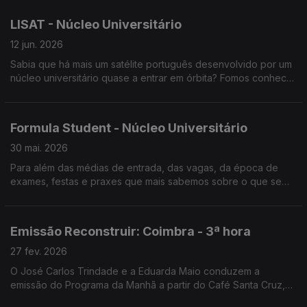
LISAT - Núcleo Universitário
12 jun. 2026
Sabia que há mais um satélite português desenvolvido por um
núcleo universitário quase a entrar em órbita? Fomos conhecer
o LISAT.
Formula Student - Núcleo Universitário
30 mai. 2026
Para além das médias de entrada, das vagas, da época de
exames, festas e praxes que mais sabemos sobre o que se
passa no Campus Académico? Neste espaço visitamos alguns
núcleos universitários.
Emissão Reconstruir: Coimbra - 3ª hora
27 fev. 2026
O José Carlos Trindade e a Eduarda Maio conduzem a
emissão do Programa da Manhã a partir do Café Santa Cruz,
em Coimbra.