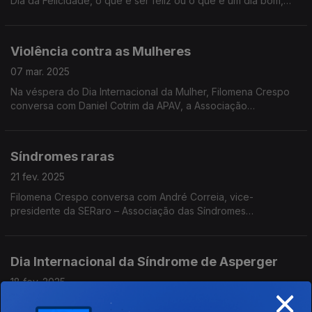
Dia da Felicidade, o que é ser feliz ou o que é um dia bom,
inspirando-se na emblemática frase do Fala Com Ela de Inês
Meneses, também convidada desta edição.
Violência contra as Mulheres
07 mar. 2025
Na véspera do Dia Internacional da Mulher, Filomena Crespo
conversa com Daniel Cotrim da APAV, a Associação
Portuguesa de Apoio à Vítima, assinalando também o Dia de
Luto Nacional pelas Vítimas de Violência Doméstica.
Síndromes raras
21 fev. 2025
Filomena Crespo conversa com André Correia, vice-
presidente da SERaro – Associação das Síndromes
Excecionalmente Raras de Portugal, cuja temática é assinalada
na próxima semana.
Dia Internacional da Síndrome de Asperger
18 fev. 2025
×
Filomena Crespo conversa com Piedade Líbano Monteiro,