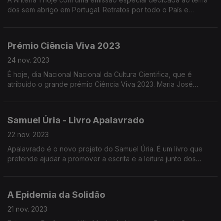
dos sem abrigo em Portugal. Retratos por todo o País e
testemunhos ao longo do "Programa da Manhã". O convidado
desta primeira hora: o Psicólogo Elias Barreto.
Prémio Ciência Viva 2023
24 nov. 2023
É hoje, dia Nacional Nacional da Cultura Cientifica, que é
atribuído o grande prémio Ciência Viva 2023. Maria José
Costa, bióloga marinha é a grande vencedora deste ano e
esteve hoje nas manhãs da Antena 1.
Samuel Úria - Livro Apalavrado
22 nov. 2023
Apalavrado é o novo projeto do Samuel Úria. É um livro que
pretende ajudar a promover a escrita e a leitura junto dos
alunos do 3º ciclo de escolaridade e do ensino secundário.
Além do livro existem músicas originais.
A Epidemia da Solidão
21 nov. 2023