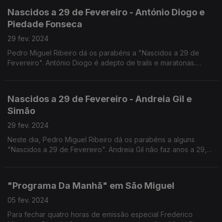
Nascidos a 29 de Fevereiro - António Diogo e
Piedade Fonseca
29 fev. 2024
Pedro Miguel Ribeiro dá os parabéns a "Nascidos a 29 de
Fevereiro". António Diogo é adepto de trails e maratonas.
Completa hoje a bela idade de 60 anos. A Rita Adão da
Fonseca é mãe da Piedade que celebra 8... ou será 2?
Nascidos a 29 de Fevereiro - Andreia Gil e
Simão
29 fev. 2024
Neste dia, Pedro Miguel Ribeiro dá os parabéns a alguns
"Nascidos a 29 de Fevereiro". Andreia Gil não faz anos a 29,
mas o seu filho Simão está de parabéns. Celebra hoje 4 anos
de vida... ou será que é só um?
"Programa Da Manhã" em São Miguel
05 fev. 2024
Para fechar quatro horas de emissão especial Frederico