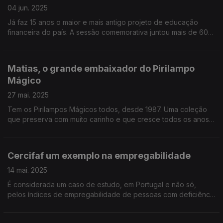
04 jun. 2025
Já faz 15 anos o maior e mais antigo projeto de educação
financeira do país. A sessão comemorativa juntou mais de 600
crianças e professores na Fundação Cupertino de Miranda, no
Porto, e o Diamantino José esteve lá.
Matias, o grande embaixador do Pirilampo
Mágico
27 mai. 2025
Tem os Pirilampos Mágicos todos, desde 1987. Uma coleção
que preserva com muito carinho e que cresce todos os anos.
O Mário Antunes foi conhecer o Matias, de Faro, cujo quarto é
uma verdadeira montra mágica.
Cercifaf um exemplo na empregabilidade
14 mai. 2025
É considerada um caso de estudo, em Portugal e não só,
pelos índices de empregabilidade de pessoas com deficiência
no mercado normal de trabalho. O Diamantino José foi
perceber qual a receita de sucesso da Cercifaf.