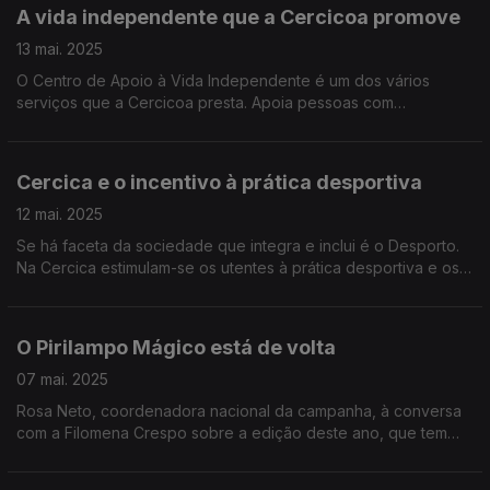
A vida independente que a Cercicoa promove
13 mai. 2025
O Centro de Apoio à Vida Independente é um dos vários
serviços que a Cercicoa presta. Apoia pessoas com
deficiência e não só, como conta o Edgar Canelas a partir das
instalações de um dos Centros, em Ourique.
Cercica e o incentivo à prática desportiva
12 mai. 2025
Se há faceta da sociedade que integra e inclui é o Desporto.
Na Cercica estimulam-se os utentes à prática desportiva e os
resultados falam por si. Além de palmarés há a superação que
a Noémia Gonçalves testemunhou.
O Pirilampo Mágico está de volta
07 mai. 2025
Rosa Neto, coordenadora nacional da campanha, à conversa
com a Filomena Crespo sobre a edição deste ano, que tem
como lema "A luz que abraça a diferença". Até 1 de junho o
Pirilampo Mágico é símbolo da solidariedade.