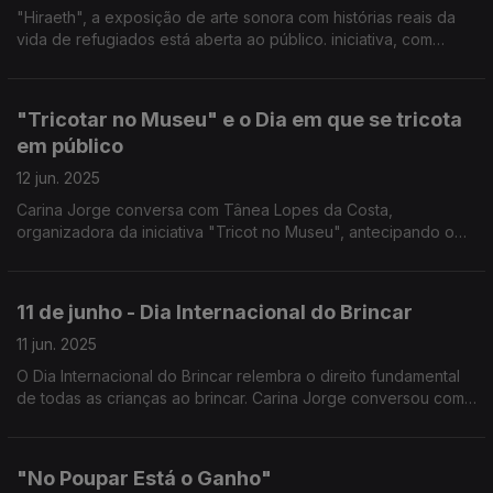
"Hiraeth", a exposição de arte sonora com histórias reais da
vida de refugiados está aberta ao público. iniciativa, com
direção criativa de António Bernardes de Sá e Tiago Bastos
Nunes, assinala os 75 anos do ACNUR.
"Tricotar no Museu" e o Dia em que se tricota
em público
12 jun. 2025
Carina Jorge conversa com Tânea Lopes da Costa,
organizadora da iniciativa "Tricot no Museu", antecipando o
Dia Mundial do Tricotar em Público que se assinala nos
segundos sábados de junho, ou seja, este sábado dia 14.
11 de junho - Dia Internacional do Brincar
11 jun. 2025
O Dia Internacional do Brincar relembra o direito fundamental
de todas as crianças ao brincar. Carina Jorge conversou com
Frederico Lopes da, recentemente constituída, Associação
Portuguesa pelo Direito a Brincar.
"No Poupar Está o Ganho"