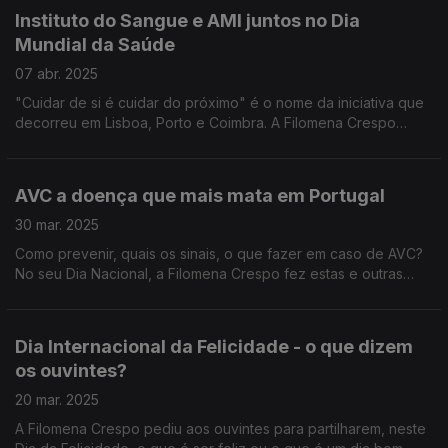
Instituto do Sangue e AMI juntos no Dia
Mundial da Saúde
07 abr. 2025
"Cuidar de si é cuidar do próximo" é o nome da iniciativa que
decorreu em Lisboa, Porto e Coimbra. A Filomena Crespo
assinalou este Dia com a reportagem em direto do Diamantino
José, num destes locais.
AVC a doença que mais mata em Portugal
30 mar. 2025
Como prevenir, quais os sinais, o que fazer em caso de AVC?
No seu Dia Nacional, a Filomena Crespo fez estas e outras
perguntas ao neurologista João Pedro Marto, da Sociedade
Portuguesa do Acidente Vascular Cerebral.
Dia Internacional da Felicidade - o que dizem
os ouvintes?
20 mar. 2025
A Filomena Crespo pediu aos ouvintes para partilharem, neste