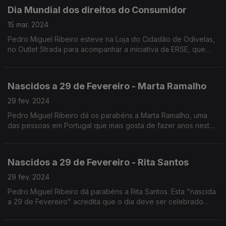
Dia Mundial dos direitos do Consumidor
15 mar. 2024
Pedro Miguel Ribeiro esteve na Loja do Cidadão de Odivelas,
no Outlet Strada para acompanhar a iniciativa da ERSE, que
assinala este dia.
Nascidos a 29 de Fevereiro - Marta Ramalho
29 fev. 2024
Pedro Miguel Ribeiro dá os parabéns a Marta Ramalho, uma
das pessoas em Portugal que mais gosta de fazer anos neste
dia, ao ponto de ter organizado um grupo de Facebook
chamado "Nascidos a 29 de Fevereiro". Já conhecia?
Nascidos a 29 de Fevereiro - Rita Santos
29 fev. 2024
Pedro Miguel Ribeiro dá parabéns a Rita Santos. Esta "nascida
a 29 de Fevereiro" acredita que o dia deve ser celebrado
com Pompa, embora um dos seus aniversários mais originais
tenha sido na Geórgia em ano não bissexto.