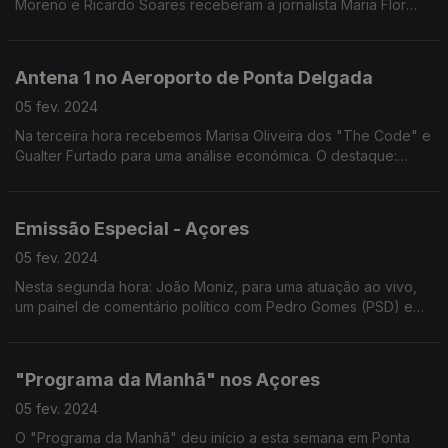
Moreno e Ricardo Soares receberam a jornalista Maria Flor
Pedroso e o jornalista Rui Pedro Paiva para um painel de
análise política, social e económica.
Antena 1 no Aeroporto de Ponta Delgada
05 fev. 2024
Na terceira hora recebemos Marisa Oliveira dos "The Code" e
Gualter Furtado para uma análise económica. O destaque:
Cultura nos Açores com Eduardo Arruada, Filipe Branco e João
Mendonça com: Festivais, Teatro e Carnaval.
Emissão Especial - Açores
05 fev. 2024
Nesta segunda hora: João Moniz, para uma atuação ao vivo,
um painel de comentário político com Pedro Gomes (PSD) e
André Fanqueira Rodrigues (PS) e ainda 9 reportagens que
representam as 9 ilhas do arquipélago.
"Programa da Manhã" nos Açores
05 fev. 2024
O "Programa da Manhã" deu início a esta semana em Ponta