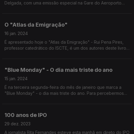
Delgada, com uma emissão especial na Gare do Aeroporto
João Paulo II, em São Miguel. Nesta primeira hora com António
Pedroso, Raquel Dutra, Raul Vaz e Joel Neto.
O "Atlas da Emigração"
16 jan. 2024
É apresentado hoje o "Atlas da Emigração" - Rui Pena Pires,
professor catedrático do ISCTE, é um dos autores deste livro
e esteve hoje no "Programa da Manhã" com Ricardo Soares e
Frederico Moreno.
"Blue Monday" - O dia mais triste do ano
15 jan. 2024
É na terceira segunda-feira do mês de janeiro que marca a
"Blue Monday" - o dia mais triste do ano. Para percebermos
um pouco melhor onde acaba a realidade e começa o mito,
conversamos com a psicóloga Joana Andrade.
100 anos de IPO
29 dez. 2023
A jornalista Rita Fernandes esteve esta manhã em direto do IPO