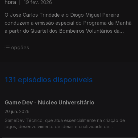
hora
|
19 fev. 2026
O José Carlos Trindade e o Diogo Miguel Pereira
conduzem a emissão especial do Programa da Manhã
a partir do Quartel dos Bombeiros Voluntários da
Marinha Grande.
opções
131
episódios disponíveis
914630
848595
772153
745920
729563
Game Dev - Núcleo Universitário
20 jun. 2026
GameDev Técnico, que atua essencialmente na criação de
jogos, desenvolvimento de ideias e criatividade de
engenharia.