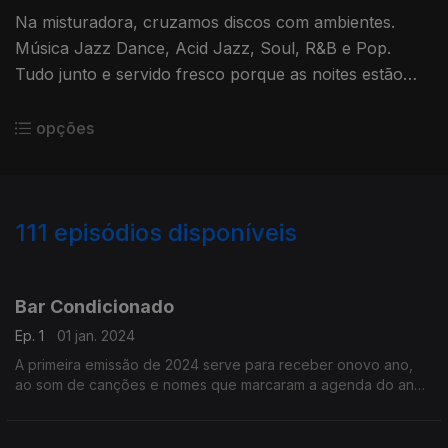
Na misturadora, cruzamos discos com ambientes.
Música Jazz Dance, Acid Jazz, Soul, R&B e Pop.
Tudo junto e servido fresco porque as noites estão
mais quentes.
opções
111
episódios disponíveis
682355
674546
656605
640868
632131
626644
617069
611913
601484
600270
Bar Condicionado
Ep. 1
01 jan. 2024
A primeira emissão de 2024 serve para receber onovo ano,
ao som de canções e nomes que marcaram a agenda do ano
que ficou para trás. Entre novidades e clássicos da música
pop.