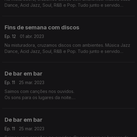
Dance, Acid Jazz, Soul, R&B e Pop. Tudo junto e servido
fresco porque as noites estão mais quentes.
Fins de semana com discos
Ep. 12
01 abr. 2023
Na misturadora, cruzamos discos com ambientes. Música Jazz
Dance, Acid Jazz, Soul, R&B e Pop. Tudo junto e servido
fresco porque as noites estão mais quentes.
De bar em bar
Ep. 11
25 mar. 2023
Saimos com canções nos ouvidos.
Os sons para os lugares da noite.
Discos com notas à margem para levar para o fim de semana.
De bar em bar
Ep. 11
25 mar. 2023