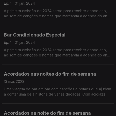
Ep. 1
01 jan. 2024
A primeira emissão de 2024 serve para receber onovo ano,
ao som de canções e nomes que marcaram a agenda do ano
que ficou para trás. Entre novidades e clássicos da música
pop.
Bar Condicionado Especial
Ep. 1
01 jan. 2024
A primeira emissão de 2024 serve para receber onovo ano,
ao som de canções e nomes que marcaram a agenda do ano
que ficou para trás. Entre novidades e clássicos da música
pop.
Acordados nas noites do fim de semana
13 mai. 2023
Uma viagem de bar em bar com canções e nomes que ajudam
a contar uma bela história de várias décadas. Com acidjazz,
soul e pop que pedem corpos (e ouvidos) disponíveis para a
dança.
Acordados na noite do fim de semana