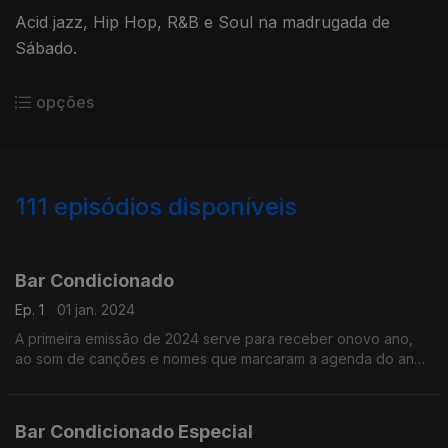
Acid jazz, Hip Hop, R&B e Soul na madrugada de
Sábado.
opções
111
episódios disponíveis
682355
674546
656605
640868
632131
626644
617069
611913
601484
600270
Bar Condicionado
Ep. 1
01 jan. 2024
A primeira emissão de 2024 serve para receber onovo ano,
ao som de canções e nomes que marcaram a agenda do ano
que ficou para trás. Entre novidades e clássicos da música
pop.
Bar Condicionado Especial