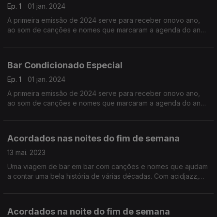
Ep. 1
01 jan. 2024
A primeira emissão de 2024 serve para receber onovo ano,
ao som de canções e nomes que marcaram a agenda do ano
que ficou para trás. Entre novidades e clássicos da música
pop.
Bar Condicionado Especial
Ep. 1
01 jan. 2024
A primeira emissão de 2024 serve para receber onovo ano,
ao som de canções e nomes que marcaram a agenda do ano
que ficou para trás. Entre novidades e clássicos da música
pop.
Acordados nas noites do fim de semana
13 mai. 2023
Uma viagem de bar em bar com canções e nomes que ajudam
a contar uma bela história de várias décadas. Com acidjazz,
soul e pop que pedem corpos (e ouvidos) disponíveis para a
dança.
Acordados na noite do fim de semana