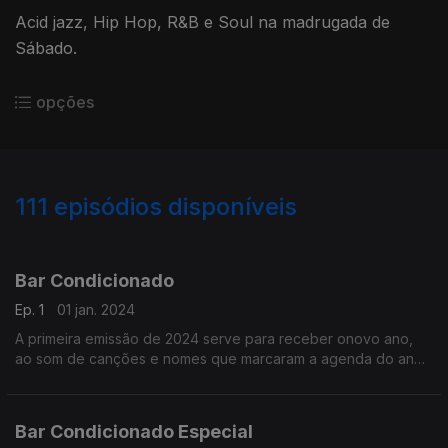
Acid jazz, Hip Hop, R&B e Soul na madrugada de
Sábado.
opções
111
episódios disponíveis
682355
674546
656605
640868
632131
626644
617069
611913
601484
600270
Bar Condicionado
Ep. 1
01 jan. 2024
A primeira emissão de 2024 serve para receber onovo ano,
ao som de canções e nomes que marcaram a agenda do ano
que ficou para trás. Entre novidades e clássicos da música
pop.
Bar Condicionado Especial