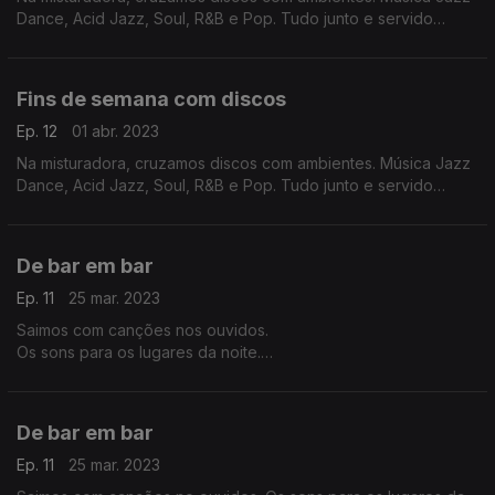
Dance, Acid Jazz, Soul, R&B e Pop. Tudo junto e servido
fresco porque as noites estão mais quentes.
Fins de semana com discos
Ep. 12
01 abr. 2023
Na misturadora, cruzamos discos com ambientes. Música Jazz
Dance, Acid Jazz, Soul, R&B e Pop. Tudo junto e servido
fresco porque as noites estão mais quentes.
De bar em bar
Ep. 11
25 mar. 2023
Saimos com canções nos ouvidos.
Os sons para os lugares da noite.
Discos com notas à margem para levar para o fim de semana.
De bar em bar
Ep. 11
25 mar. 2023