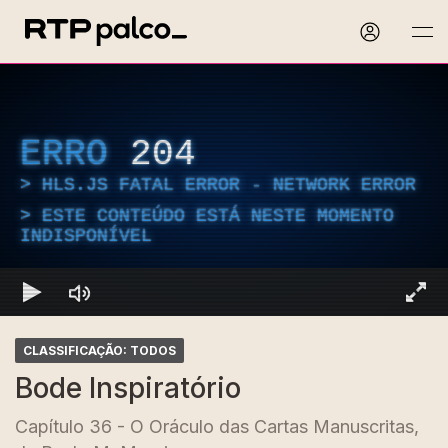
ERRO
204
HLS.JS FATAL ERROR - NETWORK ERROR
ESTE CONTEÚDO ESTÁ NESTE MOMENTO
INDISPONÍVEL
CLASSIFICAÇÃO: TODOS
Bode Inspiratório
Capítulo 36 - O Oráculo das Cartas Manuscritas,