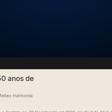
0 anos de
Melleo Harmonia