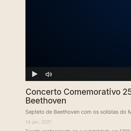
Concerto Comemorativo 25
Beethoven
Septeto de Beethoven com os solistas do 
14 jan. 2021