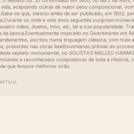
 o Septeto op. 20 foi estreado em 1800, no dia 2 de Abril, 
 vida, eclipsando outras de maior peso composicional, n
.Sabe-se que, mesmo antes de ser publicado, em 1802, pel
.Durante os vinte e sete anos seguintes surgiriam inúmer
quatro mãos, duetos, trios, etc, tal a sua popularidade. Tr
dia da época.Eventualmente inspirado no Divertimento em Ré
 andamentos, escritos numa linguagem clássica, com toda a
ria, presentes nas obras beethovenianas prévias ao proces
a deste septeto monumental, os SOLISTAS MELLEO HARM
otáveis e reconhecidos compositores de toda a História, c
a de que tempos melhores virão.
ARTILHA