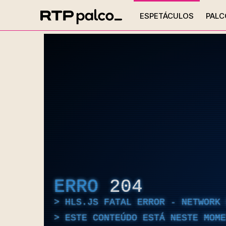
ESPETÁCULOS
PALC
ERRO
204
HLS.JS FATAL ERROR - NETWORK 
ESTE CONTEÚDO ESTÁ NESTE MOME