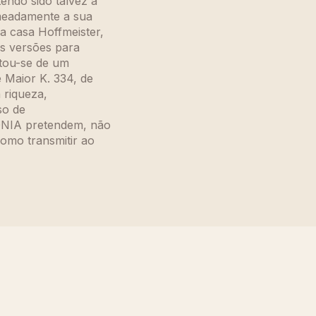
tendo sido talvez a
omeadamente a sua
a casa Hoffmeister,
as versões para
atou-se de um
 Maior K. 334, de
 riqueza,
so de
ONIA pretendem, não
omo transmitir ao