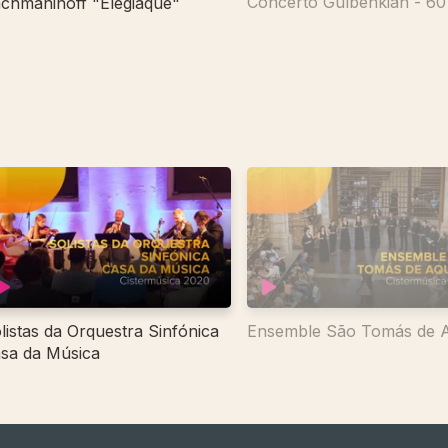
Concerto Gulbenkian - 6
chmaninoff "Élégiaque"
listas da Orquestra Sinfónica
Ensemble São Tomás de 
sa da Música