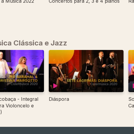
 a Música 2022
Concertos para 2, 3 e 4 pianos
Ra
ica Clássica e Jazz
lcobaça - Integral
Diáspora
So
ra Violoncelo e
Ca
)