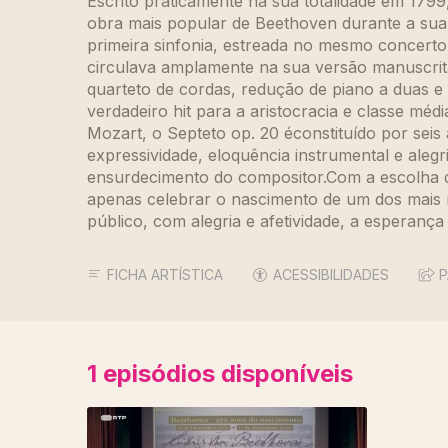
Escrito praticamente na sua totalidade em 1799,
obra mais popular de Beethoven durante a sua
primeira sinfonia, estreada no mesmo concerto
circulava amplamente na sua versão manuscrita
quarteto de cordas, redução de piano a duas e 
verdadeiro hit para a aristocracia e classe mé
Mozart, o Septeto op. 20 éconstituído por seis
expressividade, eloquência instrumental e aleg
ensurdecimento do compositor.Com a escolh
apenas celebrar o nascimento de um dos mais n
público, com alegria e afetividade, a esperanç
FICHA ARTÍSTICA
ACESSIBILIDADES
P
1
episódios disponíveis
516406