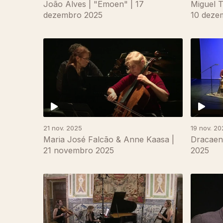
João Alves | "Ëmoen" | 17
Miguel T
dezembro 2025
10 deze
21 nov. 2025
19 nov. 20
Maria José Falcão & Anne Kaasa |
Dracaen
21 novembro 2025
2025