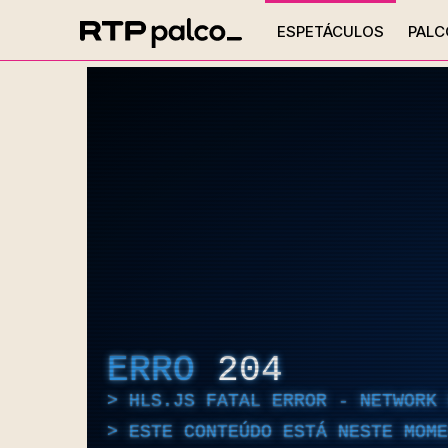
ESPETÁCULOS
PALC
ERRO
204
HLS.JS FATAL ERROR - NETWORK 
ESTE CONTEÚDO ESTÁ NESTE MOME