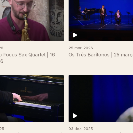
26
25 mar. 2026
 Focus Sax Quartet | 16
Os Três Barítonos | 25 mar
26
025
03 dez. 2025