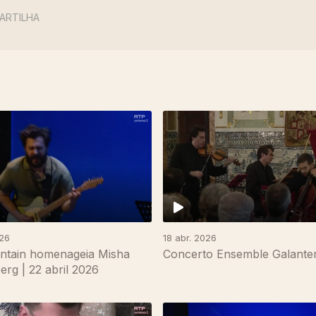
ARTILHA
026
18 abr. 2026
ntain homenageia Misha
Concerto Ensemble Galanter
rg | 22 abril 2026