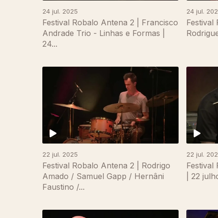
24 jul. 2025
24 jul. 20
Festival Robalo Antena 2 | Francisco
Festival
Andrade Trio - Linhas e Formas |
Rodrigue
24...
867337
22 jul. 2025
22 jul. 20
Festival Robalo Antena 2 | Rodrigo
Festival
Amado / Samuel Gapp / Hernâni
| 22 jul
Faustino /...