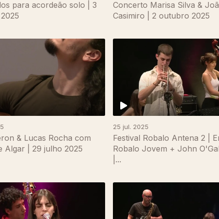
os para acordeão solo | 3
Concerto Marisa Silva & Jo
 2025
Casimiro | 2 outubro 2025
25
25 jul. 2025
eron & Lucas Rocha com
Festival Robalo Antena 2 | 
e Algar | 29 julho 2025
Robalo Jovem + John O'Gal
|...