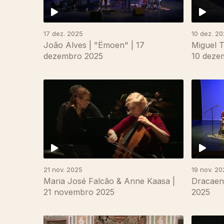
17 dez. 2025
10 dez. 2
João Alves | "Ëmoen" | 17
Miguel T
dezembro 2025
10 deze
21 nov. 2025
19 nov. 20
Maria José Falcão & Anne Kaasa |
Dracaen
21 novembro 2025
2025