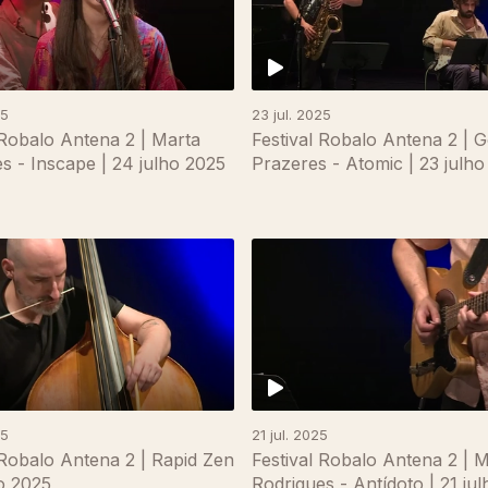
25
23 jul. 2025
 Robalo Antena 2 | Marta
Festival Robalo Antena 2 | 
s - Inscape | 24 julho 2025
Prazeres - Atomic | 23 julh
25
21 jul. 2025
 Robalo Antena 2 | Rapid Zen
Festival Robalo Antena 2 | M
ho 2025
Rodrigues - Antídoto | 21 ju