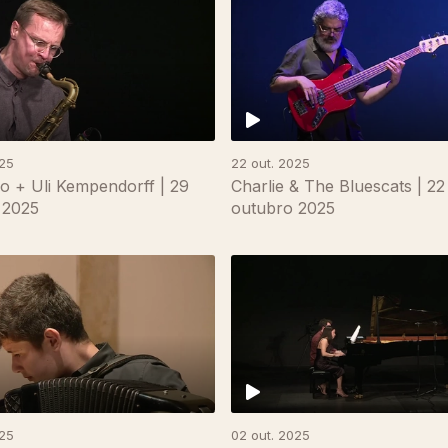
025
22 out. 2025
io + Uli Kempendorff | 29
Charlie & The Bluescats | 22
 2025
outubro 2025
025
02 out. 2025