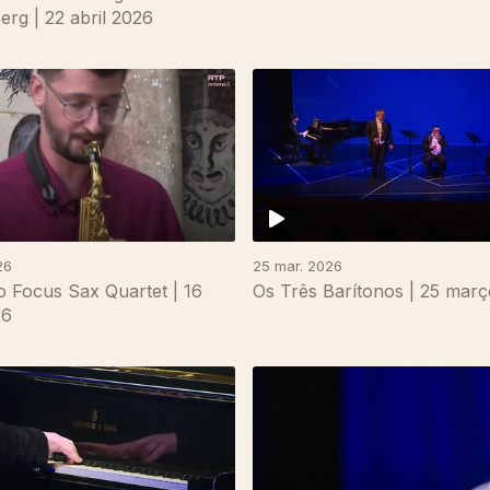
rg | 22 abril 2026
26
25 mar. 2026
 Focus Sax Quartet | 16
Os Três Barítonos | 25 mar
26