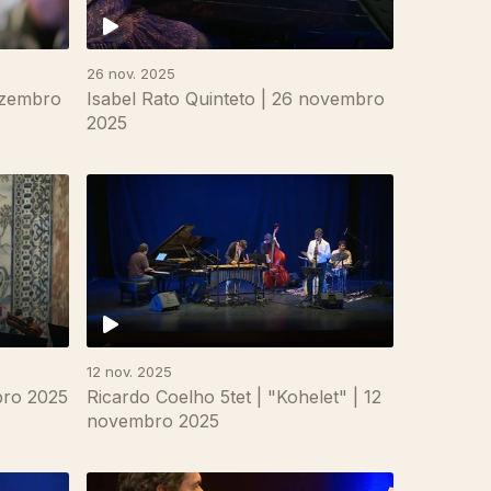
26 nov. 2025
ezembro
Isabel Rato Quinteto | 26 novembro
2025
12 nov. 2025
bro 2025
Ricardo Coelho 5tet | "Kohelet" | 12
novembro 2025