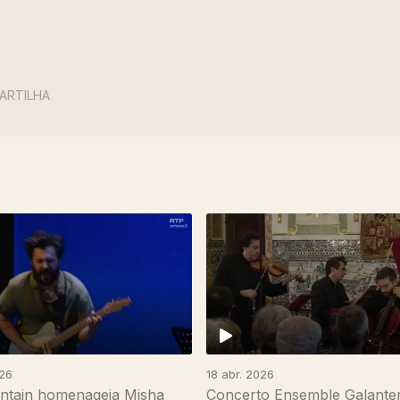
ARTILHA
026
18 abr. 2026
ntain homenageia Misha
Concerto Ensemble Galanter