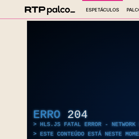
ESPETÁCULOS
PALC
ERRO
204
HLS.JS FATAL ERROR - NETWORK 
ESTE CONTEÚDO ESTÁ NESTE MOME