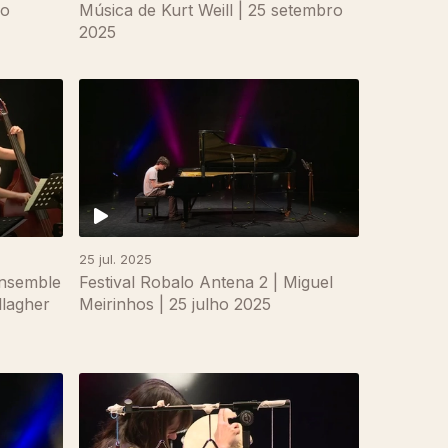
ão
Música de Kurt Weill | 25 setembro
2025
25 jul. 2025
Ensemble
Festival Robalo Antena 2 | Miguel
lagher
Meirinhos | 25 julho 2025