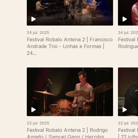
24 jul. 2025
24 jul. 20
Festival Robalo Antena 2 | Francisco
Festival
Andrade Trio - Linhas e Formas |
Rodrigue
24...
867337
22 jul. 2025
22 jul. 20
Festival Robalo Antena 2 | Rodrigo
Festival
Amado / Samuel Gapp / Hernâni
| 22 jul