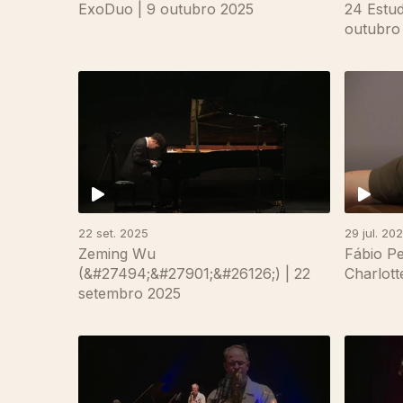
ExoDuo | 9 outubro 2025
24 Estud
outubro
22 set. 2025
29 jul. 20
Zeming Wu
Fábio P
(&#27494;&#27901;&#26126;) | 22
Charlott
setembro 2025