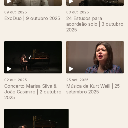
09 out. 2025
03 out. 2025
ExoDuo | 9 outubro 2025
24 Estudos para
acordeão solo | 3 outubro
2025
882579
02 out. 2025
25 set. 2025
Concerto Marisa Silva &
Música de Kurt Weill | 25
João Casimiro | 2 outubro
setembro 2025
2025