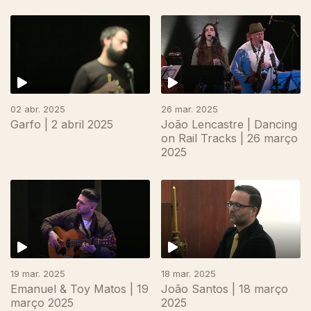
02 abr. 2025
26 mar. 2025
Garfo | 2 abril 2025
João Lencastre | Dancing
on Rail Tracks | 26 março
2025
840652
19 mar. 2025
18 mar. 2025
Emanuel & Toy Matos | 19
João Santos | 18 março
março 2025
2025