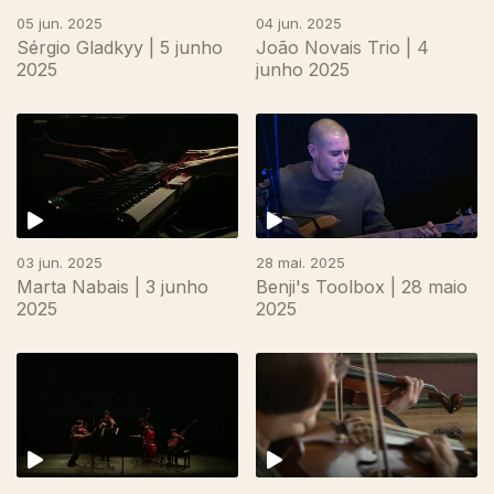
05 jun. 2025
04 jun. 2025
Sérgio Gladkyy | 5 junho
João Novais Trio | 4
2025
junho 2025
855682
03 jun. 2025
28 mai. 2025
Marta Nabais | 3 junho
Benji's Toolbox | 28 maio
2025
2025