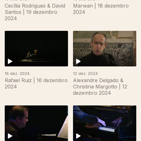
Cecília Rodrigues & David
Marwan | 18 dezembro
Santos | 19 dezembro
2024
2024
16 dez. 2024
12 dez. 2024
Rafael Ruiz | 16 dezembro
Alexandre Delgado &
2024
Christina Margotto | 12
dezembro 2024
818915