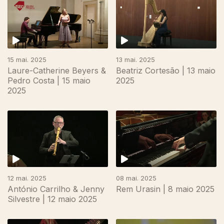
15 mai. 2025
13 mai. 2025
Laure-Catherine Beyers &
Beatriz Cortesão | 13 maio
Pedro Costa | 15 maio
2025
2025
853273
12 mai. 2025
08 mai. 2025
António Carrilho & Jenny
Rem Urasin | 8 maio 2025
Silvestre | 12 maio 2025