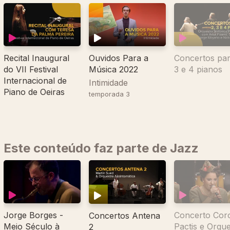
Recital Inaugural
Ouvidos Para a
Concertos par
do VII Festival
Música 2022
3 e 4 pianos
Internacional de
Intimidade
Piano de Oeiras
temporada 3
Este conteúdo faz parte de Jazz
Jorge Borges -
Concerto Cor
Concertos Antena
Meio Século à
Pactis e Orque
2