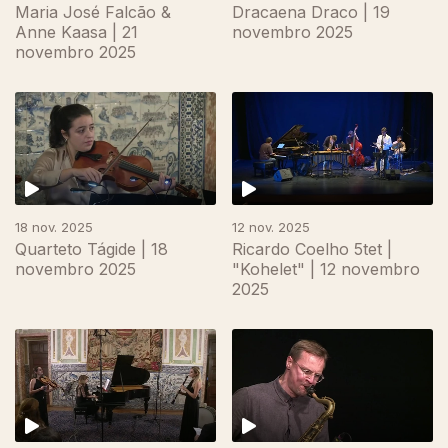
Maria José Falcão &
Dracaena Draco | 19
Anne Kaasa | 21
novembro 2025
novembro 2025
18 nov. 2025
12 nov. 2025
Quarteto Tágide | 18
Ricardo Coelho 5tet |
novembro 2025
"Kohelet" | 12 novembro
2025