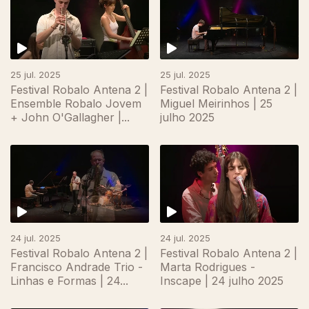
25 jul. 2025
25 jul. 2025
Festival Robalo Antena 2 |
Festival Robalo Antena 2 |
Ensemble Robalo Jovem
Miguel Meirinhos | 25
+ John O'Gallagher |...
julho 2025
24 jul. 2025
24 jul. 2025
Festival Robalo Antena 2 |
Festival Robalo Antena 2 |
Francisco Andrade Trio -
Marta Rodrigues -
Linhas e Formas | 24...
Inscape | 24 julho 2025