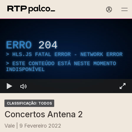
ERRO
204
HLS.JS FATAL ERROR - NETWORK ERROR
ESTE CONTEÚDO ESTÁ NESTE MOMENTO
INDISPONÍVEL
CLASSIFICAÇÃO: TODOS
Concertos Antena 2
Vale | 9 Fevereiro 2022