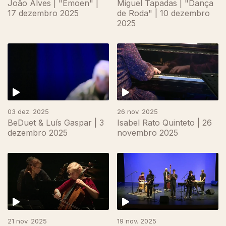
João Alves | "Ëmoen" |
Miguel Tapadas | "Dança
17 dezembro 2025
de Roda" | 10 dezembro
2025
893346
03 dez. 2025
26 nov. 2025
BeDuet & Luís Gaspar | 3
Isabel Rato Quinteto | 26
dezembro 2025
novembro 2025
21 nov. 2025
19 nov. 2025