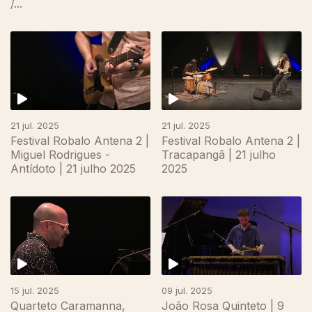
/...
867337
21 jul. 2025
21 jul. 2025
Festival Robalo Antena 2 |
Festival Robalo Antena 2 |
Miguel Rodrigues -
Tracapangã | 21 julho
Antídoto | 21 julho 2025
2025
15 jul. 2025
09 jul. 2025
Quarteto Caramanna,
João Rosa Quinteto | 9