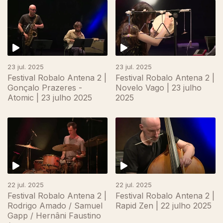
23 jul. 2025
23 jul. 2025
Festival Robalo Antena 2 |
Festival Robalo Antena 2 |
Gonçalo Prazeres -
Novelo Vago | 23 julho
Atomic | 23 julho 2025
2025
22 jul. 2025
22 jul. 2025
Festival Robalo Antena 2 |
Festival Robalo Antena 2 |
Rodrigo Amado / Samuel
Rapid Zen | 22 julho 2025
Gapp / Hernâni Faustino