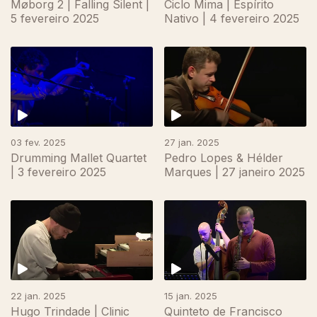
Møborg 2 | Falling Silent |
Ciclo Mima | Espírito
5 fevereiro 2025
Nativo | 4 fevereiro 2025
03 fev. 2025
27 jan. 2025
Drumming Mallet Quartet
Pedro Lopes & Hélder
| 3 fevereiro 2025
Marques | 27 janeiro 2025
22 jan. 2025
15 jan. 2025
Hugo Trindade | Clinic
Quinteto de Francisco