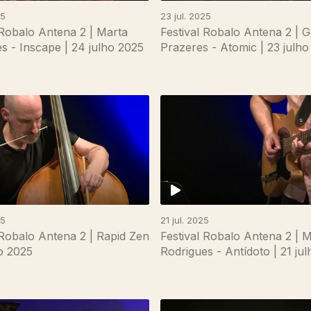
25
23 jul. 2025
 Robalo Antena 2 | Marta
Festival Robalo Antena 2 | 
s - Inscape | 24 julho 2025
Prazeres - Atomic | 23 julh
25
21 jul. 2025
 Robalo Antena 2 | Rapid Zen
Festival Robalo Antena 2 | M
ho 2025
Rodrigues - Antídoto | 21 ju