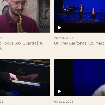
26
25 mar. 2026
 Focus Sax Quartet | 16
Os Três Barítonos | 25 mar
26
025
03 dez. 2025