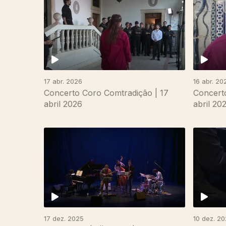
17 abr. 2026
16 abr. 20
Concerto Coro Comtradição | 17
Concerto
abril 2026
abril 20
893346
17 dez. 2025
10 dez. 2