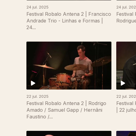
24 jul. 2025
24 jul. 20
Festival Robalo Antena 2 | Francisco
Festival
Andrade Trio - Linhas e Formas |
Rodrigue
24...
867337
22 jul. 2025
22 jul. 20
Festival Robalo Antena 2 | Rodrigo
Festival
Amado / Samuel Gapp / Hernâni
| 22 jul
Faustino /...