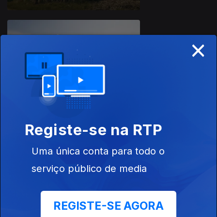
×
A Minha
Indonésia
Registe-se na RTP
A Minha
Indonésia -
Making Of
Uma única conta para todo o
serviço público de media
REGISTE-SE AGORA
A Minha Suécia