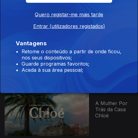
- Natureza em
Mudança
Quero registar-me mais tarde
Entrar (utilizadores registados)
944365
Vantagens
Retome o conteúdo a partir de onde ficou,
A Minha Tese -
nos seus dispositivos;
Raúl Saraiva
Guarde programas favoritos;
Aceda à sua área pessoal;
A Mulher Por
Trás da Casa
Chloé