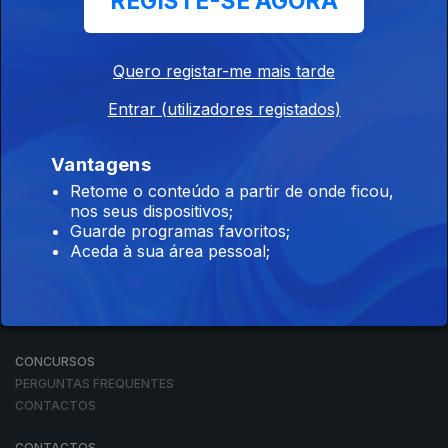
REGISTE-SE AGORA
Quero registar-me mais tarde
Entrar (utilizadores registados)
NOTÍCIAS
Vantagens
DESPORTO
TELEVISÃO
Retome o conteúdo a partir de onde ficou,
nos seus dispositivos;
RÁDIO
Guarde programas favoritos;
RTP ARQUIVOS
Aceda à sua área pessoal;
RTP ENSINA
RTP PLAY
EM DIRETO
REVER PROGRAMAS
CONCURSOS
PERGUNTAS FREQUENTES
CONTACTOS
CONTACTOS