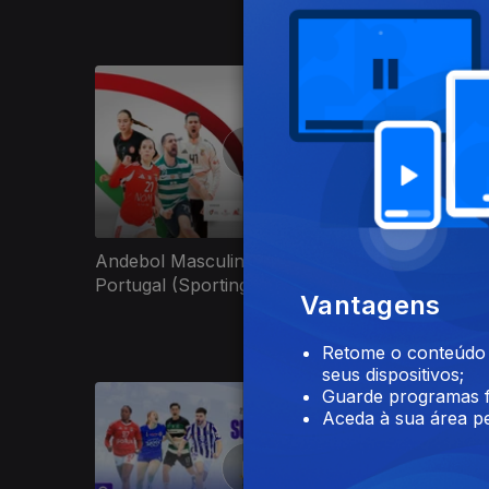
893370
Andebol Masculino: Final da Taça de
Andebol
Portugal (Sporting CP x SL Benfica)
Portugal
Vantagens
(Final)
Retome o conteúdo a
seus dispositivos;
Guarde programas f
Aceda à sua área pe