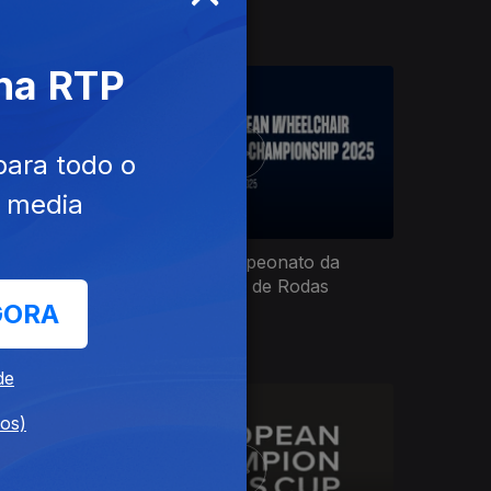
 na RTP
para todo o
e media
da
Andebol: EHF Campeonato da
no
Europa em Cadeira de Rodas
GORA
de
dos)