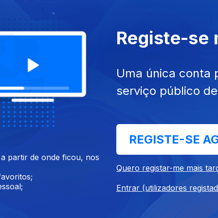
Registe-se
Uma única conta 
serviço público d
 Masculino: Taça de
Andebol: EHF Campeonato 
 Placard - Sporting x Porto
Europa de Andebol Masculi
REGISTE-SE A
 partir de onde ficou, nos
Quero registar-me mais tar
avoritos;
ssoal;
Entrar (utilizadores regista