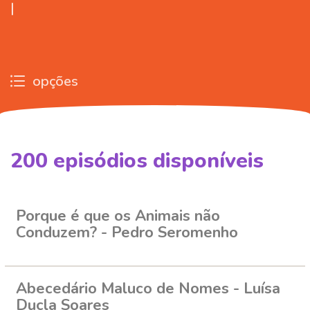
|
opções
200
episódios disponíveis
255969
255981
258830
Porque é que os Animais não
Conduzem? - Pedro Seromenho
Abecedário Maluco de Nomes - Luísa
Ducla Soares