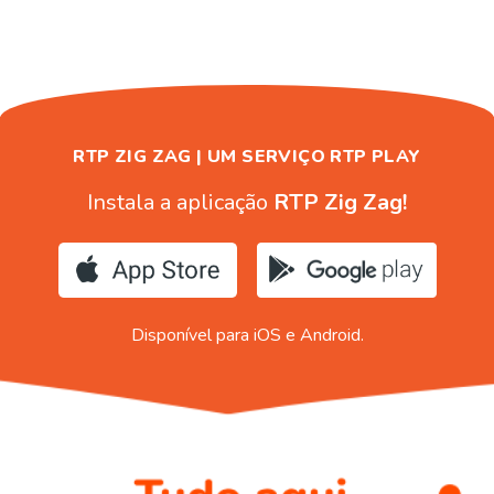
RTP ZIG ZAG | UM SERVIÇO RTP PLAY
Instala a aplicação
RTP Zig Zag!
Disponível para iOS e Android.