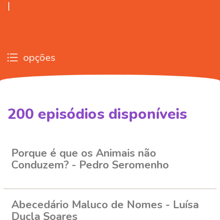
|
opções
200
episódios disponíveis
255969
255981
Porque é que os Animais não
Conduzem? - Pedro Seromenho
Abecedário Maluco de Nomes - Luísa
Ducla Soares